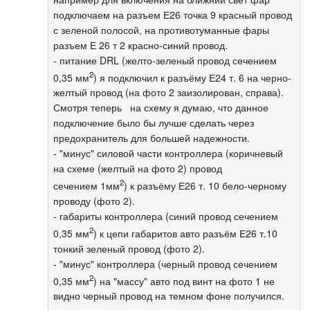
подключаем на разъем Е26 точка 9 красный провод
с зеленой полосой, на противотуманные фары
разъем Е 26 т 2 красно-синий провод.
- питание DRL (желто-зеленый провод сечением
2
0,35 мм
) я подключил к разъёму Е24 т. 6 на черно-
желтый провод (на фото 2 заизолирован, справа).
Смотря теперь на схему я думаю, что данное
подключение было бы лучше сделать через
предохранитель для большей надежности.
- "минус" силовой части контроллера (коричневый
на схеме (желтый на фото 2) провод
2
сечением 1мм
) к разъёму Е26 т. 10 бело-черному
проводу (фото 2).
- габариты контроллера (синий провод сечением
2
0,35 мм
) к цепи габаритов авто разъём Е26 т.10
тонкий зеленый провод (фото 2).
- "минус" контроллера (черный провод сечением
2
0,35 мм
) на "массу" авто под винт на фото 1 не
видно черный провод на темном фоне получился.