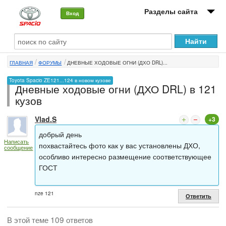
Разделы сайта
Вход
О машине
ГЛАВНАЯ
ФОРУМЫ
ДНЕВНЫЕ ХОДОВЫЕ ОГНИ (ДХО DRL)...
Автоклуб
Toyota Spacio ZE121...124 в новом кузове
Дневные ходовые огни (ДХО DRL) в 121
Форумы
кузов
Сервисы и услуги
Vlad.S
+3
Новости
добрый день
Написать
похвастайтесь фото как у вас установлены ДХО,
сообщение
особливо интересно размещение соответствующее
ГОСТ
nze 121
Ответить
В этой теме 109 ответов