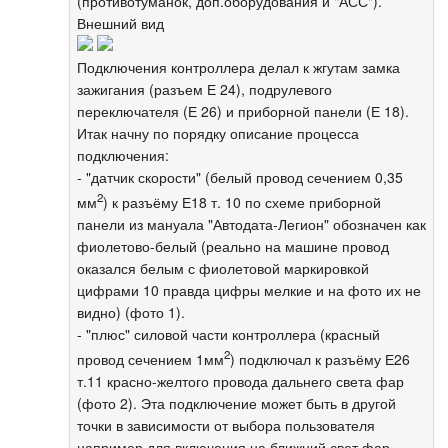
(противотуманок, доп.оборудования и "АСС").
Внешний вид
Подключения контроллера делал к жгутам замка
зажигания (разъем Е 24), подрулевого
переключателя (Е 26) и приборной панели (Е 18).
Итак начну по порядку описание процесса
подключения:
- "датчик скорости" (белый провод сечением 0,35
2
мм
) к разъёму Е18 т. 10 по схеме приборной
панели из мануала "Автодата-Легион" обозначен как
фиолетово-белый (реально на машине провод
оказался белым с фиолетовой маркировкой
цифрами 10 правда цифры мелкие и на фото их не
видно) (фото 1).
- "плюс" силовой части контроллера (красный
2
провод сечением 1мм
) подключал к разъёму Е26
т.11 красно-желтого провода дальнего света фар
(фото 2). Эта подключение может быть в другой
точки в зависимости от выбора пользователя
например для включения на ближний свет фар