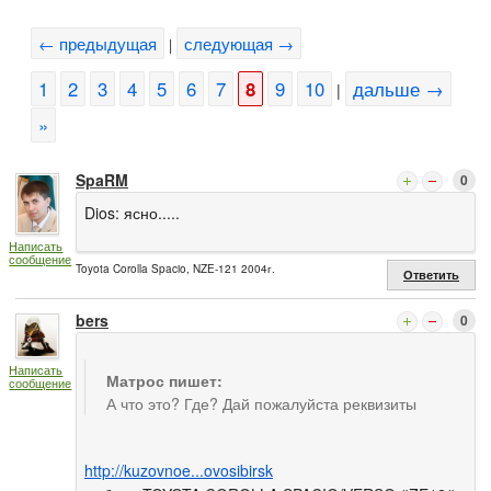
← предыдущая
следующая →
|
1
2
3
4
5
6
7
8
9
10
дальше →
|
»
SpaRM
0
Dios: ясно.....
Написать
сообщение
Toyota Corolla Spacio, NZE-121 2004г.
Ответить
bers
0
Написать
Матрос пишет:
сообщение
А что это? Где? Дай пожалуйста реквизиты
http://kuzovnoe...ovosibirsk