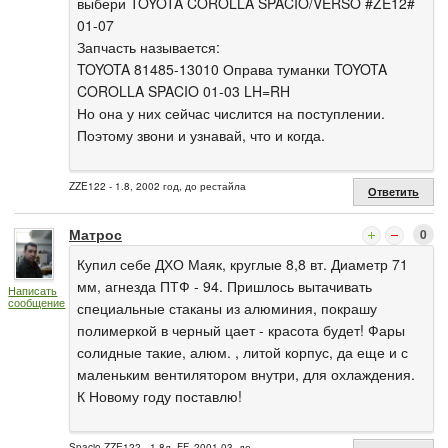
выбери TOYOTA COROLLA SPACIO/VERSO #ZE12#
01-07
Запчасть называется:
TOYOTA 81485-13010 Оправа туманки TOYOTA
COROLLA SPACIO 01-03 LH=RH
Но она у них сейчас числится на поступлении.
Поэтому звони и узнавай, что и когда.
ZZE122 - 1.8, 2002 год, до рестайла
Ответить
Матрос
0
Купил себе ДХО Маяк, круглые 8,8 вт. Диаметр 71
мм, агнезда ПТФ - 94. Пришлось вытачивать
Написать
сообщение
специальные стаканы из алюминия, покрашу
полимеркой в черный цает - красота будет! Фары
солидные такие, алюм. , литой корпус, да еще и с
маленьким вентилятором внутри, для охлаждения.
К Новому году поставлю!
Spacio ZZE122 - 1.8л, FF, 2001-03, до