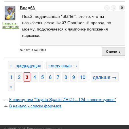
Влад63
0
Поз.2, подписанная "Starter", это то, что ты
называешь релюшкой? Оранжевый провод, по-
Написать
сообщение
моему, подключается к лампочке положения
парковки.
NZE121-1.5л, 2001
Ответить
← предыдущая
следующая →
|
1
2
3
4
5
6
7
8
9
10
дальше →
|
»
←
К списку тем "Toyota Spacio ZE121...124 в новом кузове"
←
В начало к списку форумов
© 2005-2026 Все права защищены