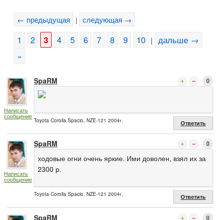
← предыдущая
следующая →
|
1
2
3
4
5
6
7
8
9
10
дальше →
|
»
SpaRM
0
Написать
сообщение
Toyota Corolla Spacio, NZE-121 2004г.
Ответить
SpaRM
0
ходовые огни очень яркие. Ими доволен, взял их за
2300 р.
Написать
сообщение
Toyota Corolla Spacio, NZE-121 2004г.
Ответить
SpaRM
0