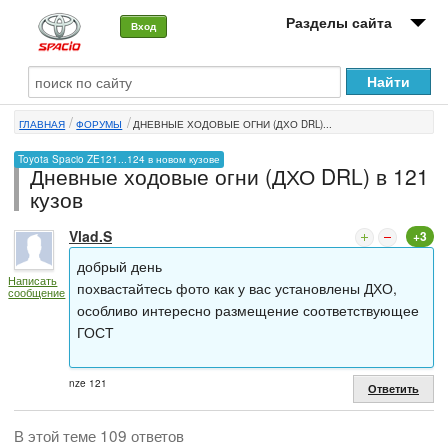
Разделы сайта
Вход
О машине
ГЛАВНАЯ
ФОРУМЫ
ДНЕВНЫЕ ХОДОВЫЕ ОГНИ (ДХО DRL)...
Автоклуб
Toyota Spacio ZE121...124 в новом кузове
Дневные ходовые огни (ДХО DRL) в 121
Форумы
кузов
Сервисы и услуги
Vlad.S
+3
Новости
добрый день
Написать
похвастайтесь фото как у вас установлены ДХО,
сообщение
особливо интересно размещение соответствующее
ГОСТ
nze 121
Ответить
В этой теме 109 ответов