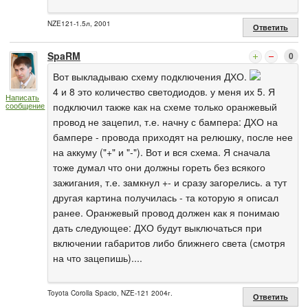
NZE121-1.5л, 2001
Ответить
SpaRM
0
Вот выкладываю схему подключения ДХО.
4 и 8 это количество светодиодов. у меня их 5. Я
Написать
подключил также как на схеме только оранжевый
сообщение
провод не зацепил, т.е. начну с бампера: ДХО на
бампере - провода приходят на релюшку, после нее
на аккуму ("+" и "-"). Вот и вся схема. Я сначала
тоже думал что они должны гореть без всякого
зажигания, т.е. замкнул +- и сразу загорелись. а тут
другая картина получилась - та которую я описал
ранее. Оранжевый провод должен как я понимаю
дать следующее: ДХО будут выключаться при
включении габаритов либо ближнего света (смотря
на что зацепишь)....
Toyota Corolla Spacio, NZE-121 2004г.
Ответить