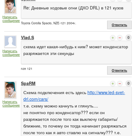
Re: Дневные ходовые огни (ДХО DRL) в 121 кузов
Написать
сообщение
Toyota Corolla Spacio, NZE-121 2004г.
Ответить
Vlad.S
0
схема идет какая-нибудь к ним? может конденсатор
Написать
разряжается эти секунды
сообщение
nze 121
Ответить
SpaRM
0
Схема подключения есть здесь
http://www.led-svet-
drl.com/cars/
Написать
т.е. схему можно качнуть и глянуть....
сообщение
не понятно про конденсатор??? если он
разряжается после того как выключу габариты/
ближние, то почему он тогда начинает разряжаться
после того как я авто ставлю на сигналку??? т.е.