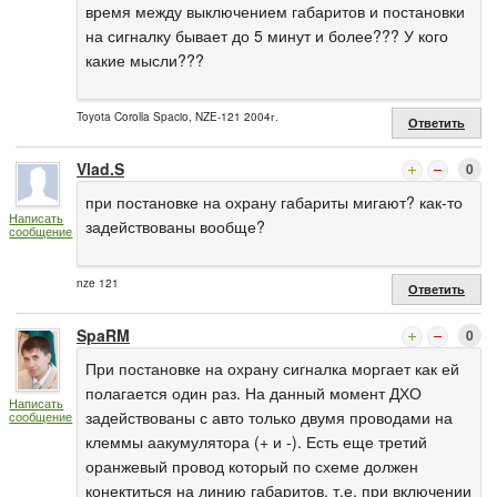
время между выключением габаритов и постановки
на сигналку бывает до 5 минут и более??? У кого
какие мысли???
Toyota Corolla Spacio, NZE-121 2004г.
Ответить
Vlad.S
0
при постановке на охрану габариты мигают? как-то
Написать
задействованы вообще?
сообщение
nze 121
Ответить
SpaRM
0
При постановке на охрану сигналка моргает как ей
полагается один раз. На данный момент ДХО
Написать
задействованы с авто только двумя проводами на
сообщение
клеммы аакумулятора (+ и -). Есть еще третий
оранжевый провод который по схеме должен
конектиться на линию габаритов, т.е. при включении