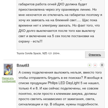
габаритов работа огней ДХО должна будет
приостановлена через эту оранжевую линию. Но
мне нехочется их отключать на габаритах поэтому я
хочу их завязать на на ближний свет..... Щас пока
времени нет к электрику заехать. Но факт того, что
ДХО долго выключается после того как выключу
свет и включение на 5 сек после постановки на
охрану - есть!!!
Toyota Corolla Spacio, NZE-121 2004г.
Ответить
Влад63
0
А схему подключения выложить нельзя, вместо того
чтобы отправлять блудить в ее поисках? Я вообще в
Написать
сообщение
списке продукции Philips LED DayLight 5 не нашел,
только 4 и 8. И как сейчас подключены, не совсем
понятно, если просто к клеммам аккума, должны
просто светить независимо от зажигания, света,
сигнализации и пр. В общем, нужны подробности.