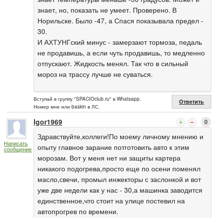
знает, но, показать не умеет. Проверено. В
Норильске. Было -47, а Спася показывала предел -
30.
И АХТУНГский минус - замерзают тормоза, педаль
не продавишь, а если чуть продавишь, то медленно
отпускают. Жидкость менял. Так что в сильный
мороз на трассу лучше не суваться.
Вступай в группу "SPACIOclub.ru" в Whatsapp.
Ответить
Номер мне или baskin в ЛС.
Igor1969
0
Здравствуйте,коллеги!По моему личному мнению и
Написать
опыту главное зарание потготовить авто к этим
сообщение
морозам. Вот у меня нет ни защиты картера
никакого подогрева,просто еще по осени поменял
масло,свечи, промыл инжекторы с заслонкой и вот
уже две недели как у нас - 30,а машинка заводится
единственное,что стоит на улице постевил на
автопрогрев по времени.