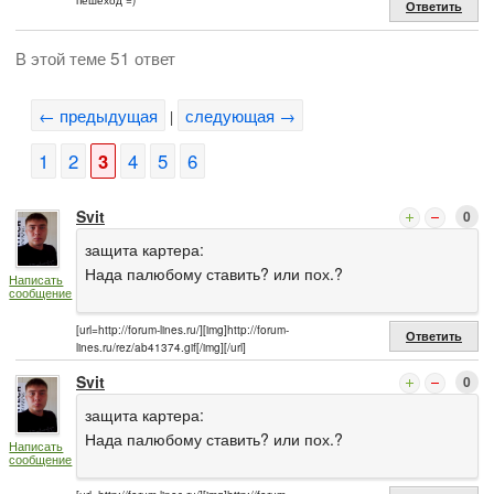
пешеход =)
Ответить
В этой теме 51 ответ
← предыдущая
следующая →
|
1
2
3
4
5
6
Svit
0
защита картера:
Нада палюбому ставить? или пох.?
Написать
сообщение
[url=http://forum-lines.ru/][img]http://forum-
Ответить
lines.ru/rez/ab41374.gif[/img][/url]
Svit
0
защита картера:
Нада палюбому ставить? или пох.?
Написать
сообщение