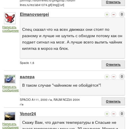
[url=http://forum-lines.ru/][img]http://forum-
Ответить
lines.ru/rez/ab41374.gif[/img][/url]
Elmanovsergei
0
Написать
Спец сказал что на всех движках они стоят по
сообщение
разному и лучше не шутить с обходом потому как он
подает сигнал на мозг. А лучше всего вылить чайник
кипятка в мороз на блок.
Spacio 1,6
Ответить
валера
0
В таком случае "чайником не обойдётся"!
Написать
сообщение
SPACIO A111, 2000 г\в, RAUM NCZ20 2004
Ответить
г\в
Vonor24
0
Скажу Вам, что датчик температуры в Спаське не
Написать
сообщение
знает температуры меньше -30 градусов. Может и