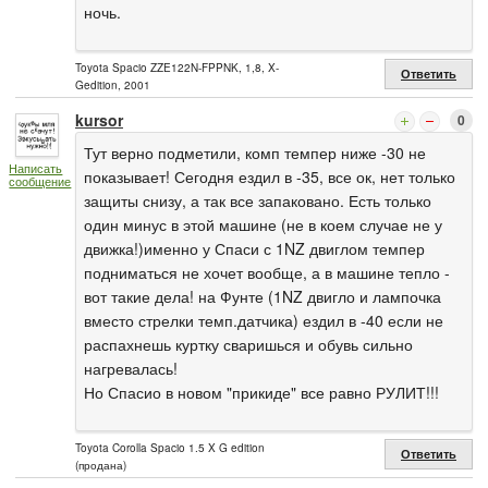
ночь.
Toyota Spacio ZZE122N-FPPNK, 1,8, X-
Ответить
Gedition, 2001
kursor
0
Тут верно подметили, комп темпер ниже -30 не
Написать
показывает! Сегодня ездил в -35, все ок, нет только
сообщение
защиты снизу, а так все запаковано. Есть только
один минус в этой машине (не в коем случае не у
движка!)именно у Спаси с 1NZ двиглом темпер
подниматься не хочет вообще, а в машине тепло -
вот такие дела! на Фунте (1NZ двигло и лампочка
вместо стрелки темп.датчика) ездил в -40 если не
распахнешь куртку сваришься и обувь сильно
нагревалась!
Но Спасио в новом "прикиде" все равно РУЛИТ!!!
Toyota Corolla Spacio 1.5 X G edition
Ответить
(продана)