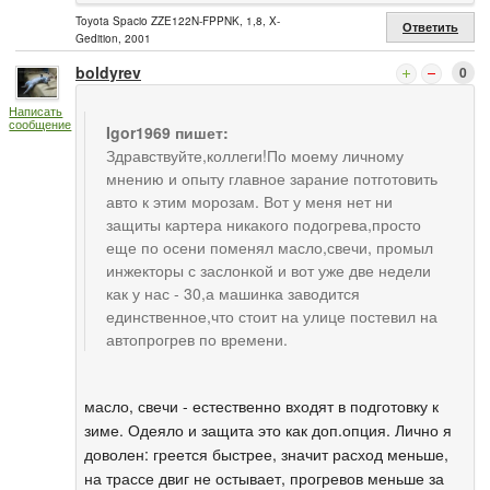
Toyota Spacio ZZE122N-FPPNK, 1,8, X-
Ответить
Gedition, 2001
boldyrev
0
Написать
сообщение
Igor1969 пишет:
Здравствуйте,коллеги!По моему личному
мнению и опыту главное зарание потготовить
авто к этим морозам. Вот у меня нет ни
защиты картера никакого подогрева,просто
еще по осени поменял масло,свечи, промыл
инжекторы с заслонкой и вот уже две недели
как у нас - 30,а машинка заводится
единственное,что стоит на улице постевил на
автопрогрев по времени.
масло, свечи - естественно входят в подготовку к
зиме. Одеяло и защита это как доп.опция. Лично я
доволен: греется быстрее, значит расход меньше,
на трассе двиг не остывает, прогревов меньше за