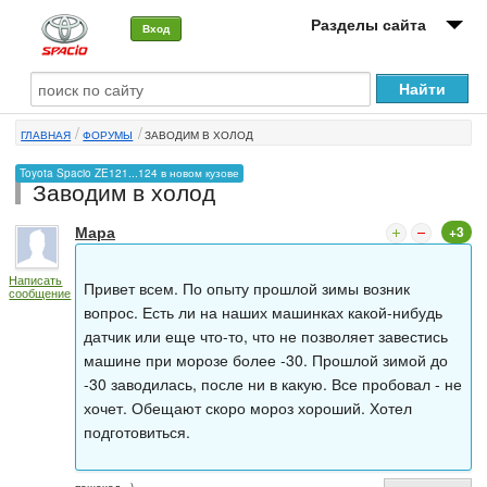
Разделы сайта
Вход
О машине
ГЛАВНАЯ
ФОРУМЫ
ЗАВОДИМ В ХОЛОД
Автоклуб
Toyota Spacio ZE121...124 в новом кузове
Заводим в холод
Форумы
Мара
+3
Сервисы и услуги
Написать
Новости
Привет всем. По опыту прошлой зимы возник
сообщение
вопрос. Есть ли на наших машинках какой-нибудь
датчик или еще что-то, что не позволяет завестись
машине при морозе более -30. Прошлой зимой до
-30 заводилась, после ни в какую. Все пробовал - не
хочет. Обещают скоро мороз хороший. Хотел
подготовиться.