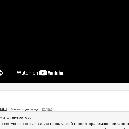
кин
#адрес
больше года назад
у это генератор.
 советую воспользоваться прослушкой генератора. выше описанны