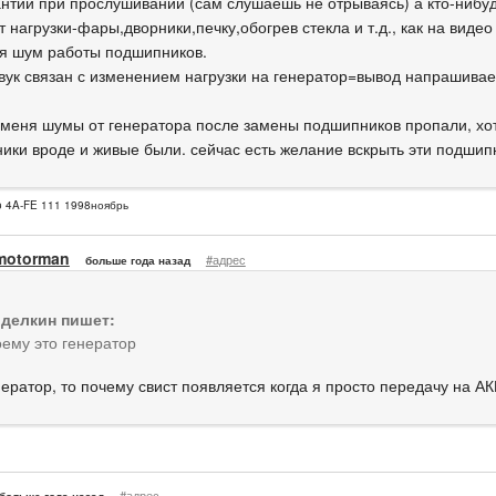
антии при прослушивании (сам слушаешь не отрываясь) а кто-нибу
 нагрузки-фары,дворники,печку,обогрев стекла и т.д., как на виде
я шум работы подшипников.
звук связан с изменением нагрузки на генератор=вывод напрашивает
у меня шумы от генератора после замены подшипников пропали, хо
ики вроде и живые были. сейчас есть желание вскрыть эти подшип
o 4A-FE 111 1998ноябрь
motorman
#адрес
больше года назад
делкин пишет:
ему это генератор
нератор, то почему свист появляется когда я просто передачу на 
#адрес