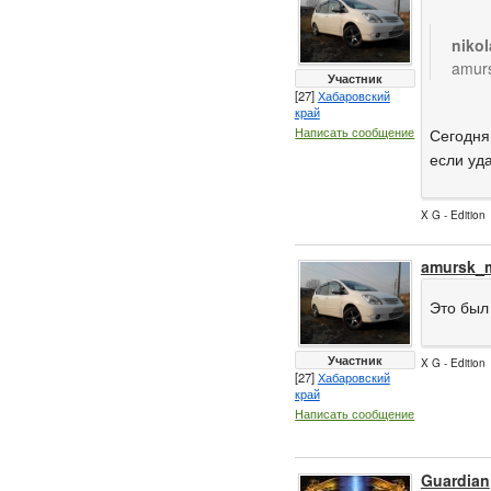
niko
amurs
Участник
[27]
Хабаровский
край
Написать сообщение
Сегодня
если уда
X G - Edition
amursk_
Это был
Участник
X G - Edition
[27]
Хабаровский
край
Написать сообщение
Guardian