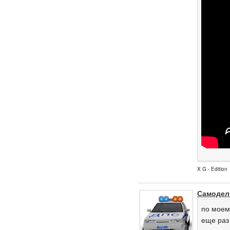
X G - Edition
Самодел
по моем
еще раз