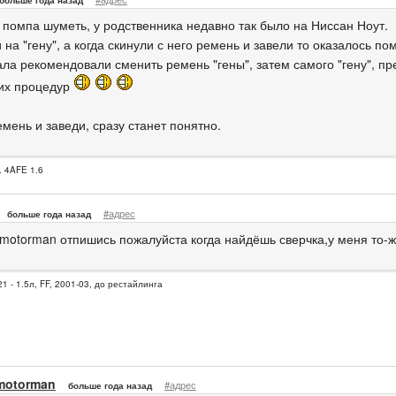
больше года назад
 помпа шуметь, у родственника недавно так было на Ниссан Ноут.
на "гену", а когда скинули с него ремень и завели то оказалось пом
ала рекомендовали сменить ремень "гены", затем самого "гену", п
их процедур
мень и заведи, сразу станет понятно.
. 4AFE 1.6
#адрес
больше года назад
motorman отпишись пожалуйста когда найдёшь сверчка,у меня то-же
1 - 1.5л, FF, 2001-03, до рестайлинга
motorman
#адрес
больше года назад