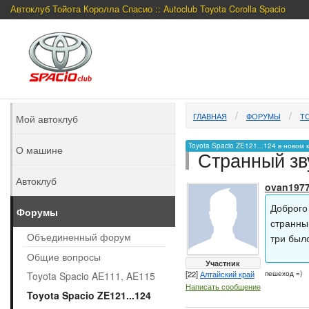
Автоклуб Тойота Королла Спасио :: Autoclub Toyota Corolla Spacio
ГЛАВНАЯ
ФОРУМЫ
TO
Мой автоклуб
Toyota Spacio ZE121...124 в новом 
О машине
Странный зв
Автоклуб
ovan197
Доброго
Форумы
странный
Объединенный форум
три было
Общие вопросы
Участник
[22]
Алтайский край
пешеход =)
Toyota Spacio AE111, AE115
Написать сообщение
Toyota Spacio ZE121...124