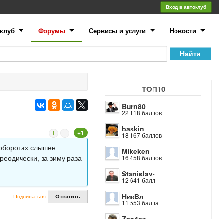
Вход в автоклуб
клуб
Форумы
Сервисы и услуги
Новости
ТОП10
Burn80
22 118 баллов
baskin
+1
18 167 баллов
 оборотах слышен
Mikeken
ереодически, за зиму раза
16 458 баллов
Stanislav-
12 641 балл
НикВл
Подписаться
Ответить
11 553 балла
Zan4ez