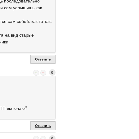
дь последовательно
о и сам услышишь как
ся сам собой. как то так.
тя на вид старые
ники.
Ответить
0
АКПП включаю?
Ответить
0