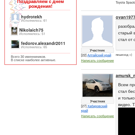
Поздравляем с днем
Toyota Spaci
рождения!
hydrotekh
ovan197
Исполнилось: 61
разобра
Nikolaich75
старый 
Исполнилось: 51
стал от 
fedorov.alexandr2011
Исполнилось: 65
Участник
[22]
Алтайский край
пешеход =)
Всего 30 именниников.
В списке наиболее активные.
Написать сообщение
amursk_
Всем при
стал бес
и только
Участник
видео. Т
[27]
Хабаровский
край
Написать сообщение