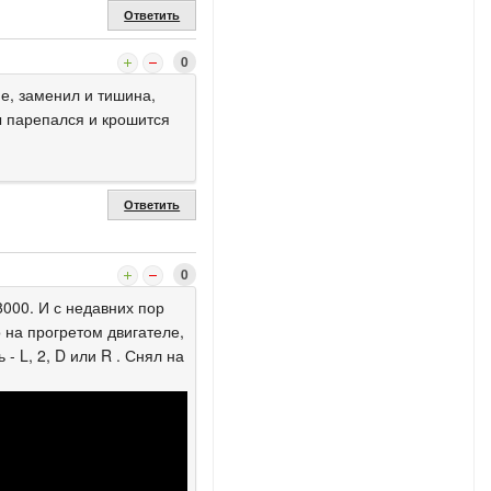
Ответить
0
е, заменил и тишина,
ы парепался и крошится
Ответить
0
8000. И с недавних пор
о на прогретом двигателе,
- L, 2, D или R . Снял на