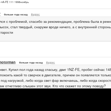
o 4A-FE 111 1998ноябрь
7
#адрес
больше года назад
лся с проблемой, спасибо за рекомендации, проблема была в ремн
высох, стал твердый, снаружи вроде ничего, а с внутренней сторон
старости
motorman
#адрес
больше года назад
вет. Купил пол года назад спаську, двиг 1NZ-FE, пробег сейчас 14
покоить какой то сверчок в двигателе, причем он появляется тольк
 под нагрузкой, либо когда свет фар включаешь, либо когда скорость 
ам отчетливо слышен этот звук. Кто что скажет по этому поводу?