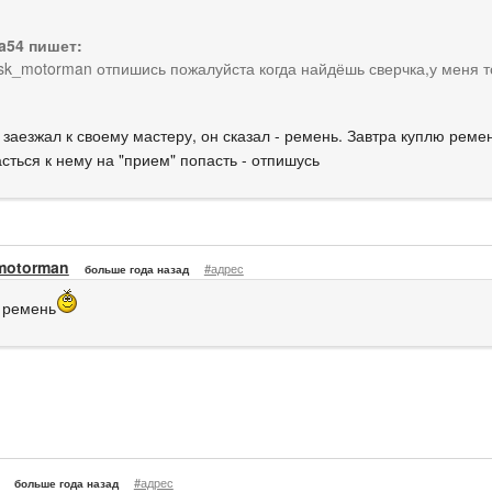
la54 пишет:
k_motorman отпишись пожалуйста когда найдёшь сверчка,у меня то
 заезжал к своему мастеру, он сказал - ремень. Завтра куплю рем
сться к нему на "прием" попасть - отпишусь
motorman
#адрес
больше года назад
 ремень
#адрес
больше года назад