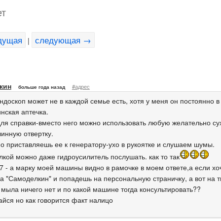
ет
дущая
следующая →
|
кин
#адрес
больше года назад
ндоскоп может не в каждой семье есть, хотя у меня он постоянно в
нская аптечка.
 для справки-вместо него можно использовать любую желательно су
линную отвертку.
но приставляешь ее к генератору-ухо в рукоятке и слушаем шумы.
лкой можно даже гидроусилитель послушать. как то так
7 - а марку моей машины видно в рамочке в моем ответе,а если хо
на "Самоделкин" и попадешь на персональную страничку, а вот на 
 мыла ничего нет и по какой машине тогда консультировать??
айся но как говорится факт налицо