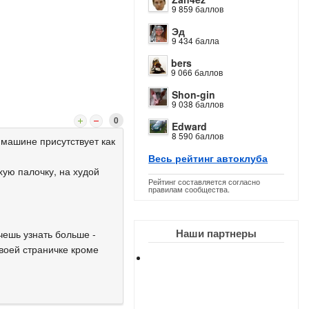
9 859 баллов
Эд
9 434 балла
bers
9 066 баллов
Shon-gin
9 038 баллов
0
Edward
8 590 баллов
 машине присутствует как
Весь рейтинг автоклуба
хую палочку, на худой
Рейтинг составляется согласно
правилам сообщества.
Наши партнеры
чешь узнать больше -
твоей страничке кроме