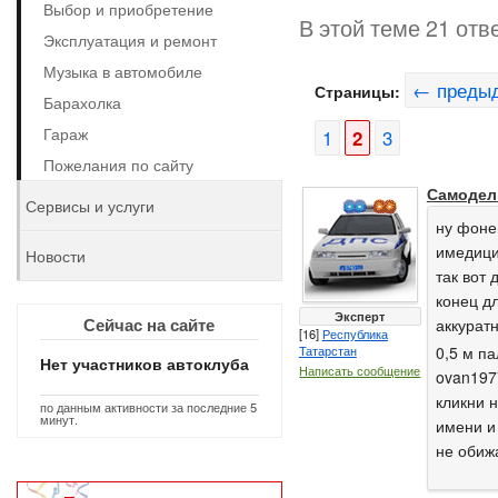
Выбор и приобретение
В этой теме 21 отв
Эксплуатация и ремонт
Музыка в автомобиле
← преды
Страницы:
Барахолка
Гараж
1
2
3
Пожелания по сайту
Самодел
Сервисы и услуги
ну фоне
имедици
Новости
так вот
конец д
Эксперт
Сейчас на сайте
аккурат
[16]
Республика
Татарстан
0,5 м па
Нет участников автоклуба
Написать сообщение
ovan197
кликни 
по данным активности за последние 5
минут.
имени и
не обиж