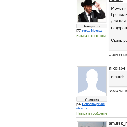
Может и
Грешили 
для нач
Авторитет
недорог
[77]
город Москва
Написать сообщение
Скинь ре
Спасик 98 г.в
nikola54
amursk_
Spacio NZE12
Участник
[54]
Новосибирская
область
Написать сообщение
amursk_