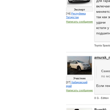
для гар
включает
Эксперт
меняетс
[16]
Республика
так как 
Татарстан
Написать сообщение
удачи
кстати 
подшипн
Toyota Spaci
amursk_
Само
по мо
Участник
[27]
Хабаровский
Если ге
край
Написать сообщение
X G - Edition
Burn80