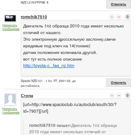
NZE121N-FPPNK X
Ответить
romchik7510
0
Двигатель 1nz образца 2010 года имеет несколько
Написать
сообщение
отличий от нашего.
Это электронную дроссельную заслонку,свечи
иридивые под ключ на 14(тонкие)
датчик положения коленвала другой.
вот тут есть полное описание
http://toyota-c...faq_nz.htm
Spacio NZE121 - 1.5л, FF, 2001-03, до
Ответить
рестайлинга
Степа
0
[url=http://www.spacioclub.ru/autoclub/south/30/?
Написать
id=7907][/url]
сообщение
romchik7510 пишет:
Двигатель 1nz образца
2010 года имеет несколько отличий от