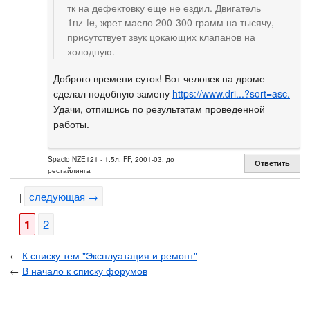
тк на дефектовку еще не ездил. Двигатель
1nz-fe, жрет масло 200-300 грамм на тысячу,
присутствует звук цокающих клапанов на
холодную.
Доброго времени суток! Вот человек на дроме
сделал подобную замену
https://www.dri...?sort=asc.
Удачи, отпишись по результатам проведенной
работы.
Spacio NZE121 - 1.5л, FF, 2001-03, до
Ответить
рестайлинга
следующая →
|
1
2
←
К списку тем "Эксплуатация и ремонт"
←
В начало к списку форумов