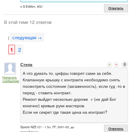
x G-Edition, 8Q1
Ответить
В этой теме 12 ответов
следующая →
|
1
2
Степа
0
А что думать то, цифры говорят сами за себя.
Написать
Клапанную крышку с контракта необходимо снять
сообщение
посмотреть состояние (загаженность), если гуд -то в
перед - ставить контракт.
Ремонт выйдет несколько дороже + (не дай Бог
конечно) кривые руки мастеров.
Если не секрет где такая цена на контракт?
Spacio NZE121 - 1.5л, FF, 2001-03, до
Ответить
рестайлинга