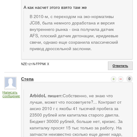
А как насчет этого взято там же
В 2010-м, с переходом на эко-нормативы
JC08, была немного доработана и версия
внутреннего рынка - она получила датчик
AFS, плоский датчик детонации, иридиевые
свечи, однако еще сохранила классический
привод дроссельной заслонки.
NZE121N-FPPNK X
Ответить
Степа
0
Написать
ArbidoL пишет:
Собственно, не знаю что
сообщение
лучше, может что посоветуете?... Контракт от
аксио 2010 г с якобы 41 тысячей пробега за
23500 рублей или капиталка старого двигла.
Бюджет 30000 рублей, больше нет, кризис. За
капиталку просят 15 тыс только за работу. На
запчасти неизвестно сколько еще денег надо,