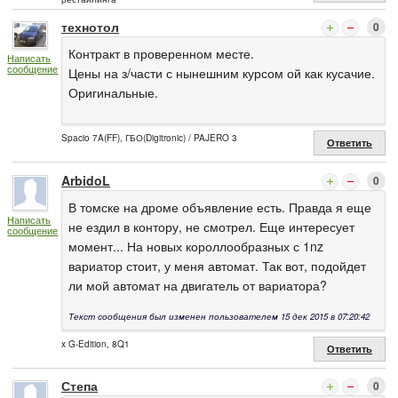
технотол
0
Контракт в проверенном месте.
Написать
сообщение
Цены на з/части с нынешним курсом ой как кусачие.
Оригинальные.
Spacio 7A(FF), ГБО(Digitronic) / PAJERO 3
Ответить
ArbidoL
0
В томске на дроме объявление есть. Правда я еще
Написать
не ездил в контору, не смотрел. Еще интересует
сообщение
момент... На новых короллообразных с 1nz
вариатор стоит, у меня автомат. Так вот, подойдет
ли мой автомат на двигатель от вариатора?
Текст сообщения был изменен пользователем 15 дек 2015 в 07:20:42
x G-Edition, 8Q1
Ответить
Степа
0