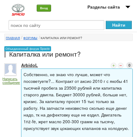
Разделы сайта
Вход
О машине
ГЛАВНАЯ
ФОРУМЫ
КАПИТАЛКА ИЛИ РЕМОНТ?
Автоклуб
Объединенный форум Spacio
Капиталка или ремонт?
Форумы
ArbidoL
0
Сервисы и услуги
Собственно, не знаю что лучше, может что
Написать
Новости
посоветуете?... Контракт от аксио 2010 г с якобы 41
сообщение
тысячей пробега за 23500 рублей или капиталка
старого двигла. Бюджет 30000 рублей, больше нет,
кризис. За капиталку просят 15 тыс только за
работу. На запчасти неизвестно сколько еще денег
надо, тк на дефектовку еще не ездил. Двигатель
1nz-fe, жрет масло 200-300 грамм на тысячу,
присутствует звук цокающих клапанов на холодную.