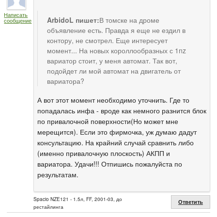
Написать
ArbidoL пишет:
В томске на дроме
сообщение
объявление есть. Правда я еще не ездил в
контору, не смотрел. Еще интересует
момент... На новых короллообразных с 1nz
вариатор стоит, у меня автомат. Так вот,
подойдет ли мой автомат на двигатель от
вариатора?
А вот этот момент необходимо уточнить. Где то
попадалась инфа - вроде как немного разнится блок
по привалочной поверхности(Но может мне
мерещится). Если это фирмочка, уж думаю дадут
консультацию. На крайний случай сравнить либо
(именно привалочную плоскость) АКПП и
вариатора. Удачи!!! Отпишись пожалуйста по
результатам.
Spacio NZE121 - 1.5л, FF, 2001-03, до
Ответить
рестайлинга