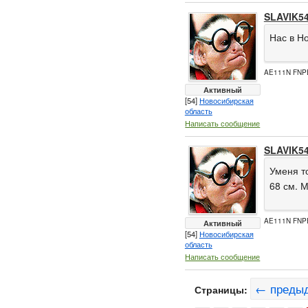
SLAVIK5
Нас в Н
AE111N FNP
Активный
[54]
Новосибирская
область
Написать сообщение
SLAVIK5
Уменя т
68 см. 
AE111N FNP
Активный
[54]
Новосибирская
область
Написать сообщение
← преды
Страницы: