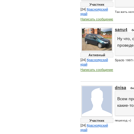
Участник
[24]
Красноярский
Так жить нел
край
Написать сообщение
sanu4
б
Ну что,
проведе
Активный
[24]
Красноярский
Spacio 1997г
край
Написать сообщение
dnisa
бо
Всем при
какие-т
Участник
пешеход =)
[24]
Красноярский
край