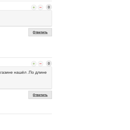
0
Ответить
0
агазине нашёл .По длине
Ответить