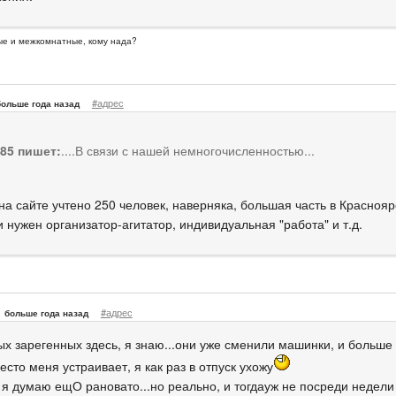
ые и межкомнатные, кому нада?
#адрес
больше года назад
85 пишет:
....В связи с нашей немногочисленностью...
на сайте учтено 250 человек, наверняка, большая часть в Краснояр
 нужен организатор-агитатор, индивидуальная "работа" и т.д.
#адрес
больше года назад
ых зарегенных здесь, я знаю...они уже сменили машинки, и больше
есто меня устраивает, я как раз в отпуск ухожу
 я думаю ещО рановато...но реально, и тогдауж не посреди недели