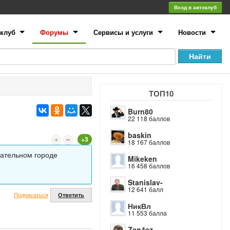
Вход в автоклуб
клуб
Форумы
Сервисы и услуги
Новости
ТОП10
Burn80
22 118 баллов
baskin
+3
18 167 баллов
чательном городе
Mikeken
16 458 баллов
Stanislav-
12 641 балл
Подписаться
Ответить
НикВл
11 553 балла
Zan4ez