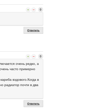
0
Ответить
0
лючается очень редко, а
 очень часто примерно
кариба вэдового.Когда в
но радиатор почти в два
Ответить