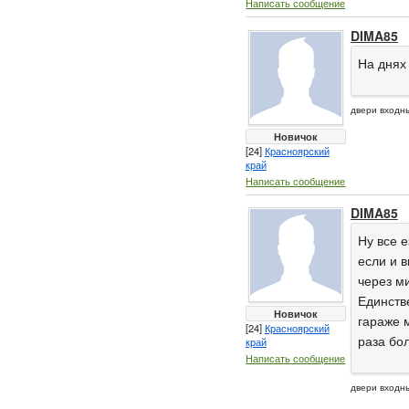
Написать сообщение
DIMA85
На днях
двери входн
Новичок
[24]
Красноярский
край
Написать сообщение
DIMA85
Ну все 
если и 
через ми
Единстве
Новичок
гараже м
[24]
Красноярский
раза бо
край
Написать сообщение
двери входн