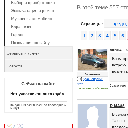
Выбор и приобретение
В этой теме 557 от
Эксплуатация и ремонт
Музыка в автомобиле
← преды
Страницы:
Барахолка
Гараж
1
2
3
4
5
6
Пожелания по сайту
sanu4
б
Сервисы и услуги
Всем пр
встречу
Новости
возле т
Активный
[24]
Красноярский
Сейчас на сайте
край
Spacio 1997г
Написать сообщение
Нет участников автоклуба
по данным активности за последние 5
DIMA85
минут.
В связи
Так вот,
предлож