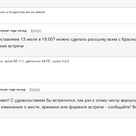
ьзя, а по-другому мы не умеем
#адрес
ольше года назад
 оставляем 13 июля в 19.00? можно сделать рассылку всем с Красно
нии встречи
.в., кузов AE-111, двигатель 4A-FE, салон 2-0-2
#адрес
льше года назад
вет! С удовольствием бы встретился, как раз к этому числу вернусь
о изменения о месте, времени или формате встречи - сообщайте! В