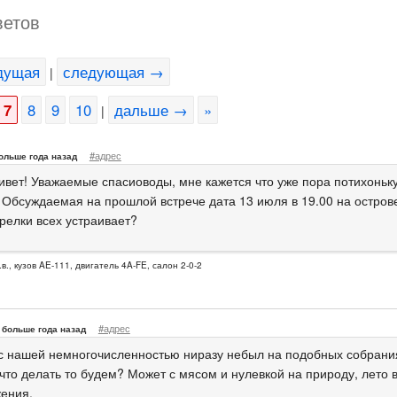
ветов
дущая
следующая →
|
7
8
9
10
дальше →
»
|
#адрес
ольше года назад
ивет! Уважаемые спасиоводы, мне кажется что уже пора потихоньк
. Обсуждаемая на прошлой встрече дата 13 июля в 19.00 на остров
арелки всех устраивает?
.в., кузов AE-111, двигатель 4A-FE, салон 2-0-2
#адрес
больше года назад
 с нашей немногочисленностью ниразу небыл на подобных собрания
 что делать то будем? Может с мясом и нулевкой на природу, лето 
ения.