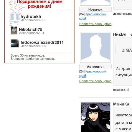
Поздравляем с днем
рождения!
Новичок
[24]
Красноярский
двери входн
hydrotekh
край
Исполнилось: 61
Написать сообщение
Nikolaich75
Исполнилось: 51
НикВл
fedorov.alexandr2011
Исполнилось: 65
DIMA
Всего 30 именниников.
В списке наиболее активные.
Авторитет
Из края 
[24]
Красноярский
ситуации
край
Написать сообщение
пешеход =)
МониКа
некотор
дата и м
с мясом