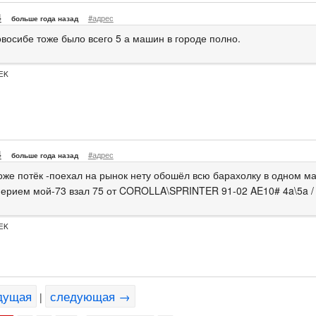
4
#адрес
больше года назад
овосибе тоже было всего 5 а машин в городе полно.
EK
4
#адрес
больше года назад
оже потёк -поехал на рынок нету обошёл всю барахолку в одном м
Мерием мой-73 взал 75 от COROLLA\SPRINTER 91-02 AE10# 4a\5a /
EK
дущая
следующая →
|