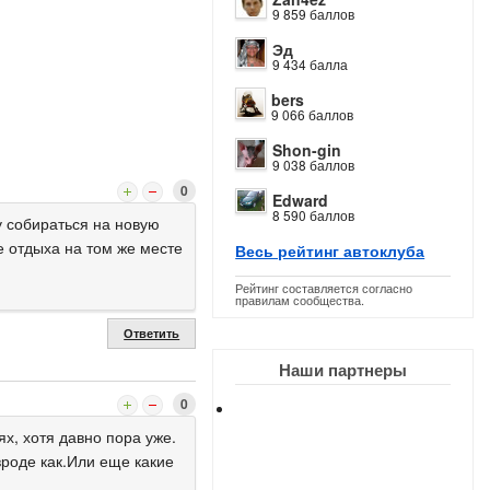
9 859 баллов
Эд
9 434 балла
bers
9 066 баллов
Shon-gin
9 038 баллов
0
Edward
8 590 баллов
у собираться на новую
е отдыха на том же месте
Весь рейтинг автоклуба
Рейтинг составляется согласно
правилам сообщества.
Ответить
Наши партнеры
0
х, хотя давно пора уже.
вроде как.Или еще какие