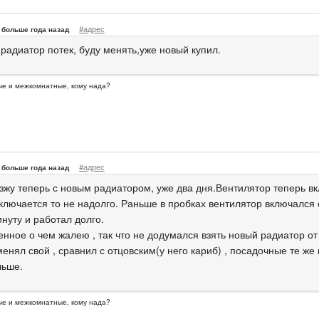
#адрес
больше года назад
 радиатор потек, буду менять,уже новый купил.
ые и межкомнатные, кому нада?
#адрес
больше года назад
езжу теперь с новым радиатором, уже два дня.Вентилятор теперь вк
включается то не надолго. Раньше в пробках вентилятор включался
нуту и работал долго.
нное о чем жалею , так что не додумался взять новый радиатор от 
енял свой , сравнил с отцовским(у него кариб) , посадочные те же 
льше.
ые и межкомнатные, кому нада?