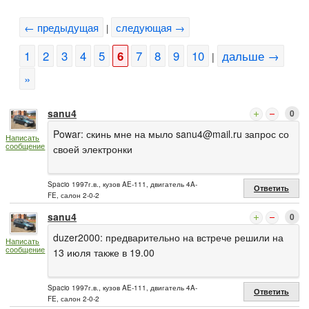
← предыдущая
следующая →
|
1
2
3
4
5
6
7
8
9
10
дальше →
|
»
sanu4
0
Powar: скинь мне на мыло
sanu4@mail.ru
запрос со
Написать
сообщение
своей электронки
Spacio 1997г.в., кузов AE-111, двигатель 4A-
Ответить
FE, салон 2-0-2
sanu4
0
duzer2000: предварительно на встрече решили на
Написать
сообщение
13 июля также в 19.00
Spacio 1997г.в., кузов AE-111, двигатель 4A-
Ответить
FE, салон 2-0-2