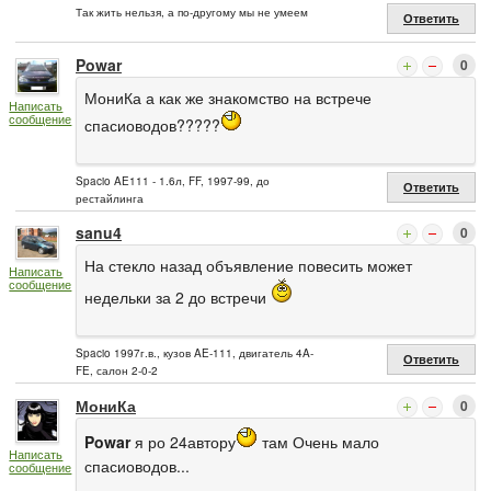
Так жить нельзя, а по-другому мы не умеем
Ответить
Powar
0
МониКа а как же знакомство на встрече
Написать
сообщение
спасиоводов?????
Spacio AE111 - 1.6л, FF, 1997-99, до
Ответить
рестайлинга
sanu4
0
На стекло назад объявление повесить может
Написать
сообщение
недельки за 2 до встречи
Spacio 1997г.в., кузов AE-111, двигатель 4A-
Ответить
FE, салон 2-0-2
МониКа
0
Powar
я ро 24автору
там Очень мало
Написать
спасиоводов...
сообщение