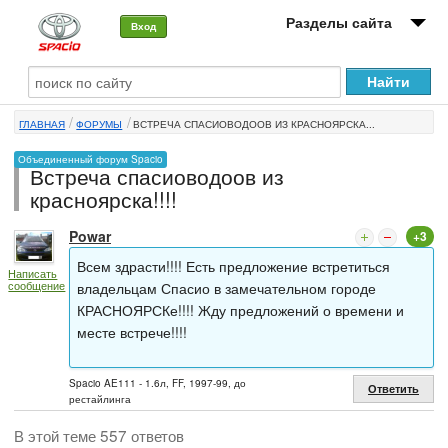
Разделы сайта
Вход
О машине
ГЛАВНАЯ
ФОРУМЫ
ВСТРЕЧА СПАСИОВОДООВ ИЗ КРАСНОЯРСКА...
Автоклуб
Объединенный форум Spacio
Встреча спасиоводоов из
Форумы
красноярска!!!!
Сервисы и услуги
Powar
+3
Новости
Всем здрасти!!!! Есть предложение встретиться
Написать
сообщение
владельцам Спасио в замечательном городе
КРАСНОЯРСКе!!!! Жду предложений о времени и
месте встрече!!!!
Spacio AE111 - 1.6л, FF, 1997-99, до
Ответить
рестайлинга
В этой теме 557 ответов