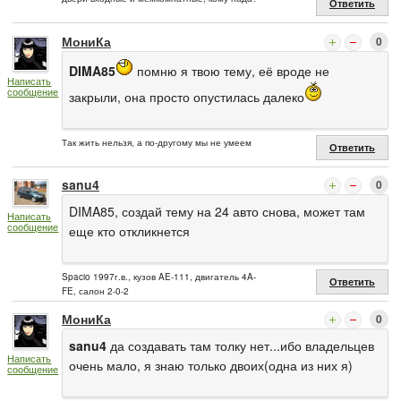
Ответить
МониКа
0
DIMA85
помню я твою тему, её вроде не
Написать
сообщение
закрыли, она просто опустилась далеко
Так жить нельзя, а по-другому мы не умеем
Ответить
sanu4
0
DIMA85, создай тему на 24 авто снова, может там
Написать
сообщение
еще кто откликнется
Spacio 1997г.в., кузов AE-111, двигатель 4A-
Ответить
FE, салон 2-0-2
МониКа
0
sanu4
да создавать там толку нет...ибо владельцев
Написать
очень мало, я знаю только двоих(одна из них я)
сообщение