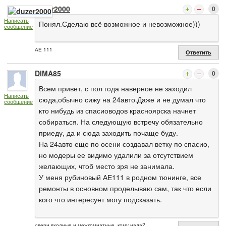
duzer2000
0
Написать
Понял.Сделаю всё возможное и невозможное)))
сообщение
АЕ 111
Ответить
DIMA85
0
Всем привет, с пол года наверное не заходил
Написать
сюда,обычно сижу на 24авто.Даже и не думал что
сообщение
кто нибудь из спасиоводов красноярска начнет
собираться. На следующую встречу обязательно
приеду, да и сюда заходить почаще буду.
На 24авто еще по осени создавал ветку по спасио,
но модеры ее видимо удалили за отсутствием
желающих, чтоб место зря не занимала.
У меня рубиновый АЕ111 в родном тюнинге, все
ремонты в основном проделываю сам, так что если
кого что интересует могу подсказать.
двери входные и межкомнатные, кому нада?