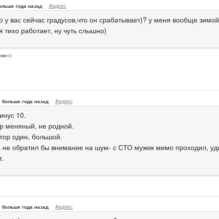
#адрес
ольше года назад
о у вас сейчас градусов,что он срабатывает)? у меня вообще зимой
я тихо работает, ну чуть слышно)
рке=)
#адрес
больше года назад
инус 10.
р меняный, не родной.
тор один, большой.
 не обратил бы внимание на шум- с СТО мужик мимо проходил, уди
т.
#адрес
больше года назад