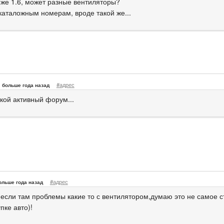
я же 1.6, может разные вентиляторы?
 каталожным номерам, вроде такой же...
#адрес
больше года назад
акой активный форум...
#адрес
ольше года назад
 если там проблемы какие то с вентилятором,думаю это не самое 
пке авто)!