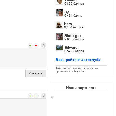
9 859 баллов
Эд
9 434 балла
bers
9 066 баллов
Shon-gin
9 038 баллов
0
Edward
8 590 баллов
Весь рейтинг автоклуба
Рейтинг составляется согласно
правилам сообщества.
Ответить
Наши партнеры
0