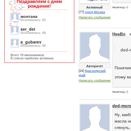
Поздравляем с днем
рождения!
Активный
пешеход =)
[77]
город Москва
монтана
Написать сообщение
Исполнилось: 50
ser_det
Исполнилось: 49
НикВл
a_gubarev
Исполнилось: 59
ded-
Всего 18 именниников.
В списке наиболее активные.
Авторитет
Понятия 
[24]
Красноярский
край
этому м
Написать сообщение
пешеход =)
ded-mor
Ну, какб
масла ни
глянуть,