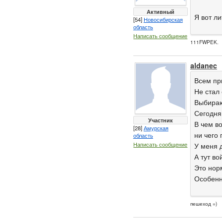
Активный
Я вот л
[54]
Новосибирская
область
Написать сообщение
111FWPEK.
aldanec
Всем пр
Не стал 
Выбираю
Сегодня
Участник
В чем в
[28]
Амурская
ни чего
область
Написать сообщение
У меня 
А тут во
Это нор
Особенн
пешеход =)