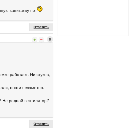
нную капиталку нет
Ответить
0
мко работает. Ни стуков,
али, почти незаметно.
? Не родной вентилятор?
Ответить