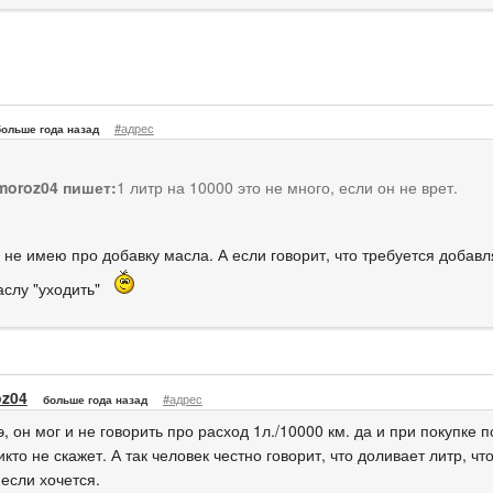
#адрес
больше года назад
moroz04 пишет:
1 литр на 10000 это не много, если он не врет.
не имею про добавку масла. А если говорит, что требуется добавля
аслу "уходить"
oz04
#адрес
больше года назад
э, он мог и не говорить про расход 1л./10000 км. да и при покупке
кто не скажет. А так человек честно говорит, что доливает литр, ч
 если хочется.