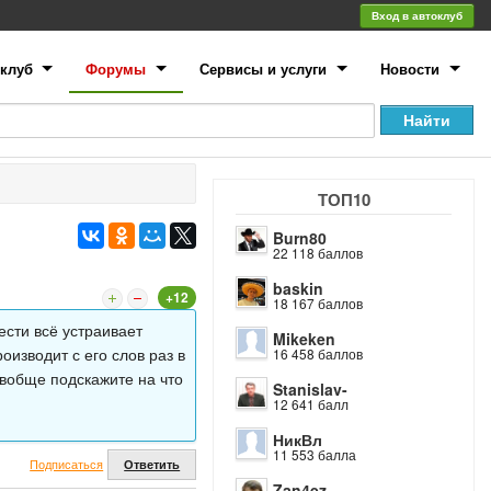
Вход в автоклуб
клуб
Форумы
Сервисы и услуги
Новости
ТОП10
Burn80
22 118 баллов
baskin
+12
18 167 баллов
ести всё устраивает
Mikeken
оизводит с его слов раз в
16 458 баллов
 вобще подскажите на что
Stanislav-
12 641 балл
НикВл
11 553 балла
Подписаться
Ответить
Zan4ez