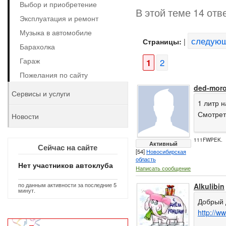
Выбор и приобретение
В этой теме 14 отв
Эксплуатация и ремонт
Музыка в автомобиле
следую
Страницы:
|
Барахолка
Гараж
1
2
Пожелания по сайту
ded-mor
Сервисы и услуги
1 литр н
Смотрет
Новости
111FWPEK.
Активный
Сейчас на сайте
[54]
Новосибирская
область
Нет участников автоклуба
Написать сообщение
по данным активности за последние 5
Alkulibin
минут.
Добрый 
http://w