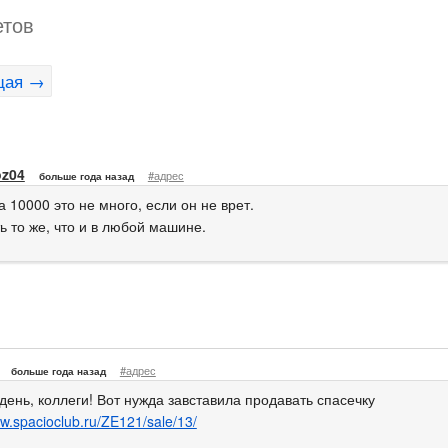
етов
щая →
oz04
#адрес
больше года назад
а 10000 это не много, если он не врет.
ь то же, что и в любой машине.
#адрес
больше года назад
день, коллеги! Вот нужда завставила продавать спасечку
ww.spacioclub.ru/ZE121/sale/13/