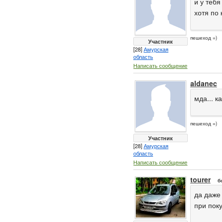
и у теб
хотя по
пешеход =)
Участник
[28]
Амурская
область
Написать сообщение
aldanec
мда... к
пешеход =)
Участник
[28]
Амурская
область
Написать сообщение
tourer
б
да даже
при поку