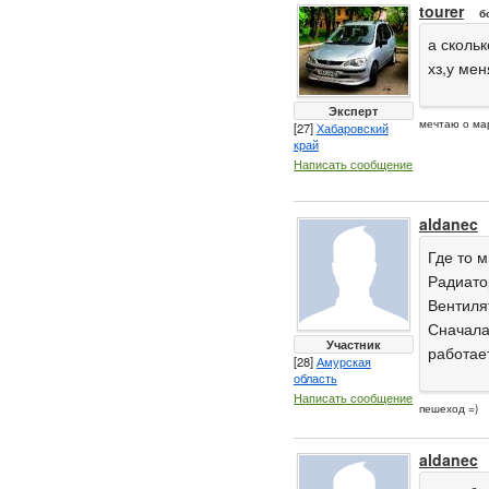
tourer
б
а скольк
хз,у мен
Эксперт
мечтаю о ма
[27]
Хабаровский
край
Написать сообщение
aldanec
Где то м
Радиато
Вентиля
Сначала
Участник
работае
[28]
Амурская
область
Написать сообщение
пешеход =)
aldanec