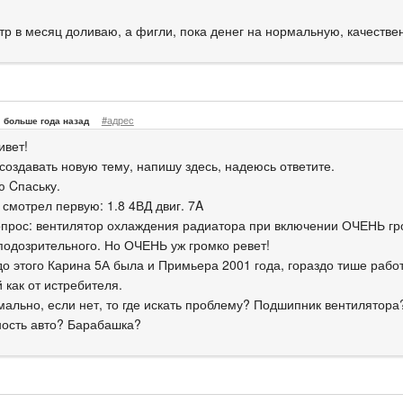
итр в месяц доливаю, а фигли, пока денег на нормальную, качестве
#адрес
больше года назад
ивет!
создавать новую тему, напишу здесь, надеюсь ответите.
 Cпаську.
 смотрел первую: 1.8 4ВД двиг. 7A
опрос: вентилятор охлаждения радиатора при включении ОЧЕНЬ гро
 подозрительного. Но ОЧЕНЬ уж громко ревет!
до этого Карина 5А была и Примьера 2001 года, гораздо тише работ
й как от истребителя.
мально, если нет, то где искать проблему? Подшипник вентилятора
ость авто? Барабашка?