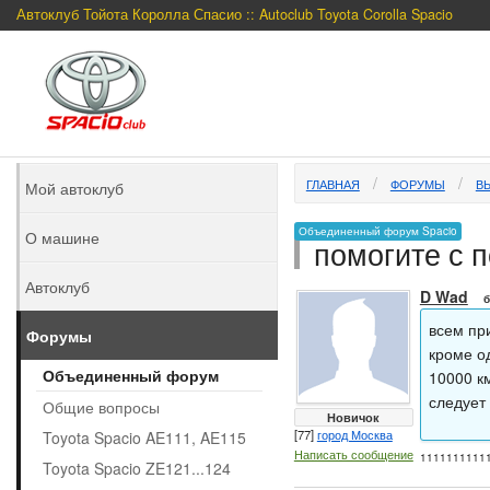
Автоклуб Тойота Королла Спасио :: Autoclub Toyota Corolla Spacio
ГЛАВНАЯ
ФОРУМЫ
В
Мой автоклуб
Объединенный форум Spacio
О машине
помогите с 
Автоклуб
D Wad
б
всем пр
Форумы
кроме од
Объединенный форум
10000 к
следует
Общие вопросы
Новичок
[77]
город Москва
Toyota Spacio AE111, AE115
Написать сообщение
1111111111
Toyota Spacio ZE121...124