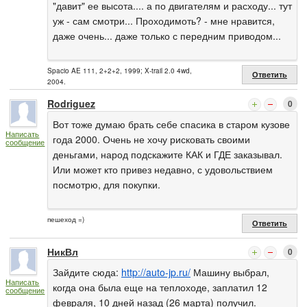
"давит" ее высота.... а по двигателям и расходу... тут
уж - сам смотри... Проходимоть? - мне нравится,
даже очень... даже только с передним приводом...
Spacio AE 111, 2+2+2, 1999; X-trail 2.0 4wd,
Ответить
2004.
Rodriguez
0
Вот тоже думаю брать себе спасика в старом кузове
Написать
года 2000. Очень не хочу рисковать своими
сообщение
деньгами, народ подскажите КАК и ГДЕ заказывал.
Или может кто привез недавно, с удовольствием
посмотрю, для покупки.
пешеход =)
Ответить
НикВл
0
Зайдите сюда:
http://auto-jp.ru/
Машину выбрал,
Написать
когда она была еще на теплоходе, заплатил 12
сообщение
февраля, 10 дней назад (26 марта) получил.