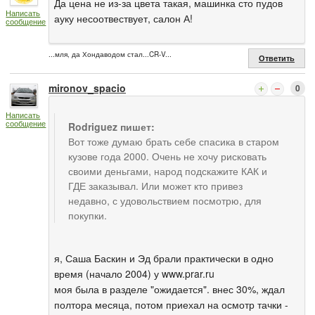
Да цена не из-за цвета такая, машинка сто пудов
Написать
ауку несоотвествует, салон А!
сообщение
...мля, да Хондаводом стал...CR-V...
Ответить
mironov_spacio
0
Написать
сообщение
Rodriguez пишет:
Вот тоже думаю брать себе спасика в старом
кузове года 2000. Очень не хочу рисковать
своими деньгами, народ подскажите КАК и
ГДЕ заказывал. Или может кто привез
недавно, с удовольствием посмотрю, для
покупки.
я, Саша Баскин и Эд брали практически в одно
время (начало 2004) у www.prar.ru
моя была в разделе "ожидается". внес 30%, ждал
полтора месяца, потом приехал на осмотр тачки -