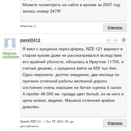
Можете посмотреть на сайте в архиве за 2007 год,
запись номер 3479f
пешеход =)
Ответить
pavel2412
0
Я взял с аукциона через фирму, NZE-121 вариант в
Написать
старом кузове даже не рассматривался вследствие
сообщение
его крайней убогости, обошлась в Иркутске 11700, я
считаю дешево, с аукциона взята за 650 тыс йен.
Одно омрачило- долгое ожидание, два месяца по
причине отличной работы железной дороги.
состояние очень хорошее не битая оценка 4 салон
А пробег 48 000 км. правда цвет белый, из-за него и
цена низкая, видимо. Машина отличная крайне
доволен.
Spacio NZE121 - 1.5л, FF, 2001-03, до
Ответить
рестайлинга