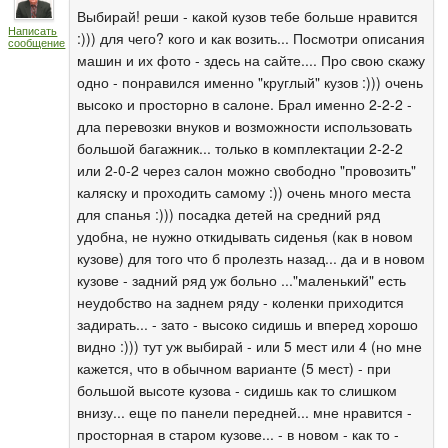
Выбирай! реши - какой кузов тебе больше нравится
Написать
:))) для чего? кого и как возить... Посмотри описания
сообщение
машин и их фото - здесь на сайте.... Про свою скажу
одно - понравился именно "круглый" кузов :))) очень
высоко и просторно в салоне. Брал именно 2-2-2 -
дла перевозки внуков и возможности использовать
большой багажник... только в комплектации 2-2-2
или 2-0-2 через салон можно свободно "провозить"
каляску и проходить самому :)) очень много места
для спанья :))) посадка детей на средний ряд
удобна, не нужно откидывать сиденья (как в новом
кузове) для того что б пролезть назад... да и в новом
кузове - задний ряд уж больно ..."маленький" есть
неудобство на заднем ряду - коленки приходится
задирать... - зато - высоко сидишь и вперед хорошо
видно :))) тут уж выбирай - или 5 мест или 4 (но мне
кажется, что в обычном варианте (5 мест) - при
большой высоте кузова - сидишь как то слишком
внизу... еще по панели передней... мне нравится -
просторная в старом кузове... - в новом - как то -