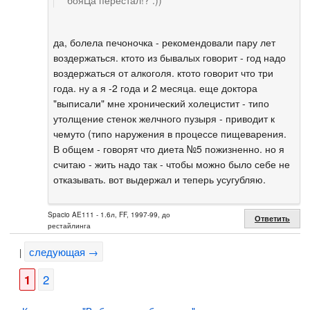
да, болела печоночка - рекомендовали пару лет
воздержаться. ктото из бывалых говорит - год надо
воздержаться от алкоголя. ктото говорит что три
года. ну а я -2 года и 2 месяца. еще доктора
"выписали" мне хронический холецистит - типо
утолщение стенок желчного пузыря - приводит к
чемуто (типо наружения в процессе пищеварения.
В общем - говорят что диета №5 пожизненно. но я
считаю - жить надо так - чтобы можно было себе не
отказывать. вот выдержал и теперь усугубляю.
Spacio AE111 - 1.6л, FF, 1997-99, до
Ответить
рестайлинга
следующая →
|
1
2