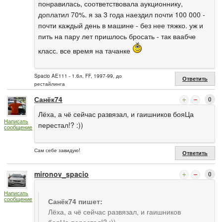
понравилась, соответствовала аукционнику,
доплатил 70%. я за 3 года наездил почти 100 000 -
почти каждый день в машине - без нее тяжко. уж и
пить на пару лет пришлось бросать - так ваабче
класс. все время на тачанке
Spacio AE111 - 1.6л, FF, 1997-99, до
Ответить
рестайлинга
Санёк74
0
Лёха, а чё сейчас развязал, и гаишников бояЦа
Написать
перестал!? :))
сообщение
Сам себе завидую!
Ответить
mironov_spacio
0
Написать
сообщение
Санёк74 пишет:
Лёха, а чё сейчас развязал, и гаишников
бояЦа перестал!? :))