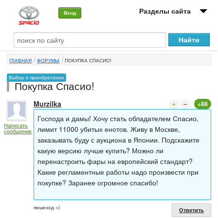
Разделы сайта
Вход
О машине
ГЛАВНАЯ
ФОРУМЫ
ПОКУПКА СПАСИО!
Автоклуб
Выбор и приобретение
Покупка Спасио!
Форумы
Murzilka
+88
Сервисы и услуги
Господа и дамы! Хочу стать обладателем Спасио,
Написать
Новости
лимит 11000 убитых енотов. Живу в Москве,
сообщение
заказывать буду с аукциона в Японии. Подскажите
какую версию лучше купить? Можно ли
перенастроить фары на европейский стандарт?
Какие регламентные работы надо произвести при
покупке? Заранее огромное спасибо!
пешеход =)
Ответить