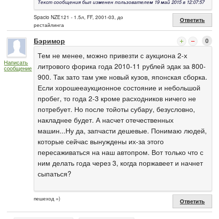
Текст сообщения был изменен пользователем 19 май 2015 в 12:07:57
Spacio NZE121 - 1.5л, FF, 2001-03, до
Ответить
рестайлинга
Бэримор
0
Тем не менее, можно привезти с аукциона 2-х
Написать
литрового форика года 2010-11 рублей эдак за 800-
сообщение
900. Так зато там уже новый кузов, японская сборка.
Если хорошееаукционное состояние и небольшой
пробег, то года 2-3 кроме расходников ничего не
потребует. Но после тойоты субару, безусловно,
накладнее будет. А насчет отечественных
машин...Ну да, запчасти дешевые. Понимаю людей,
которые сейчас вынуждены их-за этого
пересаживаться на наш автопром. Вот только что с
ним делать года через 3, когда поржавеет и начнет
сыпаться?
пешеход =)
Ответить