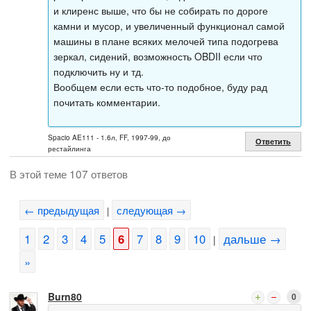
и клиренс выше, что бы не собирать по дороге
камни и мусор, и увеличенный функционал самой
машины в плане всяких мелочей типа подогрева
зеркал, сидений, возможность OBDII если что
подключить ну и тд.
Вообщем если есть что-то подобное, буду рад
почитать комментарии.
Spacio AE111 - 1.6л, FF, 1997-99, до
Ответить
рестайлинга
В этой теме 107 ответов
← предыдущая
следующая →
|
1
2
3
4
5
6
7
8
9
10
дальше →
|
»
Burn80
0