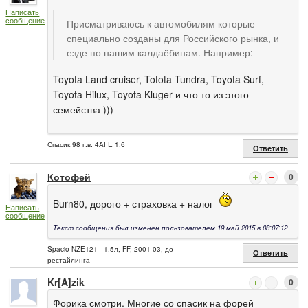
Написать
сообщение
Присматриваюсь к автомобилям которые
специально созданы для Российского рынка, и
езде по нашим калдаёбинам. Например:
Toyota Land cruiser, Totota Tundra, Toyota Surf,
Toyota Hilux, Toyota Kluger и что то из этого
семейства )))
Спасик 98 г.в. 4AFE 1.6
Ответить
Котофей
0
Burn80, дорого + страховка + налог
Написать
сообщение
Текст сообщения был изменен пользователем 19 май 2015 в 08:07:12
Spacio NZE121 - 1.5л, FF, 2001-03, до
Ответить
рестайлинга
Kr[A]zik
0
Форика смотри. Многие со спасик на форей