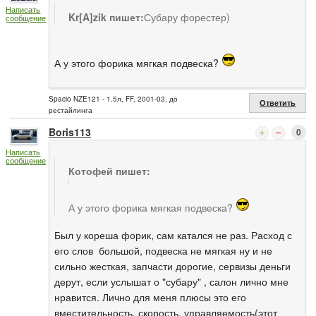
Написать
Kr[A]zik пишет:
Субару форестер)
сообщение
А у этого форика мягкая подвеска?
Spacio NZE121 - 1.5л, FF, 2001-03, до
Ответить
рестайлинга
Boris113
0
Написать
сообщение
Котофей пишет:
А у этого форика мягкая подвеска?
Был у кореша форик, сам катался не раз. Расход с
его слов большой, подвеска не мягкая ну и не
сильно жесткая, запчасти дорогие, сервизы деньги
дерут, если услышат о "субару" , салон лично мне
нравится. Лично для меня плюсы это его
вместительность, скорость, управляемость(этот