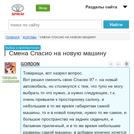
Разделы сайта
Вход
О машине
ГЛАВНАЯ
ФОРУМЫ
СМЕНА СПАСИО НА НОВУЮ МАШИНУ
Автоклуб
Выбор и приобретение
Смена Спасио на новую машину
Форумы
GORDON
0
Сервисы и услуги
Товарищи, вот назрел вопрос.
Написать
Новости
Вот решил сменить свою Спасио 97 г. на новый
сообщение
автомобиль, но столкнулся с тем, что тупо не могу
выбрать то что нужно, а нужно следующее, т.к.
очень привыкли к просторному салону, и
небольшим в то же время габаритам самой
машины, то и в новой покупке, нужно то же самое, и
большое пространство на задних сиденьях, и
багажник приличный, и в то же время небольшие
размеры самой машины, в добавок конечно хочется