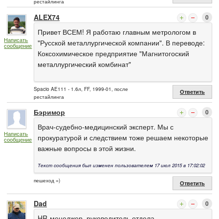
рестайлинга
ALEX74
0
Привет ВСЕМ! Я работаю главным метрологом в
Написать
"Русской металлургической компании". В переводе:
сообщение
Коксохимическое предприятие "Магнитогоский
металлургический комбинат"
Spacio AE111 - 1.6л, FF, 1999-01, после
Ответить
рестайлинга
Бэримор
0
Врач-судебно-медицинский эксперт. Мы с
Написать
прокуратурой и следствием тоже решаем некоторые
сообщение
важные вопросы в этой жизни.
Текст сообщения был изменен пользователем 17 июл 2015 в 17:02:02
пешеход =)
Ответить
Dad
0
HR-менеджер, руководитель отдела