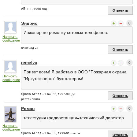
AE 111, 1998 год
Ответить
Эндрио
0
Инженер по ремонту сотовых телефонов.
Написать
сообщение
пешеход =)
Ответить
remelva
0
Привет всем! Я работаю в ООО "Пожарная охрана
Написать
"Иркутскэнерго" бухгалтером!
сообщение
Spacio AE111 - 1.6л, FF, 1997-99, до
Ответить
рестайлинга
Роман
0
телестудия+радиостанция=технический директор
Написать
сообщение
Spacio AE111 - 1.6л, FF, 1999-01, после
Ответить