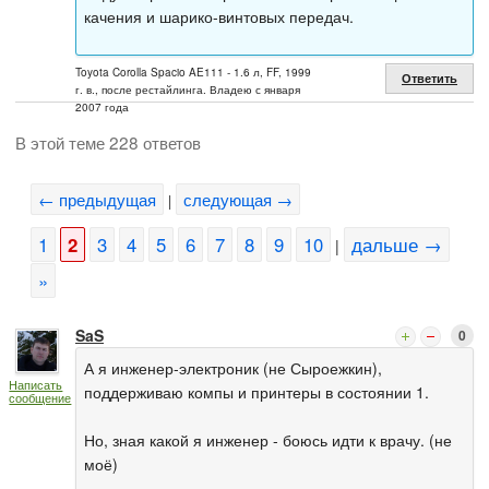
качения и шарико-винтовых передач.
Toyota Corolla Spacio AE111 - 1.6 л, FF, 1999
Ответить
г. в., после рестайлинга. Владею с января
2007 года
В этой теме 228 ответов
← предыдущая
следующая →
|
1
2
3
4
5
6
7
8
9
10
дальше →
|
»
SaS
0
А я инженер-электроник (не Сыроежкин),
Написать
поддерживаю компы и принтеры в состоянии 1.
сообщение
Но, зная какой я инженер - боюсь идти к врачу. (не
моё)