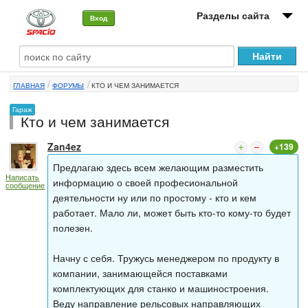
Разделы сайта
Вход
О машине
ГЛАВНАЯ
ФОРУМЫ
КТО И ЧЕМ ЗАНИМАЕТСЯ
Автоклуб
Гараж
Кто и чем занимается
Форумы
Zan4ez
+139
Сервисы и услуги
Предлагаю здесь всем желающим разместить
Написать
Новости
информацию о своей професиональной
сообщение
деятельности ну или по простому - кто и кем
работает. Мало ли, может быть кто-то кому-то будет
полезен.
Начну с себя. Тружусь менеджером по продукту в
компании, занимающейся поставками
комплектующих для станко и машиностроения.
Веду направление рельсовых направляющих