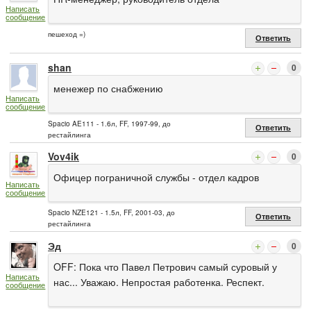
Написать
сообщение
пешеход =)
Ответить
shan
0
менежер по снабжению
Написать
сообщение
Spacio AE111 - 1.6л, FF, 1997-99, до
Ответить
рестайлинга
Vov4ik
0
Офицер пограничной службы - отдел кадров
Написать
сообщение
Spacio NZE121 - 1.5л, FF, 2001-03, до
Ответить
рестайлинга
Эд
0
OFF: Пока что Павел Петрович самый суровый у
Написать
нас... Уважаю. Непростая работенка. Респект.
сообщение