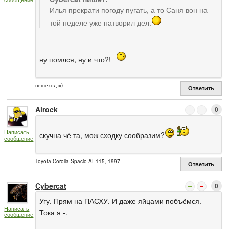
Илья прекрати погоду пугать, а то Саня вон на
той неделе уже натворил дел.
ну помлся, ну и что?!
пешеход =)
Ответить
Alrock
0
Написать
скучна чё та, мож сходку сообразим?
сообщение
Toyota Corolla Spacio AE115, 1997
Ответить
Cybercat
0
Угу. Прям на ПАСХУ. И даже яйцами побъёмся.
Написать
Тока я -.
сообщение