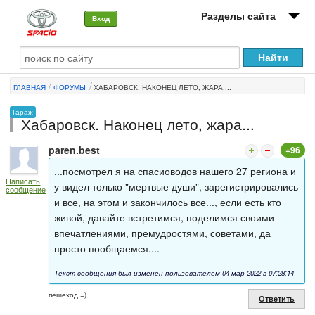
Разделы сайта
Вход
О машине
ГЛАВНАЯ
ФОРУМЫ
ХАБАРОВСК. НАКОНЕЦ ЛЕТО, ЖАРА....
Автоклуб
Гараж
Хабаровск. Наконец лето, жара...
Форумы
paren.best
+96
Сервисы и услуги
...посмотрел я на спасиоводов нашего 27 региона и
Написать
Новости
у видел только "мертвые души", зарегистрировались
сообщение
и все, на этом и закончилось все..., если есть кто
живой, давайте встретимся, поделимся своими
впечатлениями, премудростями, советами, да
просто пообщаемся....
Текст сообщения был изменен пользователем 04 мар 2022 в 07:28:14
пешеход =)
Ответить