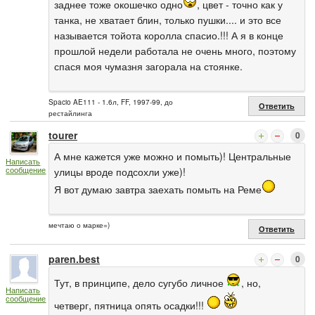
заднее тоже окошечко одно
, цвет - точно как у
танка, не хватает блин, только пушки.... и это все
называется тойота королла спасио.!!! А я в конце
прошлой недели работала не очень много, поэтому
спася моя чумазня загорала на стоянке.
Spacio AE111 - 1.6л, FF, 1997-99, до
Ответить
рестайлинга
tourer
0
А мне кажется уже можно и помыть)! Центральные
Написать
сообщение
улицы вроде подсохли уже)!
Я вот думаю завтра заехать помыть на Реме
мечтаю о марке=)
Ответить
paren.best
0
Тут, в принципе, дело сугубо личное
, но,
Написать
сообщение
четверг, пятница опять осадки!!!