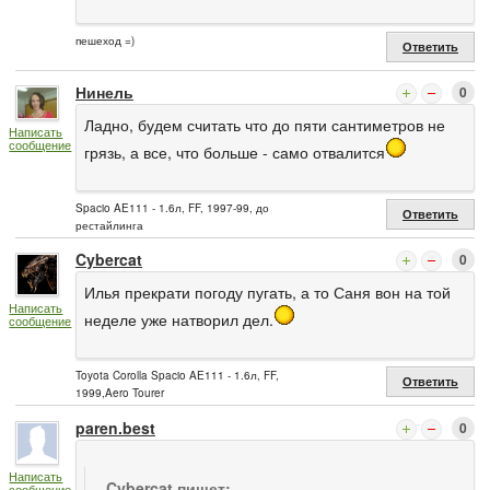
пешеход =)
Ответить
Нинель
0
Ладно, будем считать что до пяти сантиметров не
Написать
сообщение
грязь, а все, что больше - само отвалится
Spacio AE111 - 1.6л, FF, 1997-99, до
Ответить
рестайлинга
Cybercat
0
Илья прекрати погоду пугать, а то Саня вон на той
Написать
неделе уже натворил дел.
сообщение
Toyota Corolla Spacio AE111 - 1.6л, FF,
Ответить
1999,Aero Tourer
paren.best
0
Написать
Cybercat пишет:
сообщение