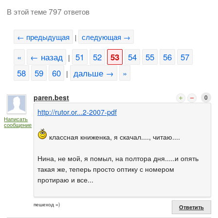
В этой теме 797 ответов
← предыдущая
следующая →
|
«
← назад
51
52
53
54
55
56
57
|
58
59
60
дальше →
»
|
paren.best
0
http://rutor.or...2-2007-pdf
Написать
сообщение
классная книженка, я скачал...., читаю....
Нина, не мой, я помыл, на полтора дня.....и опять
такая же, теперь просто оптику с номером
протираю и все...
пешеход =)
Ответить