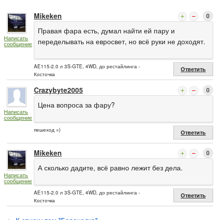
Mikeken
0
Правая фара есть, думал найти ей пару и
Написать
переделывать на евросвет, но всё руки не доходят.
сообщение
AE115-2.0 л 3S-GTE, 4WD, до рестайлинга -
Ответить
Косточка
Crazybyte2005
0
Цена вопроса за фару?
Написать
сообщение
пешеход =)
Ответить
Mikeken
0
А сколько дадите, всё равно лежит без дела.
Написать
сообщение
AE115-2.0 л 3S-GTE, 4WD, до рестайлинга -
Ответить
Косточка