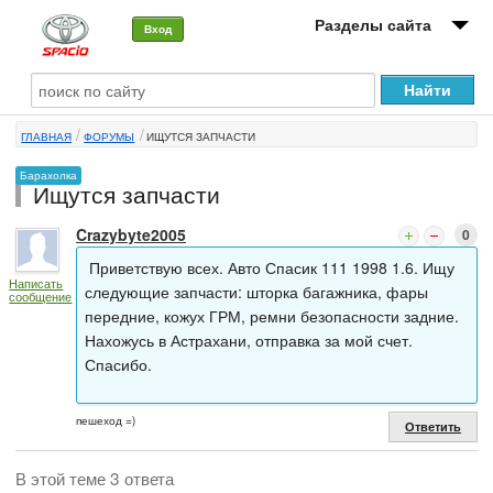
Разделы сайта
Вход
О машине
ГЛАВНАЯ
ФОРУМЫ
ИЩУТСЯ ЗАПЧАСТИ
Автоклуб
Барахолка
Ищутся запчасти
Форумы
Crazybyte2005
0
Сервисы и услуги
Приветствую всех. Авто Спасик 111 1998 1.6. Ищу
Написать
Новости
следующие запчасти: шторка багажника, фары
сообщение
передние, кожух ГРМ, ремни безопасности задние.
Нахожусь в Астрахани, отправка за мой счет.
Спасибо.
пешеход =)
Ответить
В этой теме 3 ответа