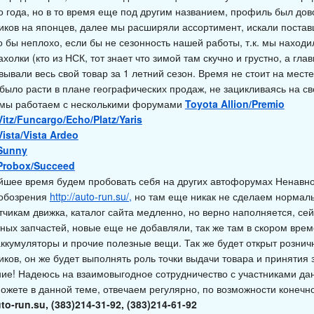
го года, но в то время еще под другим названием, профиль был дов
иков на японцев, далее мы расширяли ассортимент, искали поставщ
о бы неплохо, если бы не сезонность нашей работы, т.к. мы находи
холки (кто из НСК, тот знает что зимой там скучно и грустно, а гла
ывали весь свой товар за 1 летний сезон. Время не стоит на мест
было расти в плане географических продаж, не зацикливаясь на с
мы работаем с несколькими форумами
Toyota Allion/Premio
itz/Funcargo/Echo/Platz/Yaris
ista/Vista Ardeo
Sunny
Probox/Succeed
йшее время будем пробовать себя на других автофорумах Ненавно
обозрения
http://auto-run.su/,
но там еще никак не сделаем нормаль
тчикам движка, каталог сайта медленно, но верно наполняется, сей
тных запчастей, новые еще не добавляли, так же там в скором вре
аккумуляторы и прочие полезные вещи. Так же будет открыт розни
иков, он же будет выполнять роль точки выдачи товара и принятия 
ие! Надеюсь на взаимовыгодное сотрудничество с участниками да
можете в данной теме, отвечаем регулярно, по возможности конечн
to-run.su
, (383)214-31-92, (383)214-61-92