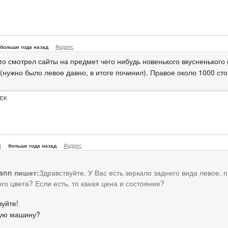
#адрес
больше года назад
что смотрел сайты на предмет чего нибудь новенького вкусненького
(нужно было левое давно, в итоге починил). Правое около 1000 стоит
PEK
n
#адрес
больше года назад
tann пишет:
Здравствуйте. У Вас есть зеркало заднего вида левое, 
го цвета? Если есть, то какая цена и состояние?
вуйте!
кую машину?