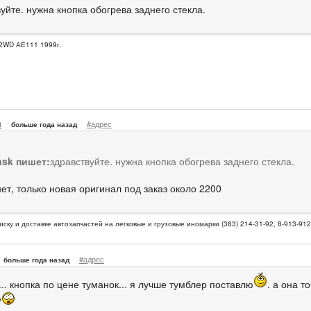
уйте. нужна кнопка обогрева заднего стекла.
2WD АЕ111 1999г.
n
#адрес
больше года назад
sk пишет:
здравствуйте. нужна кнопка обогрева заднего стекла.
ет, только новая оригинал под заказ около 2200
иску и доставке автозапчастей на легковые и грузовые иномарки (383) 214-31-92, 8-913-91
#адрес
больше года назад
.. кнопка по цене туманок... я лучше тумблер поставлю
. а она 
?