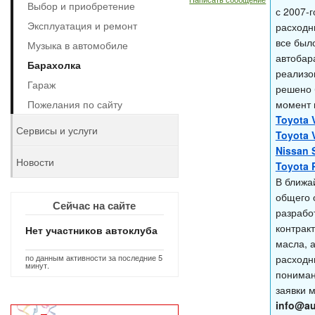
Выбор и приобретение
с 2007-
Эксплуатация и ремонт
расходн
все был
Музыка в автомобиле
автобара
Барахолка
реализов
Гараж
решено 
Пожелания по сайту
момент 
Toyota V
Сервисы и услуги
Toyota V
Nissan 
Новости
Toyota 
В ближа
общего 
Сейчас на сайте
разрабо
контрак
Нет участников автоклуба
масла, 
по данным активности за последние 5
расходн
минут.
пониман
заявки 
info@au