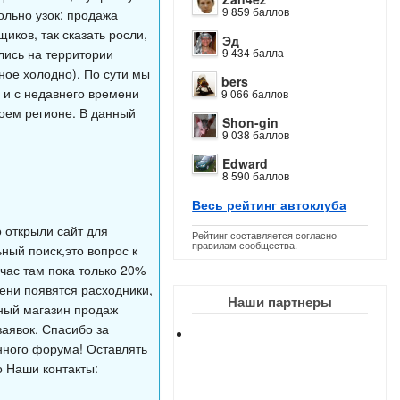
9 859 баллов
ольно узок: продажа
иков, так сказать росли,
Эд
лись на территории
9 434 балла
вное холодно). По сути мы
bers
е и с недавнего времени
9 066 баллов
воем регионе. В данный
Shon-gin
9 038 баллов
Edward
8 590 баллов
Весь рейтинг автоклуба
 открыли сайт для
Рейтинг составляется согласно
правилам сообщества.
ный поиск,это вопрос к
час там пока только 20%
мени появятся расходники,
Наши партнеры
чный магазин продаж
заявок. Спасибо за
нного форума! Оставлять
о Наши контакты: