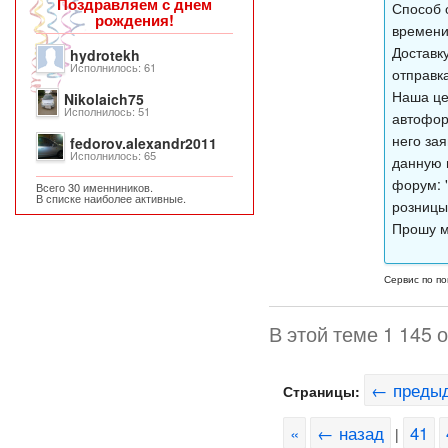
Поздравляем с днем
Способ 
рождения!
времени
Доставк
hydrotekh
Исполнилось: 61
отправк
Наша це
Nikolaich75
Исполнилось: 51
автофор
него за
fedorov.alexandr2011
Исполнилось: 65
данную 
форум: "
Всего 30 именниников.
В списке наиболее активные.
розницы
Прошу м
Сервис по по
В этой теме 1 145 
← преды
Страницы:
«
← назад
41
|