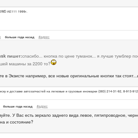
2WD АЕ111 1999г.
n
#адрес
больше года назад
sk пишет:
спасибо... кнопка по цене туманок... я лучше тумблер п
ашей машины за 2200 то?
те в Экзисте например, все новые оригинальные кнопки так стоят..
иску и доставке автозапчастей на легковые и грузовые иномарки (383) 214-31-92, 8-913-91
#адрес
больше года назад
уйте. У Вас есть зеркало заднего вида левое, пятипроводное, черно
ена и состояние?