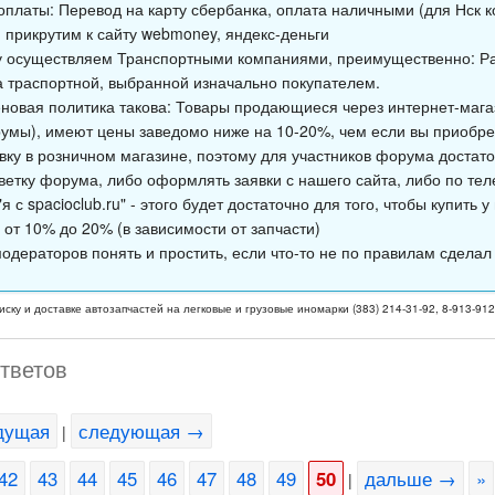
оплаты: Перевод на карту сбербанка, оплата наличными (для Нск к
 прикрутим к сайту webmoney, яндекс-деньги
у осуществляем Транспортными компаниями, преимущественно: Ра
а траспортной, выбранной изначально покупателем.
новая политика такова: Товары продающиеся через интернет-магаз
умы), имеют цены заведомо ниже на 10-20%, чем если вы приобре
явку в розничном магазине, поэтому для участников форума достато
ветку форума, либо оформлять заявки с нашего сайта, либо по тел
я с spacioclub.ru" - этого будет достаточно для того, чтобы купить 
 от 10% до 20% (в зависимости от запчасти)
одераторов понять и простить, если что-то не по правилам сделал
иску и доставке автозапчастей на легковые и грузовые иномарки (383) 214-31-92, 8-913-91
ответов
дущая
следующая →
|
42
43
44
45
46
47
48
49
50
дальше →
»
|