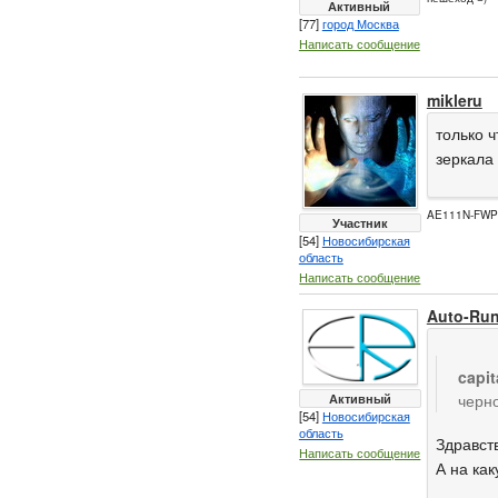
Активный
[77]
город Москва
Написать сообщение
mikleru
только 
зеркала 
AE111N-FW
Участник
[54]
Новосибирская
область
Написать сообщение
Auto-Ru
capi
Активный
черно
[54]
Новосибирская
область
Здравст
Написать сообщение
А на ка