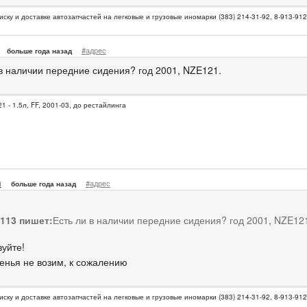
иску и доставке автозапчастей на легковые и грузовые иномарки (383) 214-31-92, 8-913-91
#адрес
больше года назад
 в наличии передние сидения? год 2001, NZE121.
1 - 1.5л, FF, 2001-03, до рестайлинга
n
#адрес
больше года назад
s113 пишет:
Есть ли в наличии передние сидения? год 2001, NZE12
вуйте!
денья не возим, к сожалению
иску и доставке автозапчастей на легковые и грузовые иномарки (383) 214-31-92, 8-913-91