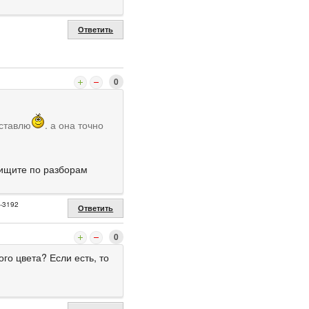
Ответить
0
оставлю
. а она точно
.ищите по разборам
2-3192
Ответить
0
го цвета? Если есть, то