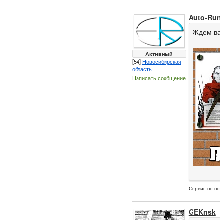
Auto-Ru
Ждем ва
Активный
[54]
Новосибирская
область
Написать сообщение
Сервис по по
GEKnsk