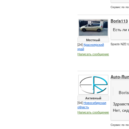
Сервис по по
Boris113
Есть ли
Местный
[24]
Красноярский
Spacio NZE12
край
Написать сообщение
Auto-Ru
Bori
Активный
[54]
Новосибирская
Здравст
область
Нет, си
Написать сообщение
Сервис по по