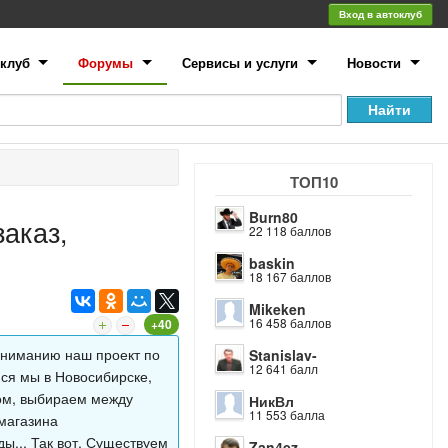
Вход в автоклуб
клуб
Форумы
Сервисы и услуги
Новости
ТОП10
Burn80
заказ,
22 118 баллов
baskin
18 167 баллов
Mikeken
16 458 баллов
+40
вниманию наш проект по
Stanislav-
12 641 балл
ся мы в Новосибирске,
сом, выбираем между
НикВл
11 553 балла
-магазина
ы... Так вот, Существуем
Zan4ez