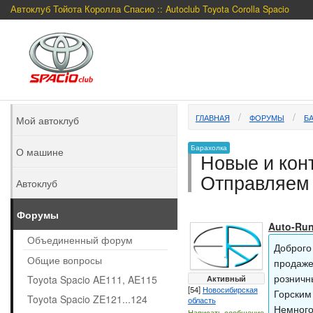
Автоклуб Тойота Королла Спасио :: Autoclub Toyota Corolla Spacio
ГЛАВНАЯ
ФОРУМЫ
Б
Мой автоклуб
Барахолка
О машине
Новые и конт
Отправляем 
Автоклуб
Форумы
Auto-Ru
Объединенный форум
Доброго
Общие вопросы
продаже
розничн
Toyota Spacio AE111, AE115
Активный
[54]
Новосибирская
Горским
Toyota Spacio ZE121...124
область
Немного
Написать сообщение