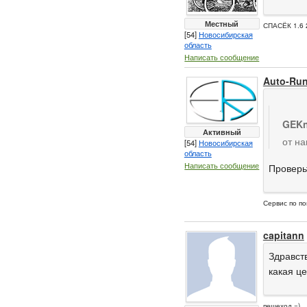
Местный
СПАСЁК 1.6 
[54]
Новосибирская
область
Написать сообщение
Auto-Ru
GEKn
Активный
от н
[54]
Новосибирская
область
Написать сообщение
Проверь
Сервис по по
capitann
Здравств
какая ц
пешеход =)