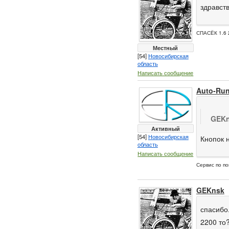
здравств
СПАСЁК 1.6 
Местный
[54]
Новосибирская
область
Написать сообщение
Auto-Ru
GEKn
Активный
[54]
Новосибирская
Кнопок н
область
Написать сообщение
Сервис по по
GEKnsk
спасибо.
2200 то