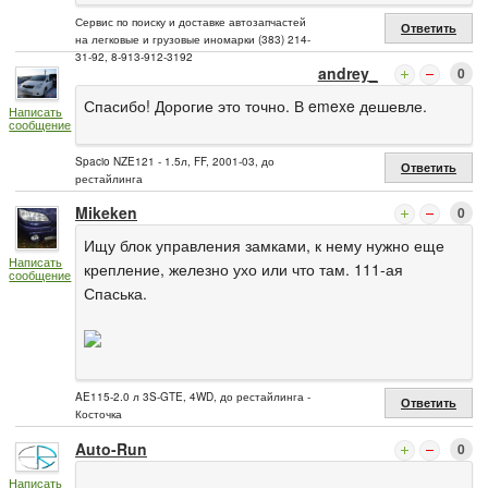
Сервис по поиску и доставке автозапчастей
Ответить
на легковые и грузовые иномарки (383) 214-
31-92, 8-913-912-3192
andrey_
0
Спасибо! Дорогие это точно. В emexe дешевле.
Написать
сообщение
Spacio NZE121 - 1.5л, FF, 2001-03, до
Ответить
рестайлинга
Mikeken
0
Ищу блок управления замками, к нему нужно еще
Написать
крепление, железно ухо или что там. 111-ая
сообщение
Спаська.
AE115-2.0 л 3S-GTE, 4WD, до рестайлинга -
Ответить
Косточка
Auto-Run
0
Написать