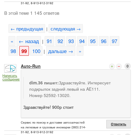
31-92, 8-913-912-3192
В этой теме 1 145 ответов
← предыдущая
следующая →
|
«
← назад
91
92
93
94
95
96
97
|
98
99
100
дальше →
»
|
Auto-Run
0
Написать
сообщение
dim.36 пишет:
Здравствуйте. Интересует
подкрылок задний левый на AE111.
Номер 52592-13020.
Здравствуйте! 900р стоит
Сервис по поиску и доставке автозапчастей
Ответить
на легковые и грузовые иномарки (383) 214-
31-92, 8-913-912-3192