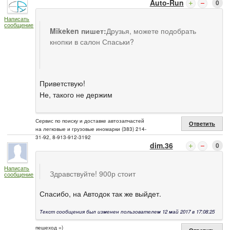
Auto-Run
0
Написать
сообщение
Mikeken пишет:
Друзья, можете подобрать
кнопки в салон Спаськи?
Приветствую!
Не, такого не держим
Сервис по поиску и доставке автозапчастей
Ответить
на легковые и грузовые иномарки (383) 214-
31-92, 8-913-912-3192
dim.36
0
Написать
Здравствуйте! 900р стоит
сообщение
Спасибо, на Автодок так же выйдет.
Текст сообщения был изменен пользователем 12 май 2017 в 17:08:25
пешеход =)