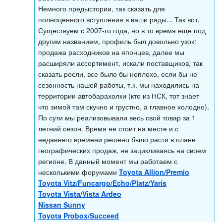
Немного предыстории, так сказать для
полноценного вступления в ваши ряды... Так вот,
Существуем с 2007-го года, но в то время еще под
другим названием, профиль был довольно узок:
продажа расходников на японцев, далее мы
расширяли ассортимент, искали поставщиков, так
сказать росли, все было бы неплохо, если бы не
сезонность нашей работы, т.к. мы находились на
территории автобарахолки (кто из НСК, тот знает
что зимой там скучно и грустно, а главное холодно).
По сути мы реализовывали весь свой товар за 1
летний сезон. Время не стоит на месте и с
недавнего времени решено было расти в плане
географических продаж, не зацикливаясь на своем
регионе. В данный момент мы работаем с
несколькими форумами
Toyota Allion/Premio
Toyota Vitz/Funcargo/Echo/Platz/Yaris
Toyota Vista/Vista Ardeo
Nissan Sunny
Toyota Probox/Succeed