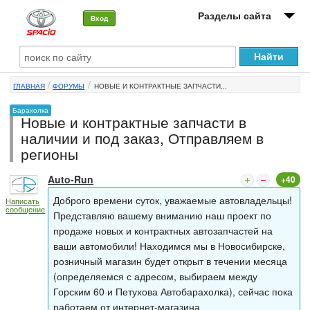
Разделы сайта
Вход
О машине
ГЛАВНАЯ
ФОРУМЫ
НОВЫЕ И КОНТРАКТНЫЕ ЗАПЧАСТИ...
Автоклуб
Барахолка
Новые и контрактные запчасти в
Форумы
наличии и под заказ, Отправляем в
регионы
Сервисы и услуги
Auto-Run
+40
Новости
Доброго времени суток, уважаемые автовладельцы!
Написать
сообщение
Представляю вашему вниманию наш проект по
продаже новых и контрактных автозапчастей на
ваши автомобили! Находимся мы в Новосибирске,
розничный магазин будет открыт в течении месяца
(определяемся с адресом, выбираем между
Горским 60 и Петухова Автобарахолка), сейчас пока
работаем от интернет-магазина