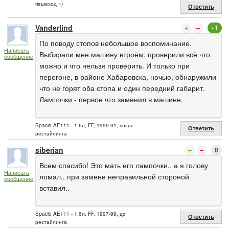
пешеход =)
Ответить
Vanderlind
+1
По поводу стопов небольшое воспоминание.
Написать
Выбирали мне машину втроём, проверили всё что
сообщение
можно и что нельзя проверить. И только при
перегоне, в районе Хабаровска, ночью, обнаружили
что не горят оба стопа и один передний габарит.
Лампочки - первое что заменил в машине.
Spacio AE111 - 1.6л, FF, 1999-01, после
Ответить
рестайлинга
siberian
0
Всем спасибо! Это мать его лампочки.. а я голову
Написать
ломал.. при замене неправильной стороной
сообщение
вставил..
Spacio AE111 - 1.6л, FF, 1997-99, до
Ответить
рестайлинга