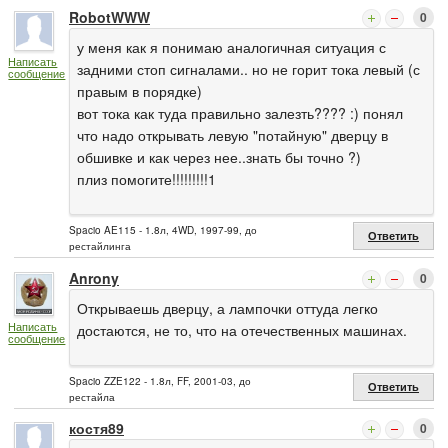
RobotWWW
0
у меня как я понимаю аналогичная ситуация с
Написать
задними стоп сигналами.. но не горит тока левый (с
сообщение
правым в порядке)
вот тока как туда правильно залезть???? :) понял
что надо открывать левую "потайную" дверцу в
обшивке и как через нее..знать бы точно ?)
плиз помогите!!!!!!!!!1
Spacio AE115 - 1.8л, 4WD, 1997-99, до
Ответить
рестайлинга
Anrony
0
Открываешь дверцу, а лампочки оттуда легко
Написать
достаются, не то, что на отечественных машинах.
сообщение
Spacio ZZE122 - 1.8л, FF, 2001-03, до
Ответить
рестайла
костя89
0