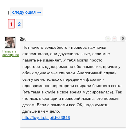
следующая →
|
1
2
Эд
0
Нет ничего волшебного - проверь лампочки
Написать
стопсигналов, они двухспиральные, если мне
сообщение
память не изменяет. У тебя могли просто
перегореть одновременно обе лампочки, причем у
обеих одинаковые спирали. Аналогичный случай
был у меня, только с передними фарами -
одновременно перегорели спирали ближнего света
(эта тема в клубе в свое время муссировалась). Так
что лезь в фонари и проверяй лампы, это первым
делом. Если с лампами все ОК, надо думать
дальше в чем дело.
http://toyota.j...piid=23846