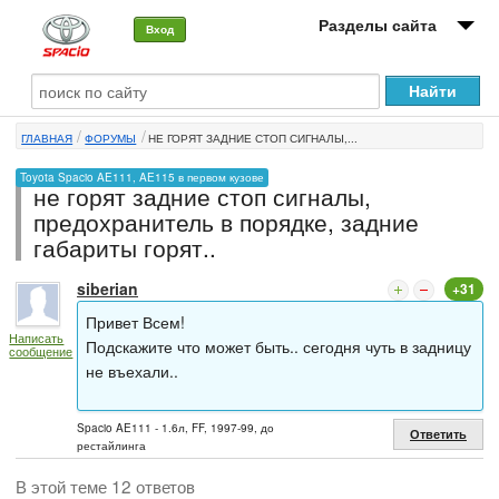
Разделы сайта
Вход
О машине
ГЛАВНАЯ
ФОРУМЫ
НЕ ГОРЯТ ЗАДНИЕ СТОП СИГНАЛЫ,...
Автоклуб
Toyota Spacio AE111, AE115 в первом кузове
не горят задние стоп сигналы,
Форумы
предохранитель в порядке, задние
габариты горят..
Сервисы и услуги
siberian
+31
Новости
Привет Всем!
Написать
Подскажите что может быть.. сегодня чуть в задницу
сообщение
не въехали..
Spacio AE111 - 1.6л, FF, 1997-99, до
Ответить
рестайлинга
В этой теме 12 ответов