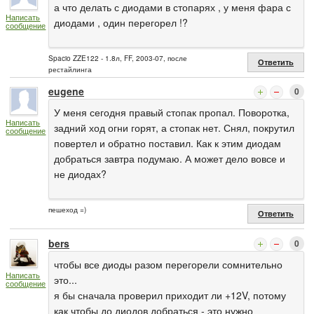
а что делать с диодами в стопарях , у меня фара с
Написать
диодами , один перегорел !?
сообщение
Spacio ZZE122 - 1.8л, FF, 2003-07, после
Ответить
рестайлинга
eugene
0
У меня сегодня правый стопак пропал. Поворотка,
Написать
задний ход огни горят, а стопак нет. Снял, покрутил
сообщение
повертел и обратно поставил. Как к этим диодам
добраться завтра подумаю. А может дело вовсе и
не диодах?
пешеход =)
Ответить
bers
0
чтобы все диоды разом перегорели сомнительно
Написать
это...
сообщение
я бы сначала проверил приходит ли +12V, потому
как чтобы до диодов добраться - это нужно