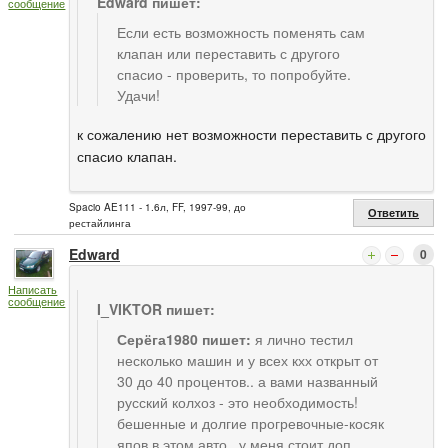
Edward пишет:
сообщение
Если есть возможность поменять сам
клапан или переставить с другого
спасио - проверить, то попробуйте.
Удачи!
к сожалению нет возможности переставить с другого
спасио клапан.
Spacio AE111 - 1.6л, FF, 1997-99, до
Ответить
рестайлинга
Edward
0
Написать
сообщение
I_VIKTOR пишет:
Серёга1980 пишет:
я лично тестил
несколько машин и у всех кхх открыт от
30 до 40 процентов.. а вами названный
русский колхоз - это необходимость!
бешенные и долгие прогревочные-косяк
япов в этом авто.. у меня стоит доп