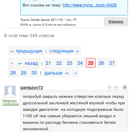
Вот ссылка на тему:
http://www.myra...topic=5428
Toyota Corolla Spacio AE111N - 1.6л, FF,
Ответить
2000г.в, салон 2+3,после рестайлинга
В этой теме 349 ответов
← предыдущая
следующая →
|
«
← назад
21
22
23
24
25
26
27
|
28
29
30
дальше →
»
|
gamazov73
0
попробуй закрыть нижнее отверстие клапана перед
Написать
дроссельной заслонкой жестяной втулкой чтобы при
сообщение
заводке двигателя на холодную подогревные были
1100 об тем самым убирается лишний воздух и
машина по расходу бензина становиться белее
экономичной.