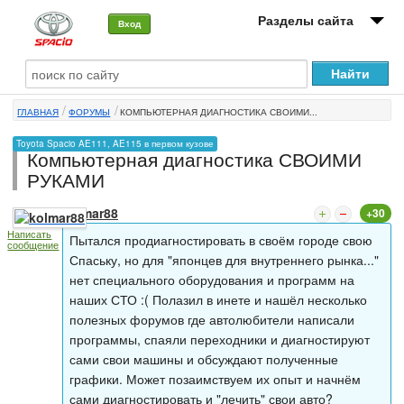
Разделы сайта
Вход
О машине
ГЛАВНАЯ
ФОРУМЫ
КОМПЬЮТЕРНАЯ ДИАГНОСТИКА СВОИМИ...
Автоклуб
Toyota Spacio AE111, AE115 в первом кузове
Компьютерная диагностика СВОИМИ
Форумы
РУКАМИ
Сервисы и услуги
kolmar88
+30
Написать
Новости
Пытался продиагностировать в своём городе свою
сообщение
Спаську, но для "японцев для внутреннего рынка..."
нет специального оборудования и программ на
наших СТО :( Полазил в инете и нашёл несколько
полезных форумов где автолюбители написали
программы, спаяли переходники и диагностируют
сами свои машины и обсуждают полученные
графики. Может позаимствуем их опыт и начнём
сами диагностировать и "лечить" свои авто?