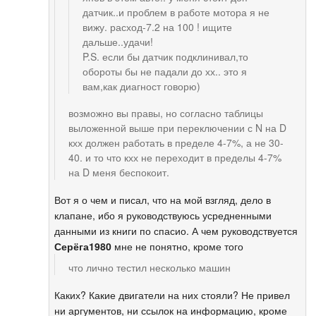
датчик..и проблем в работе мотора я не
вижу. расход-7.2 на 100 ! ищите
дальше..удачи!
P.S. если бы датчик подклинивал,то
обороты бы не падали до хх.. это я
вам,как диагност говорю)
возможно вы правы, но согласно таблицы
выложенной выше при переключении с N на D
кхх должен работать в пределе 4-7%, а не 30-
40. и то что кхх не переходит в пределы 4-7%
на D меня беспокоит.
Вот я о чем и писал, что на мой взгляд, дело в
клапане, ибо я руководствуюсь усредненными
данными из книги по спасио. А чем руководствуется
Серёга1980
мне не понятно, кроме того
что лично тестил несколько машин
Каких? Какие двигатели на них стояли? Не привел
ни аргументов, ни ссылок на информацию, кроме