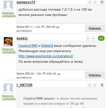
gamazov73
0
добиться расхода топлива 7,2-7,5 л на 100 км
Написать
вполне реально сам пробовал
сообщение
Spacio AE111 - 1.6л, FF, 1997-99, до
Ответить
рестайлинга
baskin
+1
Серёга1980
и
Edward
ваши сообщения удалены.
Написать
Рекомендую еще раз перечитать
сообщение
http://www.spacioclub.ru/club/about/
По всем вопросам обращайтесь в личку.
Spacio ZZE122 - 1.8л, FF, 2001-03, до
Ответить
рестайлинга
I_VIKTOR
0
Написать
Серёга1980 пишет:
я лично тестил несколько
сообщение
машин и у всех кхх открыт от 30 до 40