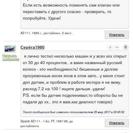
Если есть возможность поменять сам клапан или
переставить с другого спасио - проверить, то
попробуйте. Удачи!
AE111, 1999 г., рестайлинг, 5 мест.
Ответить
Серёга1980
0
я лично тестил несколько машин и у всех кхх открыт
Написать
сообщение
от 30 до 40 процентов.. а вами названный русский
колхоз - это необходимость! бешенные и долгие
прогревочные-косяк япов в этом авто.. у меня стоит
доп датчик..и проблем в работе мотора я не вижу.
расход-7.2 на 100 ! ищите дальше..удачи!
P.S. если бы датчик подклинивал,то обороты бы не
падали до хх.. это я вам,как диагност говорю)
Текст сообщения был изменен пользователем 25 мар 2017 в 20:45:32
Spacio AE111 - 1.6л, FF, 1997-99, до
Ответить
рестайлинга