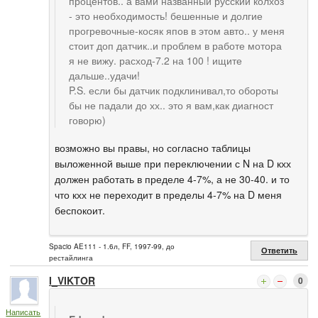
процентов.. а вами названный русский колхоз
- это необходимость! бешенные и долгие
прогревочные-косяк япов в этом авто.. у меня
стоит доп датчик..и проблем в работе мотора
я не вижу. расход-7.2 на 100 ! ищите
дальше..удачи!
P.S. если бы датчик подклинивал,то обороты
бы не падали до хх.. это я вам,как диагност
говорю)
возможно вы правы, но согласно таблицы
выложенной выше при переключении с N на D кхх
должен работать в пределе 4-7%, а не 30-40. и то
что кхх не переходит в пределы 4-7% на D меня
беспокоит.
Spacio AE111 - 1.6л, FF, 1997-99, до
Ответить
рестайлинга
I_VIKTOR
0
Написать