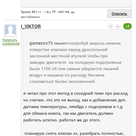
Spacio AE111 - 1.6л, FF, 1997-99, до
Ответить
рестайлинга
I_VIKTOR
+1
Написать
gamazov73 пишет:
попробуй закрыть нижнее
сообщение
отверстие клапана перед дроссельной
заслонкой жестяной втулкой чтобы при
заводке двигателя на холодную подогревные
были 1100 об тем самым убирается лишний
воздух и машина по расходу бензина
становиться белее экономичной.
я читал про этот метод в соседней теме про расход,
но считаю, что это не выход, как и добавление доп.
датчика температуры, лямбда с подогревом и т.д
для обмана компа, так как двигатель должен
работать штатно. работал же до этого.
планирую снять клапан хх, разобрать полностью,