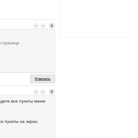
0
й странице
Ответить
0
идите все пункты меню
е пункты на экран,