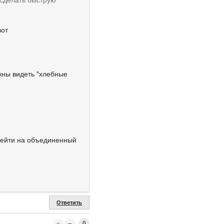
вот
жны видеть "хлебные
ерейти на объединенный
Ответить
0