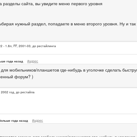
а разделы сайта, вы увидите меню первого уровня
ыбирая нужный раздел, попадаете в меню второго уровня. Ну и так 
2 - 1.8л, FF, 2001-03, до рестайлинга
#адрес
ьше года назад
 для мобильников/планшетов где-нибудь в уголочке сделать быстру
енный форум? )
, 2002 год, до рестайла
#адрес
больше года назад
 пишет:
а можно для мобильников/планшетов где-нибудь в уголочке