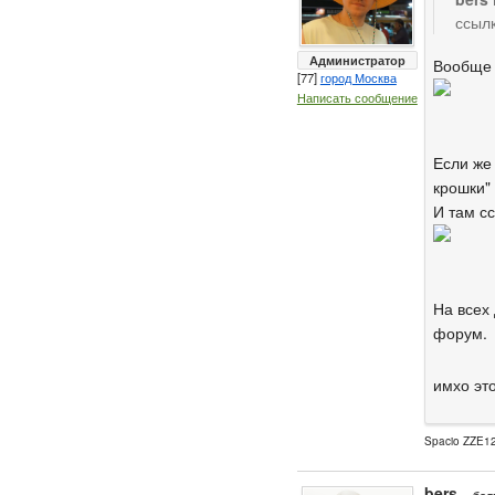
ссыл
Администратор
Вообще 
[77]
город Москва
Написать сообщение
Если же
крошки"
И там с
На всех
форум.
имхо эт
Spacio ZZE12
bers