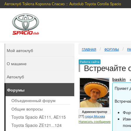
Автоклуб Тойота Королла Спасио :: Autoclub Toyota Corolla Spacio
ГЛАВНАЯ
ФОРУМЫ
Р
Мой автоклуб
Работа сайта
О машине
Встречайте 
Автоклуб
baskin
Привет 
Форумы
Объединенный форум
Встреча
Общие вопросы
Администратор
Фор
[77]
город Москва
Toyota Spacio AE111, AE115
Изм
Написать сообщение
Toyota Spacio ZE121...124
пон