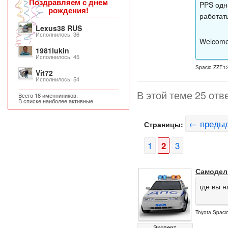
Поздравляем с днем
PPS одн
рождения!
работат
Lexus38 RUS
Исполнилось: 36
Welcome
1981lukin
Исполнилось: 45
Spacio ZZE12
Vit72
Исполнилось: 54
В этой теме 25 отв
Всего 18 именниников.
В списке наиболее активные.
← преды
Страницы:
1
2
3
Самодел
где вы н
Toyota Spaci
Эксперт