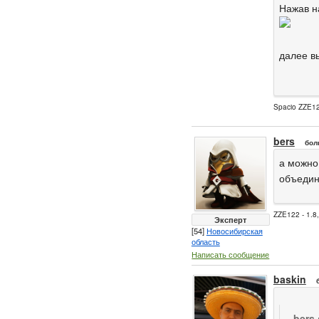
Нажав н
далее в
Spacio ZZE12
bers
бол
а можно
объедин
ZZE122 - 1.8
Эксперт
[54]
Новосибирская
область
Написать сообщение
baskin
bers