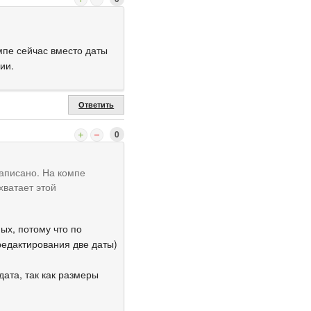
мпе сейчас вместо даты
ции.
Ответить
0
написано. На компе
хватает этой
ых, потому что по
редактирования две даты)
ата, так как размеры