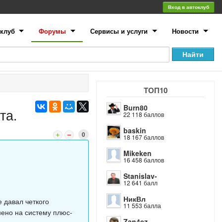
Вход в автоклуб
клуб
Форумы
Сервисы и услуги
Новости
ТОП10
Burn80
та.
22 118 баллов
baskin
0
18 167 баллов
Mikeken
16 458 баллов
Stanislav-
12 641 балл
НикВл
 давал четкого
11 553 балла
нено на систему плюс-
Zan4ez