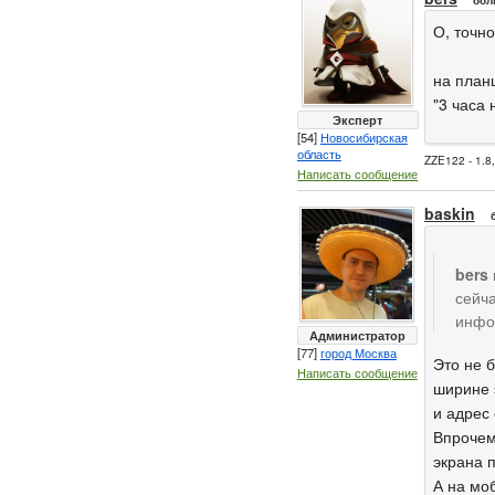
бол
О, точно
на план
"3 часа 
Эксперт
[54]
Новосибирская
область
ZZE122 - 1.8
Написать сообщение
baskin
bers
сейча
инфо
Администратор
[77]
город Москва
Это не 
Написать сообщение
ширине 
и адрес
Впрочем
экрана 
А на мо