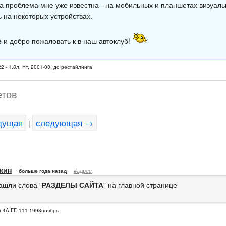
а проблема мне уже известна - на мобильных и планшетах визуаль
ь на некоторых устройствах.
 и добро пожаловать к в наш автоклуб!
2 - 1.8л, FF, 2001-03, до рестайлинга
етов
дущая
следующая →
|
кин
#адрес
больше года назад
ашли слова "
РАЗДЕЛЫ САЙТА
" на главной странице
o 4A-FE 111 1998ноябрь