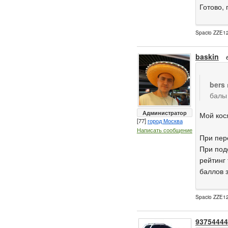
Готово,
Spacio ZZE12
baskin
bers
балы 
Администратор
Мой кос
[77]
город Москва
Написать сообщение
При пере
При подс
рейтинг 
баллов 
Spacio ZZE12
93754444