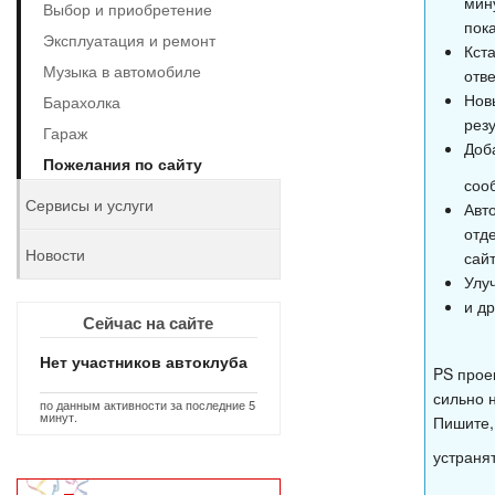
мин
Выбор и приобретение
пока
Эксплуатация и ремонт
Кст
Музыка в автомобиле
отве
Нов
Барахолка
рез
Гараж
Доб
Пожелания по сайту
соо
Сервисы и услуги
Авт
отд
Новости
сайт
Улу
и д
Сейчас на сайте
Нет участников автоклуба
PS прое
сильно 
по данным активности за последние 5
минут.
Пишите,
устраня