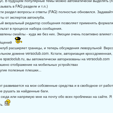
ус. В будущем популярные темы можно автоматически выделять (п
зывать в FAQ разделе и т.п.)
ати раздел вопросы и ответы (FAQ) полностью обновился. Задавайт
ты от экспертов автоклуба.
ый визуальный редактор сообщения позволяет применять формати
ультат в процессе набора сообщения.
авлены смайлы - куда же без них. Эмоции очень позитивно влияют
бщений
оклуб расширяет границы, и теперь обсуждения леворульной Версо
ельном домене versoclub.com. Кстати, авторизация кроссдоменная
е spacioclub.ru, вы автоматически авторизованы на versoclub.com
чшено отображение на мобильных устройствах
ругие полезные плюшки...
кт развивается на мои собсвенные средства и в свободное от рабо
не рушать за найденные баги.
 сюда или напрямую мне на почту обо всех проблемах на сайте. Я
ть.