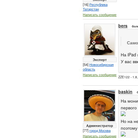
[16]
Республика
Татарстан
Написать сообщение
bers
бол
Само
На iPad
Эксперт
У вас в
[54]
Новосибирская
область
Написать сообщение
ZZE122 - 1.8
baskin
На мони
первого 
Но на н
Администратор
поэтому
[77]
город Москва
Написать сообщение