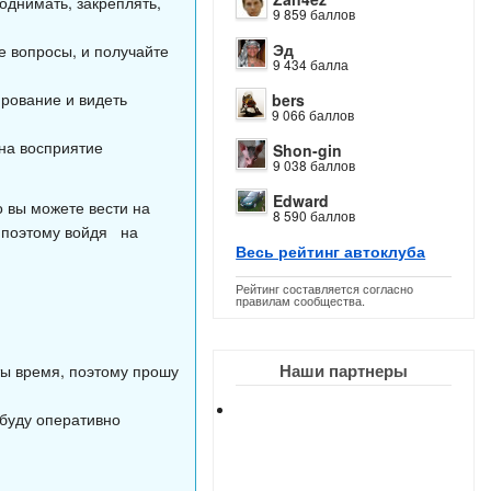
однимать, закреплять,
9 859 баллов
Эд
е вопросы, и получайте
9 434 балла
рование и видеть
bers
9 066 баллов
 на восприятие
Shon-gin
9 038 баллов
Edward
 вы можете вести на
8 590 баллов
, поэтому войдя на
Весь рейтинг автоклуба
Рейтинг составляется согласно
правилам сообщества.
Наши партнеры
ты время, поэтому прошу
 буду оперативно