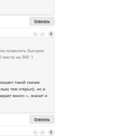
Ответить
0
али позволять быстрее
0 места на 360 :)
изошел такой скачек.
лько тем открыл), но и
ирает много +, значит и
Ответить
0