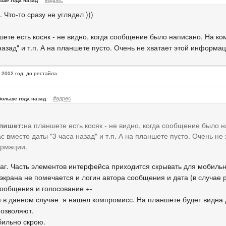
ьше года назад
. Что-то сразу не углядел )))
шете есть косяк - не видно, когда сообщение было написано. На ко
назад" и т.п. А на планшете пусто. Очень не хватает этой информа
, 2002 год, до рестайла
#адрес
больше года назад
 пишет:
на планшете есть косяк - не видно, когда сообщение было 
с вместо даты "3 часа назад" и т.п. А на планшете пусто. Очень не 
рмации.
баг. Часть элементов интерфейса приходится скрывать для мобильн
экрана не помечается и логин автора сообщения и дата (в случае 
 ообщения и голосование +-
 в данном случае я нашел компромисс. На планшете будет видна д
позволяют.
бильно скрою.