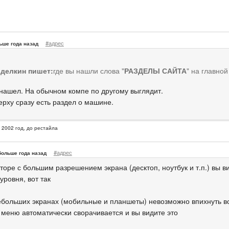
#адрес
ьше года назад
делкин пишет:
где вы нашли слова "
РАЗДЕЛЫ САЙТА
" на главно
 нашел. На обычном компе по другому выглядит.
верху сразу есть раздел о машине.
, 2002 год, до рестайла
#адрес
больше года назад
торе с большим разрешением экрана (десктоп, ноутбук и т.п.) вы в
уровня, вот так
ебольших экранах (мобильные и планшеты) невозможно впихнуть вс
 меню автоматически сворачивается и вы видите это