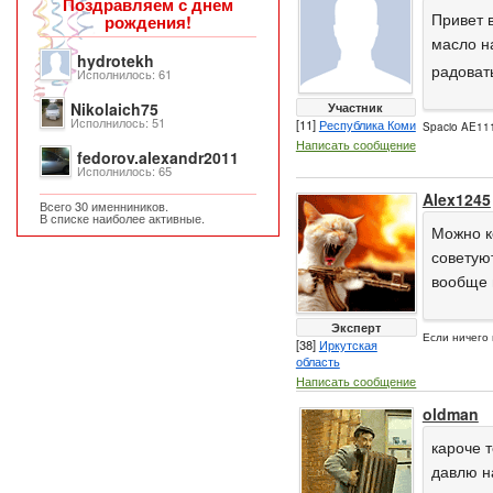
Поздравляем с днем
Привет 
рождения!
масло на
hydrotekh
радоват
Исполнилось: 61
Участник
Nikolaich75
Исполнилось: 51
[11]
Республика Коми
Spacio AE111
Написать сообщение
fedorov.alexandr2011
Исполнилось: 65
Alex1245
Всего 30 именниников.
В списке наиболее активные.
Можно к
советуют
вообще 
Эксперт
Если ничег
[38]
Иркутская
область
Написать сообщение
oldman
кароче 
давлю на