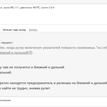
.в., кузов AE-111, двигатель 4A-FE, салон 2-3-0
#адрес
больше года назад
a пишет:
ём, когда ручку включения указателей поворота нажимаешь "на себ
ближний и дальний[/I]
).
у там не получится и ближний и дальний
дальний.
кретно находится предохранитель и релюшка на ближний и дальний
 найти не трудно, книжка рулит
огремушка