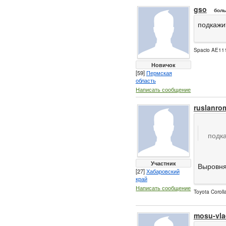
gso
боль
подкажит
Spacio AE111
Новичок
[59]
Пермская
область
Написать сообщение
ruslanro
подка
Участник
Выровня
[27]
Хабаровский
край
Написать сообщение
Toyota Coroll
mosu-vla