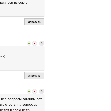
ержуться высокие
Ответить
0
оит)
Ответить
0
у все вопросы загоним вот
ать ответы на вопросы.
ется в свою ветку.