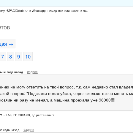
уппу "SPACIOclub.ru" в Whatsapp. Номер мне или baskin в ЛС.
етов
щая →
7
8
9
10
#адрес
ьше года назад
нию не могу ответить на твой вопрос, т.к. сам недавно стал владел
такой вопрос: "Подскажи пожалуйста, через сколько тысяч менять м
хозяин ни разу не менял, а машина проехала уже 98000!!!!
1 - 1.5л, FF, 2001-03, до рестайлинга
#адрес
е года назад