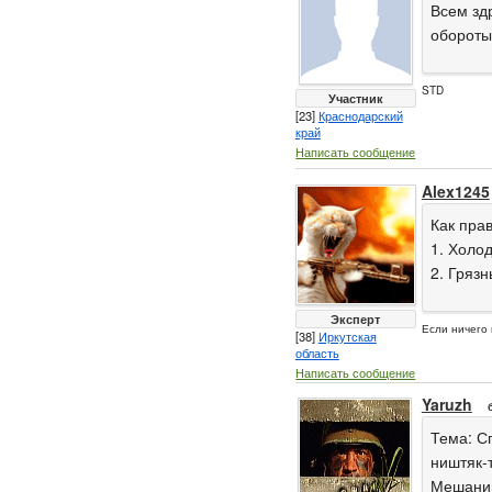
Всем здр
обороты
STD
Участник
[23]
Краснодарский
край
Написать сообщение
Alex1245
Как прав
1. Холод
2. Гряз
Эксперт
Если ничег
[38]
Иркутская
область
Написать сообщение
Yaruzh
Тема: Сп
ништяк-
Мешанин