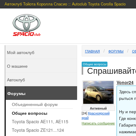
Автоклуб Тойота Королла Спасио :: Autoclub Toyota Corolla Spacio
ГЛАВНАЯ
ФОРУМЫ
О
Мой автоклуб
Общие вопросы
О машине
Спрашивайте
Автоклуб
Vonor24
Здесь с
Форумы
рыться 
Объединенный форум
Активный
Ну и пе
Общие вопросы
[24]
Красноярский
край
Где кон
Toyota Spacio AE111, AE115
Написать сообщение
Габариты
Toyota Spacio ZE121...124
нажимаеш