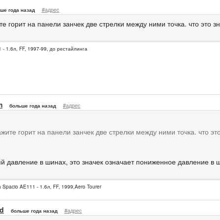
#адрес
ше года назад
е горит на панели занчек две стрелки между ними точка. что это з
 - 1.6л, FF, 1997-99, до рестайлинга
m
#адрес
больше года назад
жите горит на панели занчек две стрелки между ними точка. что эт
й давление в шинах, это значек означает пониженное давление в 
a Spacio AE111 - 1.6л, FF, 1999,Aero Tourer
d
#адрес
больше года назад