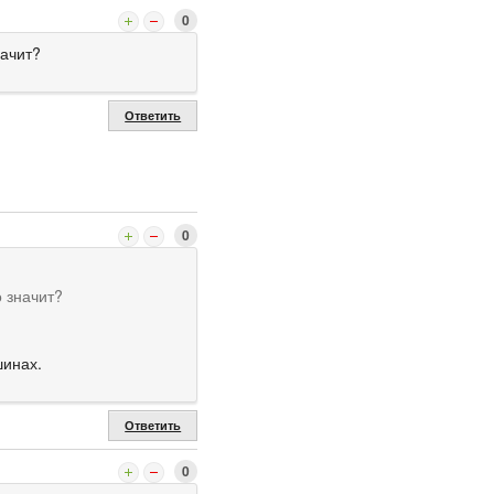
0
начит?
Ответить
0
о значит?
шинах.
Ответить
0