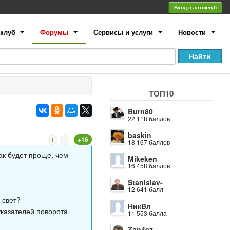
Вход в автоклуб
клуб
Форумы
Сервисы и услуги
Новости
ТОП10
Burn80
22 118 баллов
baskin
+16
18 167 баллов
ак будет проще, чем
Mikeken
16 458 баллов
Stanislav-
12 641 балл
 свет?
НикВл
 указателей поворота
11 553 балла
Zan4ez