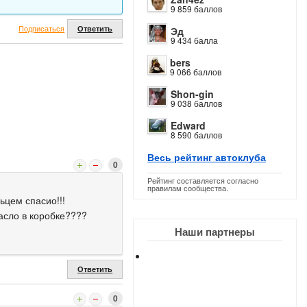
9 859 баллов
Подписаться
Ответить
Эд
9 434 балла
bers
9 066 баллов
Shon-gin
9 038 баллов
Edward
8 590 баллов
Весь рейтинг автоклуба
0
Рейтинг составляется согласно
правилам сообщества.
ьцем спасио!!!
асло в коробке????
Наши партнеры
Ответить
0