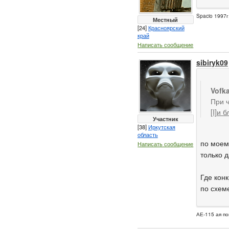
Spacio 1997г
Местный
[24]
Красноярский
край
Написать сообщение
sibiryk09
Vofk
При ч
[I]и 
Участник
[38]
Иркутская
область
по моем
Написать сообщение
только 
Где кон
по схеме
АЕ-115 ая п