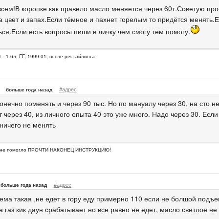
всем!В коропке как правело масло меняется через 60т.Советую про
 цвет и запах.Если тёмное и пахнет горелым то придётся менять.Ес
ься.Если есть вопросы пиши в личку чем смогу тем помогу.
 - 1.6л, FF, 1999-01, после рестайлинга
#адрес
больше года назад
онечно поменять и через 90 тыс. Но по мануалу через 30, на сто 
 через 40, из личного опыта 40 это уже много. Надо через 30. Если
ничего не менять
о не помогло ПРОЧТИ НАКОНЕЦ ИНСТРУКЦИЮ!
#адрес
больше года назад
тема такая ,не едет в гору еду примерно 110 если не болшой подъе
 газ кик даун срабатывает но все равно не едет, масло светлое не