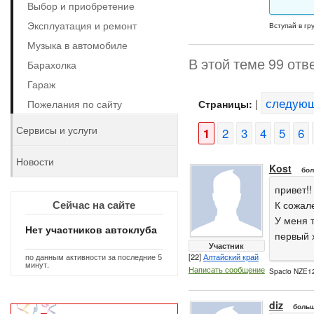
Выбор и приобретение
Эксплуатация и ремонт
Вступай в гр
Музыка в автомобиле
В этой теме 99 отв
Барахолка
Гараж
следую
Пожелания по сайту
Страницы:
|
Сервисы и услуги
1
2
3
4
5
6
Новости
Kost
бол
привет!!
Сейчас на сайте
К сожале
У меня 
Нет участников автоклуба
первый 
Участник
по данным активности за последние 5
[22]
Алтайский край
минут.
Написать сообщение
Spacio NZE12
diz
больш