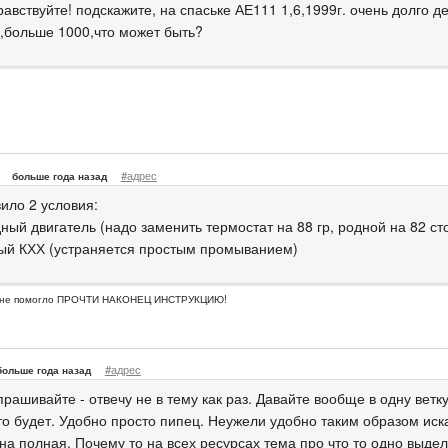
авствуйте! подскажите, на спаське АЕ111 1,6,1999г. очень долго д
,больше 1000,что может быть?
#адрес
больше года назад
ило 2 условия:
ный двигатель (надо заменить термостат на 88 гр, родной на 82 ст
ный КХХ (устраняется простым промыванием)
о не помогло ПРОЧТИ НАКОНЕЦ ИНСТРУКЦИЮ!
#адрес
больше года назад
рашивайте - отвечу не в тему как раз. Давайте вообще в одну ветк
то будет. Удобно просто пипец. Неужели удобно таким образом иск
а полная. Почему то на всех ресурсах тема про что то одно выделя