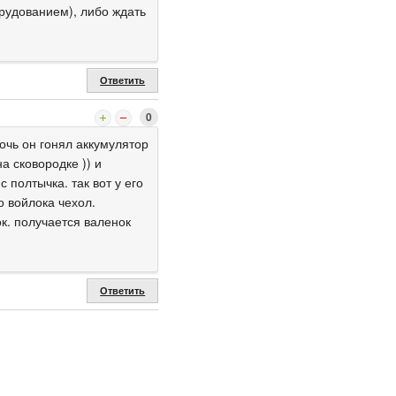
удованием), либо ждать
Ответить
0
очь он гонял аккумулятор
на сковородке )) и
 полтычка. так вот у его
о войлока чехол.
ок. получается валенок
Ответить