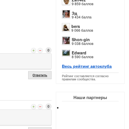
9 859 баллов
Эд
9 434 балла
bers
9 066 баллов
Shon-gin
9 038 баллов
0
Edward
8 590 баллов
Весь рейтинг автоклуба
Ответить
Рейтинг составляется согласно
правилам сообщества.
Наши партнеры
0