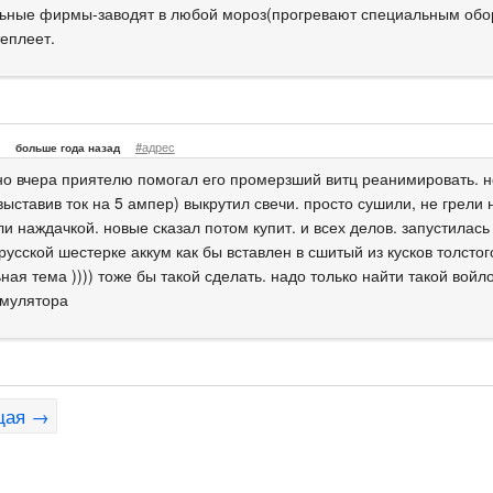
ьные фирмы-заводят в любой мороз(прогревают специальным обор
теплеет.
#адрес
больше года назад
но вчера приятелю помогал его промерзший витц реанимировать. н
 выставив ток на 5 ампер) выкрутил свечи. просто сушили, не грели 
и наждачкой. новые сказал потом купит. и всех делов. запустилась с
русской шестерке аккум как бы вставлен в сшитый из кусков толстог
ая тема )))) тоже бы такой сделать. надо только найти такой войл
умулятора
щая →