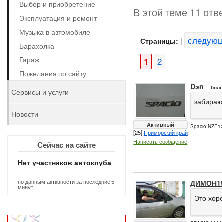
Выбор и приобретение
В этой теме 11 отв
Эксплуатация и ремонт
Музыка в автомобиле
следую
Страницы:
|
Барахолка
Гараж
1
2
Пожелания по сайту
Dэn
боль
Сервисы и услуги
забираю
Новости
Активный
Spacio NZE12
[25]
Приморский край
Написать сообщение
Сейчас на сайте
Нет участников автоклуба
по данным активности за последние 5
ДИМОН1
минут.
Это хоро