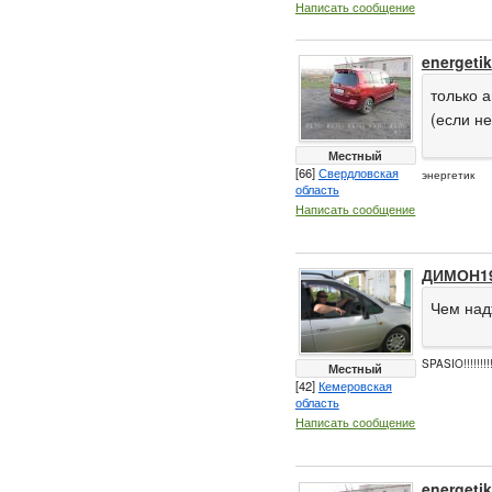
Написать сообщение
energetik
только а
(если н
Местный
[66]
Свердловская
энергетик
область
Написать сообщение
ДИМОН1
Чем над
SPASIO!!!!!!!!!
Местный
[42]
Кемеровская
область
Написать сообщение
energetik