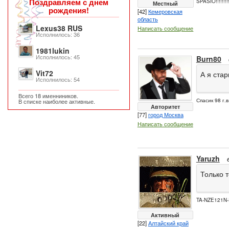
Поздравляем с днем
SPASIO!!!!!!!!!
Местный
рождения!
[42]
Кемеровская
область
Lexus38 RUS
Написать сообщение
Исполнилось: 36
1981lukin
Исполнилось: 45
Burn80
Vit72
А я ста
Исполнилось: 54
Всего 18 именниников.
Спасик 98 г.в
В списке наиболее активные.
Авторитет
[77]
город Москва
Написать сообщение
Yaruzh
Только т
TA-NZE121N-
Активный
[22]
Алтайский край