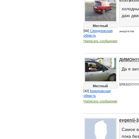
холодным
даю дви
Местный
[66]
Свердловская
энергетик
область
Написать сообщение
ДИМОН1
Да я зап
SPASIO!!!!!!!!!
Местный
[42]
Кемеровская
область
Написать сообщение
evgenij-
Самое ве
пока без