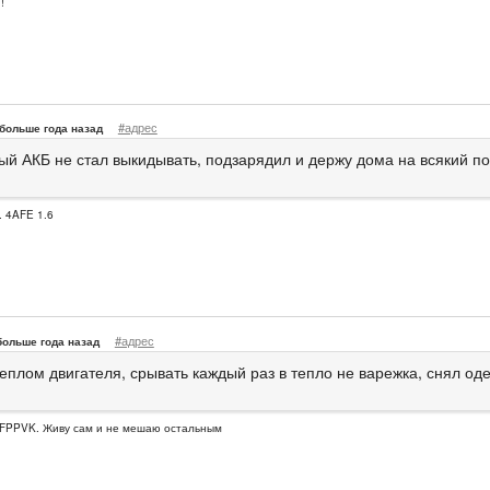
!
#адрес
больше года назад
рый АКБ не стал выкидывать, подзарядил и держу дома на всякий по
. 4AFE 1.6
#адрес
больше года назад
еплом двигателя, срывать каждый раз в тепло не варежка, снял оде
FPPVK. Живу сам и не мешаю остальным