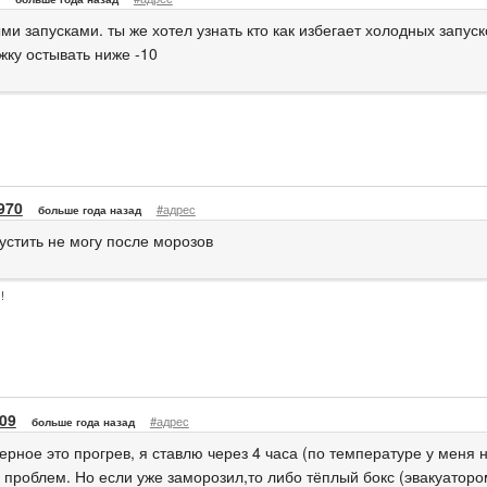
и запусками. ты же хотел узнать кто как избегает холодных запуско
жку остывать ниже -10
970
#адрес
больше года назад
устить не могу после морозов
!
309
#адрес
больше года назад
рное это прогрев, я ставлю через 4 часа (по температуре у меня н
 проблем. Но если уже заморозил,то либо тёплый бокс (эвакуатором