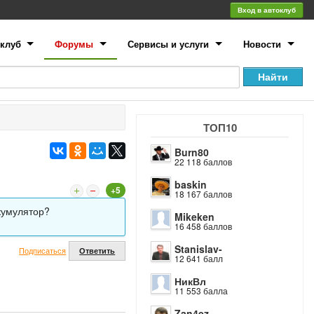
Вход в автоклуб
клуб
Форумы
Сервисы и услуги
Новости
ТОП10
Burn80
22 118 баллов
baskin
+5
18 167 баллов
кумулятор?
Mikeken
16 458 баллов
Stanislav-
Подписаться
Ответить
12 641 балл
НикВл
11 553 балла
Zan4ez