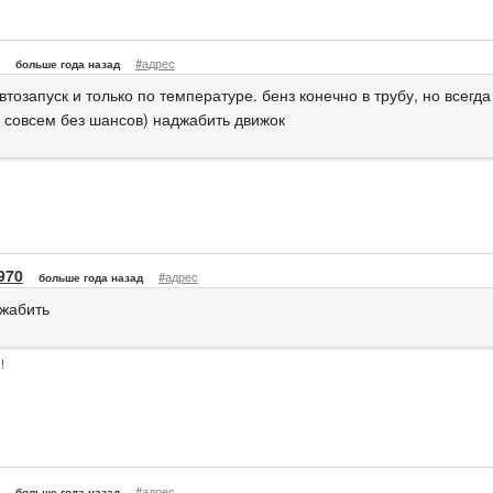
#адрес
больше года назад
втозапуск и только по температуре. бенз конечно в трубу, но всегд
е совсем без шансов) наджабить движок
970
#адрес
больше года назад
жабить
!
#адрес
больше года назад