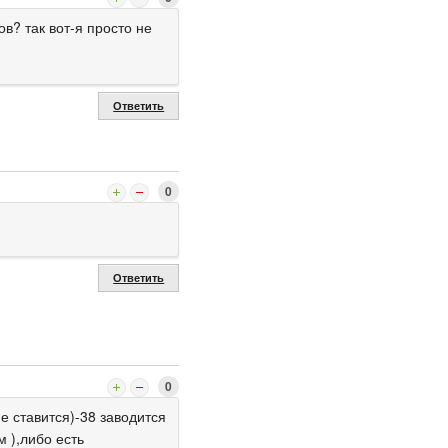
в? так вот-я просто не
Ответить
0
Ответить
0
е ставится)-38 заводится
 ),либо есть