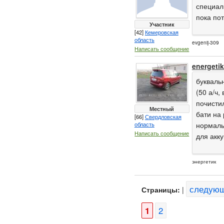
специал
пока по
Участник
[42]
Кемеровская
область
evgenij-309
Написать сообщение
energetik
букваль
(50 а/ч,
почистил
Местный
бати на 
[66]
Свердловская
область
нормальн
Написать сообщение
для акк
энергетик
следую
Страницы:
|
1
2