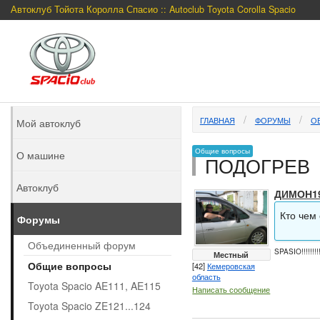
Автоклуб Тойота Королла Спасио :: Autoclub Toyota Corolla Spacio
ГЛАВНАЯ
ФОРУМЫ
О
Мой автоклуб
Общие вопросы
О машине
ПОДОГРЕВ
Автоклуб
ДИМОН1
Кто чем
Форумы
Объединенный форум
SPASIO!!!!!!!!!
Местный
Общие вопросы
[42]
Кемеровская
область
Toyota Spacio AE111, AE115
Написать сообщение
Toyota Spacio ZE121...124