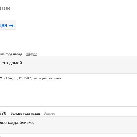
етов
щая →
#адрес
ше года назад
 его домой
1 - 1.5л, FF, 2003-07, после рестайлинга
970
#адрес
больше года назад
шо когда близко.