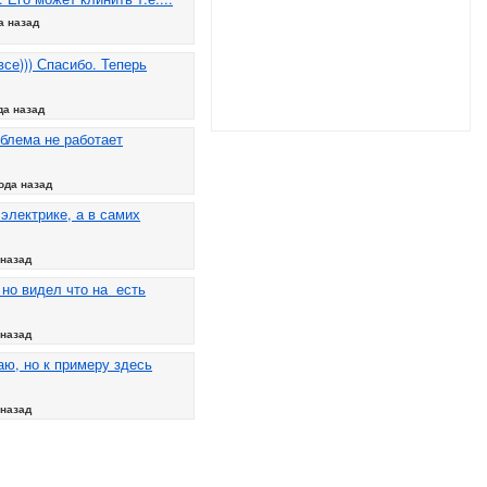
а назад
все))) Спасибо. Теперь
да назад
облема не работает
ода назад
электрике, а в самих
 назад
 но видел что на есть
 назад
аю, но к примеру здесь
 назад