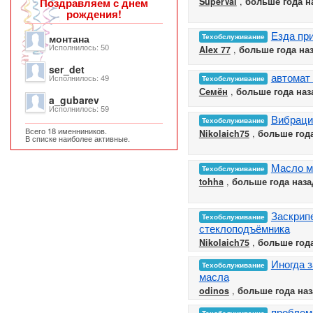
Поздравляем с днем
SuperVal
,
больше года н
рождения!
Езда пр
монтана
Техобслуживание
Исполнилось: 50
Alex 77
,
больше года на
ser_det
автомат 
Исполнилось: 49
Техобслуживание
Семён
,
больше года наз
a_gubarev
Исполнилось: 59
Вибраци
Техобслуживание
Всего 18 именниников.
Nikolaich75
,
больше года
В списке наиболее активные.
Масло м
Техобслуживание
tohha
,
больше года наза
Заскрип
Техобслуживание
стеклоподъёмника
Nikolaich75
,
больше года
Иногда 
Техобслуживание
масла
odinos
,
больше года наз
проблем
Техобслуживание