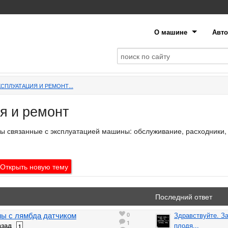
О машине
Авто
СПЛУАТАЦИЯ И РЕМОНТ...
я и ремонт
ы связанные с эксплуатацией машины: обслуживание, расходники,
Открыть
новую
тему
Последний ответ
ы с лямбда датчиком
0
Здравствуйте. З
1
азад
плодя...
1