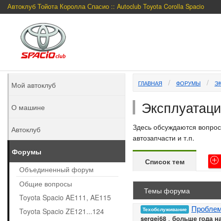
Автоклуб Тойота Королла Спасио :: Autoclub Toyota Corolla Spacio
ГЛАВНАЯ
ФОРУМЫ
ЭК
Мой автоклуб
Эксплуатаци
О машине
Здесь обсуждаются вопрос
Автоклуб
автозапчасти и т.п.
Форумы
Список тем
Объединенный форум
Общие вопросы
Темы форума
Toyota Spacio AE111, AE115
Проблем
Техобслуживание
Toyota Spacio ZE121...124
sergei68
,
больше года н