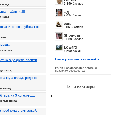
9 859 баллов
а назад
шая табличка!!!
Эд
9 434 балла
а назад
bers
дскажите,пожалуйста кто
9 066 баллов
Shon-gin
 назад
9 038 баллов
омощь.
Edward
ода назад
8 590 баллов
Весь рейтинг автоклуба
татью в разделе своими
Рейтинг составляется согласно
правилам сообщества.
да назад
ора года назад, родные
Наши партнеры
да назад
блема на 3 копейки.....
е года назад
 проблема с сигналкой.