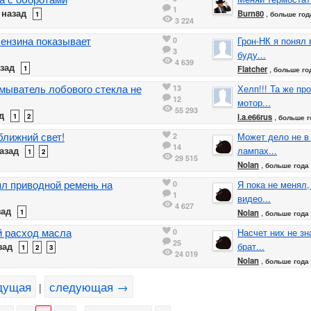
1
 назад
Burn80
,
1
больше год
3 224
бензина показывает
0
Грон-НК я понял 
3
буду...
4 639
зад
1
Flatcher
,
больше го
мыватель лобового стекла не
13
Хелп!!! Та же пр
12
мотор...
55 293
д
1
2
l.a.e66rus
,
больше г
ближний свет!
2
Может дело не в 
14
азад
лампах...
1
2
29 515
Nolan
,
больше года
ял приводной ремень на
0
Я пока не менял,
1
видео...
4 627
зад
1
Nolan
,
больше года
 расход масла
0
Насчет них не зн
25
зад
брат...
1
2
3
24 019
Nolan
,
больше года
дущая
следующая →
|