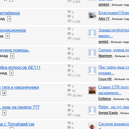
3 805
simk03
,
больше год
антифриза
0
Благодарю!!!Хоро
2
зад
Alex 77
,
1
больше год
6 339
кондиционера
1
Здравствуйте!по
0
ад
менял...
1
3 023
ser665
,
больше года
 нужна помощь.
0
Срочно, нужна п
0
азад
IIIaxtmen
,
1
больше г
2 967
ойка вопросов АЕ111
0
Про табло ищи с
3
азад
руками...
1
5 770
Грон-НК
,
больше го
тяги и наконечники
3
Ставил CTR полт
15
заскрипели...
2
30 944
Collerus
,
больше го
 знак на панели ???
0
Ребят, да тут про
4
Sergei Eagle
,
1
больш
7 049
а с Tomahawk'ом
0
Сегодня возникла
0