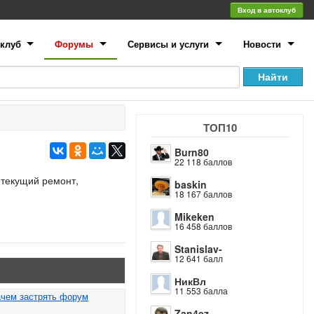
Вход в автоклуб
клуб
Форумы
Сервисы и услуги
Новости
ТОП10
Burn80
22 118 баллов
 текущий ремонт,
baskin
18 167 баллов
Mikeken
16 458 баллов
Stanislav-
12 641 балл
НикВл
11 553 балла
ачем застрять форум
Zan4ez