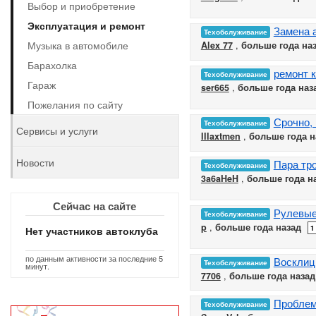
Выбор и приобретение
Эксплуатация и ремонт
Замена 
Техобслуживание
Музыка в автомобиле
Alex 77
,
больше года на
Барахолка
ремонт 
Техобслуживание
Гараж
ser665
,
больше года наз
Пожелания по сайту
Срочно,
Техобслуживание
Сервисы и услуги
IIIaxtmen
,
больше года н
Новости
Пара тр
Техобслуживание
3a6aHeH
,
больше года н
Сейчас на сайте
Рулевые 
Техобслуживание
p
,
больше года назад
1
Нет участников автоклуба
по данным активности за последние 5
Восклиц.
Техобслуживание
минут.
7706
,
больше года назад
Проблем
Техобслуживание