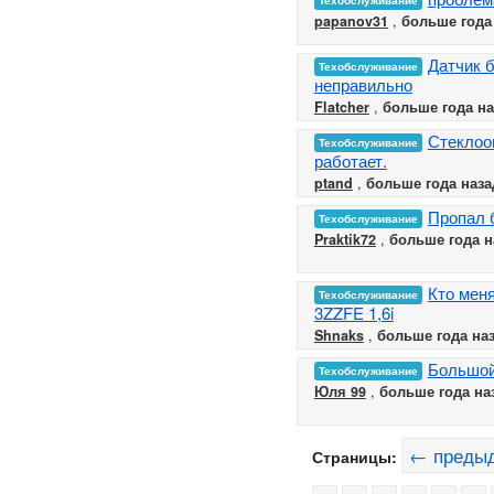
papanov31
,
больше года
Датчик 
Техобслуживание
неправильно
Flatcher
,
больше года на
Стеклоо
Техобслуживание
работает.
ptand
,
больше года наза
Пропал 
Техобслуживание
Praktik72
,
больше года н
Кто мен
Техобслуживание
3ZZFE 1,6i
Shnaks
,
больше года на
Большой
Техобслуживание
Юля 99
,
больше года на
← преды
Страницы: