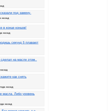
зад
 сказали под замену.
а назад
е в конце концов!
да назад
водишь секунд 5 плавают
 сделал на масле этом..
 назад
скажите как снять
года назад
ке масла. Либо уровень
ода назад
 Его может клинить т.е....