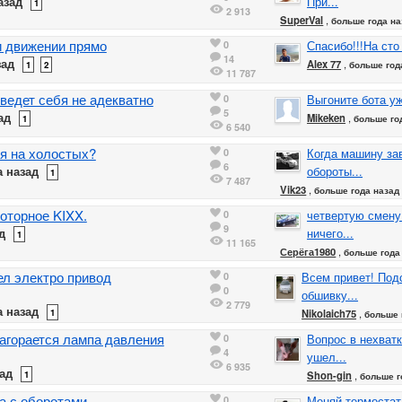
азад
При...
1
2 913
SuperVal
,
больше года на
и движении прямо
0
Спасибо!!!На сто
14
зад
Alex 77
,
1
2
больше год
11 787
ведет себя не адекватно
0
Выгоните бота уж
5
ад
Mikeken
,
1
больше го
6 540
я на холостых?
0
Когда машину за
6
 назад
обороты...
1
7 487
Vik23
,
больше года назад
оторное KIXX.
0
четвертую смену
9
д
ничего...
1
11 165
Серёга1980
,
больше года
ел электро привод
0
Всем привет! Под
0
обшивку...
2 779
 назад
1
Nikolaich75
,
больше 
загорается лампа давления
0
Вопрос в нехват
4
ушел...
6 935
ад
1
Shon-gin
,
больше г
а с оборотами
0
Меняй термостат.