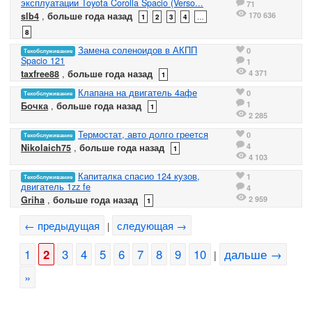
эксплуатации Toyota Corolla Spacio (Verso...
71
170 636
slb4
,
больше года назад
1
2
3
4
…
8
Замена соленоидов в АКПП
0
Техобслуживание
Spacio 121
1
4 371
taxfree88
,
больше года назад
1
Клапана на двигатель 4афе
0
Техобслуживание
1
Бочка
,
больше года назад
1
2 285
Термостат, авто долго греется
0
Техобслуживание
4
Nikolaich75
,
больше года назад
1
4 103
Капиталка спасио 124 кузов,
1
Техобслуживание
двигатель 1zz fe
4
2 959
Griha
,
больше года назад
1
← предыдущая
следующая →
|
1
2
3
4
5
6
7
8
9
10
дальше →
|
»