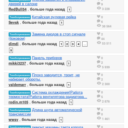
дверей в салоне
9
3 228
RedBull54
,
больше года назад
1
Китайская рулевая рейка
0
Техобслуживание
6
Sevsk
,
больше года назад
1
38 564
Замена диодов в стоп сигнале
2
Техобслуживание
(боковом)
44
53 511
dimdi
,
больше года назад
1
2
3
4
…
5
Панель приборов
0
Техобслуживание
2
mikki3237
,
больше года назад
1
5 939
Плохо заводится, троит, не
0
Техобслуживание
набирает обороты.
2
2 300
valdemarr
,
больше года назад
1
Система охлаждения!Работа
0
Техобслуживание
термостата!Работа вентилятора радиатора...
5
2 876
rodin.m105
,
больше года назад
1
Длина щупа автоматической
0
Техобслуживание
трансмиссии
0
1 461
wwsv
,
больше года назад
1
ремонт машины таета корола
0
Техобслуживание