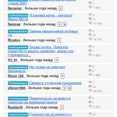
спасио 2001
1
1 682
Sergeiee
,
больше года назад
1
Установка круиз - контроля
3
Техобслуживание
Waeco MS-50
11
11 544
Samosa
,
больше года назад
1
2
Замена наконечников рулевых
6
Техобслуживание
тяг
10
14 707
Rinatos
,
больше года назад
1
Здравствуйте. Помогите
0
Техобслуживание
пожалуйста решить проблему, может кто
1
сталкивался...
1 829
Vit_91
,
больше года назад
1
Нет искры не работает
0
Техобслуживание
бензонасос
0
1 483
Женя 180
,
больше года назад
1
Смазка в ступичном подшипнике
1
Техобслуживание
14
elbrus1966
,
больше года назад
1
2
35 816
Периодически загораются
0
Техобслуживание
лампочки на приборной панеле
1
2 331
Ruslan38
,
больше года назад
1
Руководство по ремонту и
21
Техобслуживание