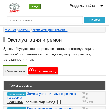
Разделы сайта
Вход
О машине
ГЛАВНАЯ
ФОРУМЫ
ЭКСПЛУАТАЦИЯ И РЕМОНТ...
Автоклуб
Эксплуатация и ремонт
Форумы
Здесь обсуждаются вопросы связанные с эксплуатацией
Сервисы и услуги
машины: обслуживание, расходники, текущий ремонт,
автозапчасти и т.п.
Новости
Список тем
Открыть
тему
Темы форума
Замена уплотнительных резинок
0
Техобслуживание
на дверях
3
2 055
RedBull54
,
больше года назад
1
Кнопка закрытия и открывания
0
Техобслуживание