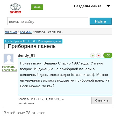
Разделы сайта
Вход
О машине
ГЛАВНАЯ
ФОРУМЫ
ПРИБОРНАЯ ПАНЕЛЬ
Автоклуб
Toyota Spacio AE111, AE115 в первом кузове
Приборная панель
Форумы
dendy_81
+35
Сервисы и услуги
Привет всем. Владею Спасио 1997 года. У меня
Написать
Новости
вопрос. Индикацию на приборной панели в
сообщение
солнечный день плохо видно (отсвечивает). Можно
ли увеличить яркость подсветки приборной панели?
Если можно, то как?
Spacio AE111 - 1.6л, FF, 1997-99, до
Ответить
рестайлинга
В этой теме 78 ответов