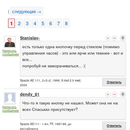
следующая →
|
1
2
3
4
5
6
7
8
Stanislav-
0
есть только одна кнопочку перед стеклом (помимо
Написать
управления часов) - это или ярче или темнее - вот и
сообщение
все...
попробуй не заморачиваться... :(
Spacio AE 111, 2+2+2, 1999; X-trail 2.0 4wd,
Ответить
2004.
dendy_81
0
Что-то я такую кнопку не нашел. Может она не на
Написать
всех Спаськах присутствует?
сообщение
Spacio AE111 - 1.6л, FF, 1997-99, до
Ответить
рестайлинга