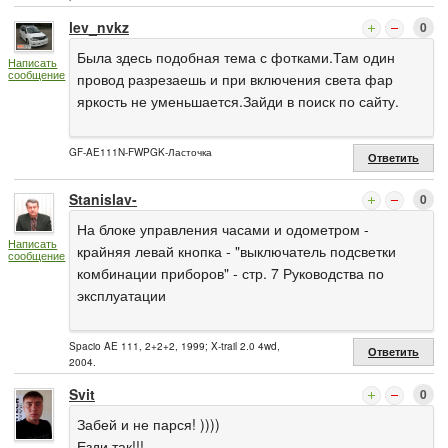
lev_nvkz
0
Была здесь подобная тема с фотками.Там один
Написать
сообщение
провод разрезаешь и при включения света фар
яркость не уменьшается.Зайди в поиск по сайту.
GF-AE111N-FWPGK-Ласточка
Ответить
Stanislav-
0
На блоке управления часами и одометром -
Написать
крайняя левай кнопка - "выключатель подсветки
сообщение
комбинации приборов" - стр. 7 Руководства по
эксплуатации
Spacio AE 111, 2+2+2, 1999; X-trail 2.0 4wd,
Ответить
2004.
Svit
0
Забей и не парся! ))))
Езди так!!!