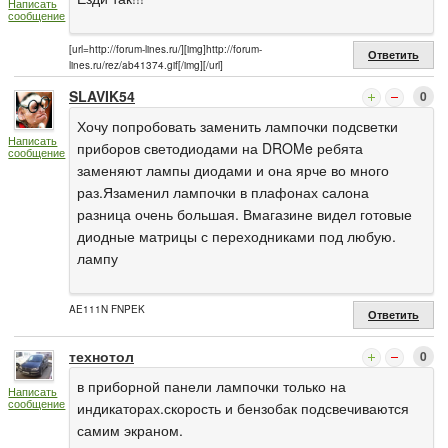
Написать
сообщение
[url=http://forum-lines.ru/][img]http://forum-
Ответить
lines.ru/rez/ab41374.gif[/img][/url]
SLAVIK54
0
Хочу попробовать заменить лампочки подсветки
Написать
приборов светодиодами на DROMe ребята
сообщение
заменяют лампы диодами и она ярче во много
раз.Язаменил лампочки в плафонах салона
разница очень большая. Вмагазине видел готовые
диодные матрицы с переходниками под любую.
лампу
AE111N FNPEK
Ответить
технотол
0
в приборной панели лампочки только на
Написать
сообщение
индикаторах.скорость и бензобак подсвечиваются
самим экраном.