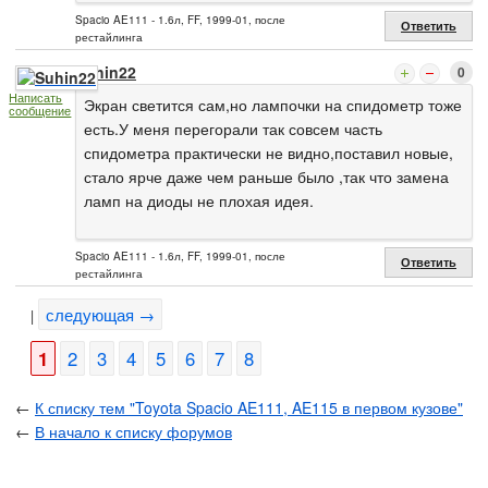
Spacio AE111 - 1.6л, FF, 1999-01, после
Ответить
рестайлинга
Suhin22
0
Написать
Экран светится сам,но лампочки на спидометр тоже
сообщение
есть.У меня перегорали так совсем часть
спидометра практически не видно,поставил новые,
стало ярче даже чем раньше было ,так что замена
ламп на диоды не плохая идея.
Spacio AE111 - 1.6л, FF, 1999-01, после
Ответить
рестайлинга
следующая →
|
1
2
3
4
5
6
7
8
←
К списку тем "Toyota Spacio AE111, AE115 в первом кузове"
←
В начало к списку форумов