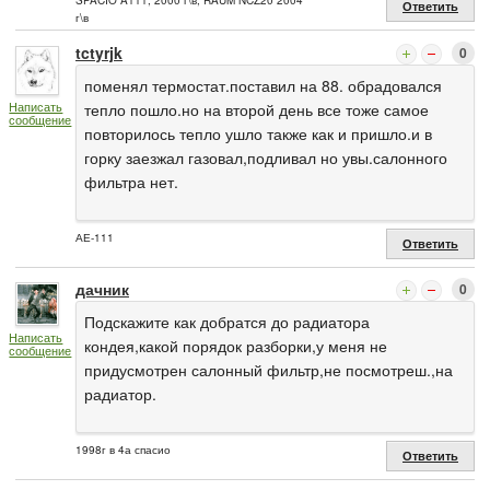
SPACIO A111, 2000 г\в, RAUM NCZ20 2004
Ответить
г\в
tctyrjk
0
поменял термостат.поставил на 88. обрадовался
Написать
тепло пошло.но на второй день все тоже самое
сообщение
повторилось тепло ушло также как и пришло.и в
горку заезжал газовал,подливал но увы.салонного
фильтра нет.
АЕ-111
Ответить
дачник
0
Подскажите как добратся до радиатора
Написать
кондея,какой порядок разборки,у меня не
сообщение
придусмотрен салонный фильтр,не посмотреш.,на
радиатор.
1998г в 4а спасио
Ответить