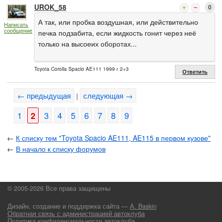
UROK_58
0
А так, или пробка воздушная, или действительно
Написать
сообщение
печка подзабита, если жидкость гонит через неё
только на высоеих оборотах...
Toyota Corolla Spacio AE111 1999 г 2+3
Ответить
← предыдущая
следующая →
|
1
2
3
4
5
6
7
8
9
←
К списку тем "Toyota Spacio AE111, AE115 в первом кузове"
←
В начало к списку форумов
© 2005-2026 Все права защищены
Дизайн, создание и поддержка сайта —
А. Baskin
Обратная связь с администрацией автоклуба
Политика конфиденциальности автоклуба