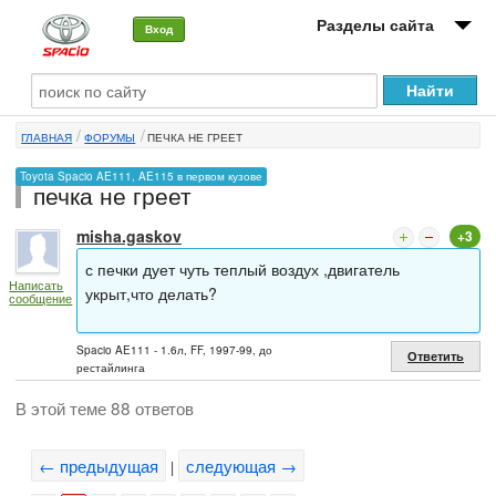
Разделы сайта
Вход
О машине
ГЛАВНАЯ
ФОРУМЫ
ПЕЧКА НЕ ГРЕЕТ
Автоклуб
Toyota Spacio AE111, AE115 в первом кузове
печка не греет
Форумы
misha.gaskov
+3
Сервисы и услуги
с печки дует чуть теплый воздух ,двигатель
Написать
Новости
укрыт,что делать?
сообщение
Spacio AE111 - 1.6л, FF, 1997-99, до
Ответить
рестайлинга
В этой теме 88 ответов
← предыдущая
следующая →
|