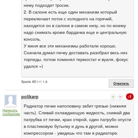
нему подходит тросик.
2. В салоне есть еще один механизм который
переключает поток с холодного на горячий,
находится он в салоне в самом низу, но по моему
надо снимать кроме бардачка еще и центральную
консоль.
У меня все эти механизмы работали хорошо.
Сначала думал печку доставать разобрал весь низ
торпеды. потом поменял термостат и вуаля, фокус
удался =)
Spacio AE111 1,6
Ответить
polikarp
-1
Радиатор печки наполовину забит грязью (нижняя
Написать
часть). Сливай охлаждающую жидкость, снимай два
сообщение
патрубка от печки, кран открой, один патрубо опусти
в пластиковую бутылку и дунь в другой, можно
компрессором - увидишь что там в радиаторе.