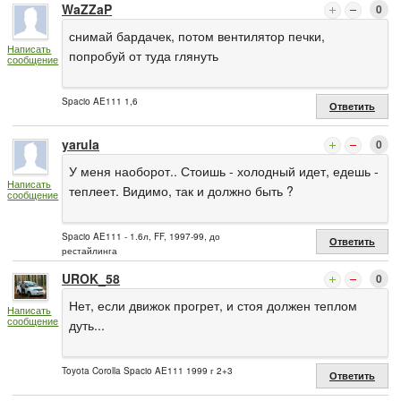
WaZZaP
0
снимай бардачек, потом вентилятор печки,
Написать
попробуй от туда глянуть
сообщение
Spacio AE111 1,6
Ответить
yarula
0
У меня наоборот.. Стоишь - холодный идет, едешь -
Написать
теплеет. Видимо, так и должно быть ?
сообщение
Spacio AE111 - 1.6л, FF, 1997-99, до
Ответить
рестайлинга
UROK_58
0
Нет, если движок прогрет, и стоя должен теплом
Написать
сообщение
дуть...
Toyota Corolla Spacio AE111 1999 г 2+3
Ответить