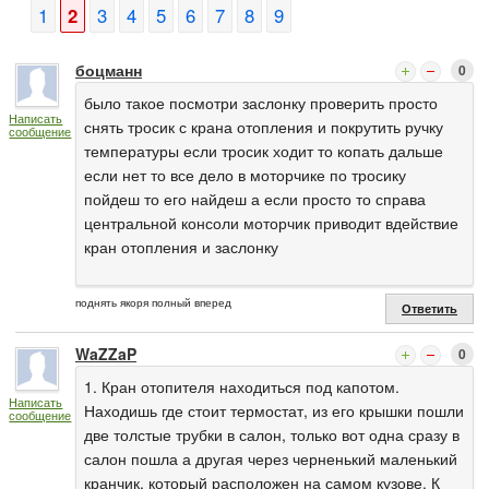
1
2
3
4
5
6
7
8
9
боцманн
0
было такое посмотри заслонку проверить просто
Написать
снять тросик с крана отопления и покрутить ручку
сообщение
температуры если тросик ходит то копать дальше
если нет то все дело в моторчике по тросику
пойдеш то его найдеш а если просто то справа
центральной консоли моторчик приводит вдействие
кран отопления и заслонку
поднять якоря полный вперед
Ответить
WaZZaP
0
1. Кран отопителя находиться под капотом.
Написать
Находишь где стоит термостат, из его крышки пошли
сообщение
две толстые трубки в салон, только вот одна сразу в
салон пошла а другая через черненький маленький
кранчик, который расположен на самом кузове. К