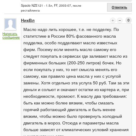
Spacio NZE121 - 1.5л, FF, 2003-07, после
Ответить
рестайлинга
НикВл
0
Масло надо лить хорошее, т.е. не подделку. По
Написать
статитстике в России 80% фасованного масла
сообщение
подделка, особо подделвают масло известных
фирм. Посему если менять масло самому его
следует покупать в сервисах где заливают масло из
фирменных больших (200-250 литров) бочек. Но
если покупать у них, то нет смысла менять его
самому, как правило цена масла у них с услугой
замены. Хотя отдельно эта услуга 50 руб. Там за эти
деньги и сольют и окачают остатки из картера и, при
необходимости, промоют. К маслу два требования:
быть как можно более вязким, чтобы смазать
горячий работающий двигатель и быть менее
вязким, чтобы можно было провернуть холодный
двигатель в мороз. Отсюда и параметры масла
больше зависят от климатических условий хранения
и эксплуатации авто.