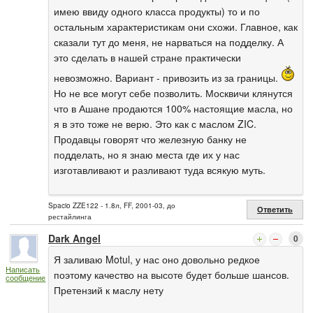
имею ввиду одного класса продукты) то и по
остальным характеристикам они схожи. Главное, как
сказали тут до меня, не нарваться на подделку. А
это сделать в нашей стране практически
невозможно. Вариант - привозить из за границы.
Но не все могут себе позволить. Москвичи клянутся
что в Ашане продаются 100% настоящие масла, но
я в это тоже не верю. Это как с маслом ZIC.
Продавцы говорят что железную банку не
подделать, но я знаю места где их у нас
изготавливают и разливают туда всякую муть.
Spacio ZZE122 - 1.8л, FF, 2001-03, до
Ответить
рестайлинга
Dark Angel
0
Я заливаю Motul, у нас оно довольно редкое
Написать
поэтому качество на высоте будет больше шансов.
сообщение
Претензий к маслу нету