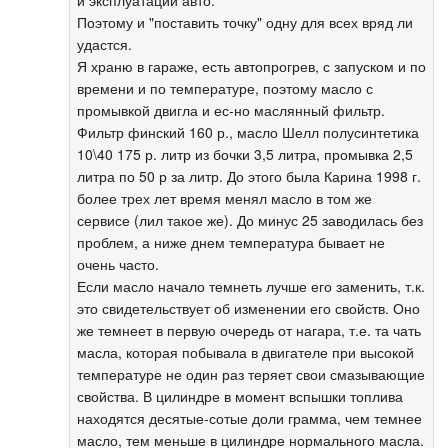
Поэтому и "поставить точку" одну для всех вряд ли
удастся.
Я храню в гараже, есть автопрогрев, с запуском и по
времени и по температуре, поэтому масло с
промывкой двигла и ес-но маслянный фильтр.
Фильтр финский 160 р., масло Шелл полусинтетика
10\40 175 р. литр из бочки 3,5 литра, промывка 2,5
литра по 50 р за литр. До этого была Карина 1998 г.
более трех лет время менял масло в том же
сервисе (лил такое же). До минус 25 заводилась без
проблем, а ниже днем температура бывает не
очень часто.
Если масло начало темнеть лучше его заменить, т.к.
это свидетельствует об изменении его свойств. Оно
же темнеет в первую очередь от нагара, т.е. та чать
масла, которая побывала в двигателе при высокой
температуре не один раз теряет свои смазывающие
свойства. В цилиндре в момент вспышки топлива
находятся десятые-сотые доли грамма, чем темнее
масло, тем меньше в цилиндре нормального масла.