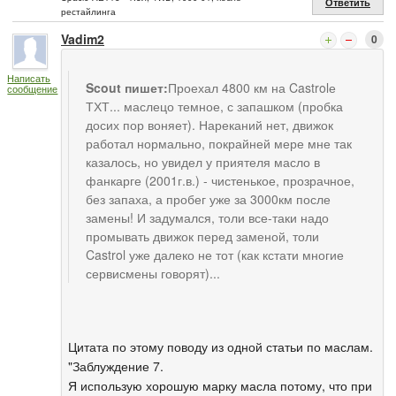
Ответить
рестайлинга
Vadim2
0
Написать
Scout пишет:
Проехал 4800 км на Castrolе
сообщение
ТХТ... маслецо темное, с запашком (пробка
досих пор воняет). Нареканий нет, движок
работал нормально, покрайней мере мне так
казалось, но увидел у приятеля масло в
фанкарге (2001г.в.) - чистенькое, прозрачное,
без запаха, а пробег уже за 3000км после
замены! И задумался, толи все-таки надо
промывать движок перед заменой, толи
Castrol уже далеко не тот (как кстати многие
сервисмены говорят)...
Цитата по этому поводу из одной статьи по маслам.
"Заблуждение 7.
Я использую хорошую марку масла потому, что при