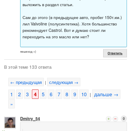
выложить в раздел статьи.
Сам до этого (в предыдущее авто, пробег 150т.км.)
лил Valvoline (полусинтетика). Хотя большинство
рекомендует Castrol. Вот и думаю стоит ли
переходить на это масло или нет?
пешеход =)
Ответить
В этой теме 133 ответа
← предыдущая
следующая →
|
1
2
3
4
5
6
7
8
9
10
дальше →
|
»
Dmitry_54
0