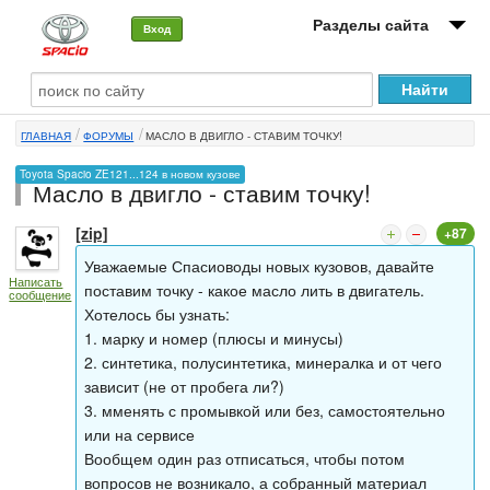
Разделы сайта
Вход
О машине
ГЛАВНАЯ
ФОРУМЫ
МАСЛО В ДВИГЛО - СТАВИМ ТОЧКУ!
Автоклуб
Toyota Spacio ZE121...124 в новом кузове
Масло в двигло - ставим точку!
Форумы
[zip]
+87
Сервисы и услуги
Уважаемые Спасиоводы новых кузовов, давайте
Написать
Новости
поставим точку - какое масло лить в двигатель.
сообщение
Хотелось бы узнать:
1. марку и номер (плюсы и минусы)
2. синтетика, полусинтетика, минералка и от чего
зависит (не от пробега ли?)
3. мменять с промывкой или без, самостоятельно
или на сервисе
Вообщем один раз отписаться, чтобы потом
вопросов не возникало, а собранный материал