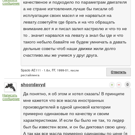
качественое и подходило по параметрам двигателя
сообщение
а не стране изгтовления.лучше бы писали об
исплуатации своих масел и не нарваться на
левату.советуйте где брать и на что обращать
внимание.вот я и писал залил кастрюлю и что-то не
то . значит нарвался на левату а знал бы где и что
такого небыло.бавайте не будем умничать а давать
дельные советы чтоб наши движки жили долго
счастливо.мы же учимся у друг друга.
Spacio AE111 - 1.6л, FF, 1999-01, после
Ответить
рестайлинга
shootdavyd
0
Да понятно, я об этом и хотел сказать! В принципе
Написать
сообщение
мне кажется что все масла иностранных
производителей в одной ценовой категории
примерно одинаковые по качеству и своим
характеристикам. И если бы было не так, то лидер
был бы известен всем, и он бы диктовал свою цену.
А так как все масла примерно одинаковы по цене (я