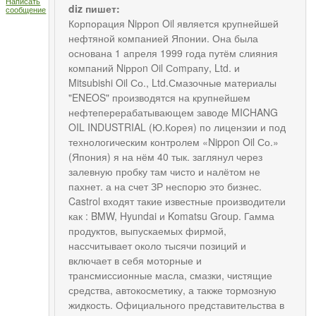
Написать
diz пишет:
сообщение
Корпорация Niрроп Oil является крупнейшей
нефтяной компанией Японии. Она была
основана 1 апреля 1999 года путём слияния
компаний Niрроn Oil Соmрапу, Ltd. и
Mitsubishi Oil Со., Ltd.Смазочные материалы
"ENEOS" производятся на крупнейшем
нефтеперерабатывающем заводе MICHANG
OIL INDUSTRIAL (Ю.Корея) по лицензии и под
технологическим контролем «Nippon Oil Со.»
(Япония) я на нём 40 тык. заглянул через
залевную пробку там чисто и налётом не
пахнет. а на счет ЗР неспорю это бизнес.
Castrol входят такие известные производители
как : BMW, Hyundai и Komatsu Group. Гамма
продуктов, выпускаемых фирмой,
нассчитывает около тысячи позиций и
включает в себя моторные и
трансмиссионные масла, смазки, чистящие
средства, автокосметику, а также тормозную
жидкость. Официального представительства в