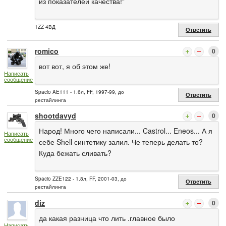
из показателей качества!"
1ZZ 4ВД
Ответить
romico
0
вот вот, я об этом же!
Написать
сообщение
Spacio AE111 - 1.6л, FF, 1997-99, до
Ответить
рестайлинга
shootdavyd
0
Народ! Много чего написали... Castrol... Eneos... А я
Написать
сообщение
себе Shеll синтетику залил. Че теперь делать то?
Куда бежать сливать?
Spacio ZZE122 - 1.8л, FF, 2001-03, до
Ответить
рестайлинга
diz
0
да какая разница что лить .главное было
Написать