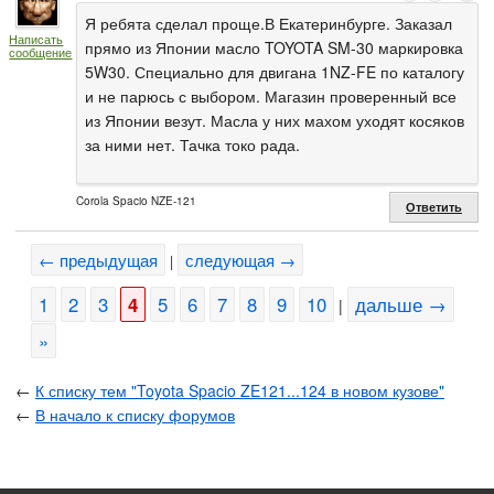
Я ребята сделал проще.В Екатеринбурге. Заказал
Написать
прямо из Японии масло TOYOTA SM-30 маркировка
сообщение
5W30. Специально для двигана 1NZ-FE по каталогу
и не парюсь с выбором. Магазин проверенный все
из Японии везут. Масла у них махом уходят косяков
за ними нет. Тачка токо рада.
Corola Spacio NZE-121
Ответить
← предыдущая
следующая →
|
1
2
3
4
5
6
7
8
9
10
дальше →
|
»
←
К списку тем "Toyota Spacio ZE121...124 в новом кузове"
←
В начало к списку форумов