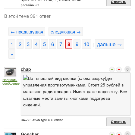
Spacio NZE121 - 1.5л, FF, 2003-07, после
Ответить
рестайлинга
В этой теме 391 ответ
← предыдущая
следующая →
|
1
2
3
4
5
6
7
8
9
10
дальше →
|
»
chap
0
Вот внешний вид кнопки (слева вверху)для
Написать
сообщение
управления противотуманками. Стоит 25 рублей в
магазине радиотоваров. Имеет даже подсветку. Все
штатные места заняты кнопками подогрева
сидений.
UA-ZZE-124N type X G edition
Ответить
Gonchar
0