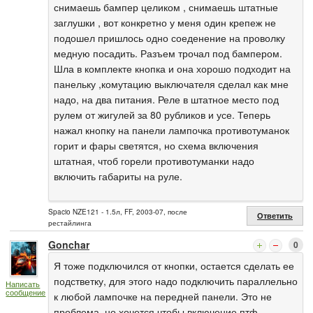
снимаешь бампер целиком , снимаешь штатные
заглушки , вот конкретно у меня один крепеж не
подошел пришлось одно соеденение на проволку
медную посадить. Разъем трочал под бампером.
Шла в комплекте кнопка и она хорошо подходит на
панельку ,комутацию выключателя сделал как мне
надо, на два питания. Реле в штатное место под
рулем от жигулей за 80 рубликов и усе. Теперь
нажал кнопку на панели лампочка противотуманок
горит и фары светятся, но схема включения
штатная, чтоб горели противотуманки надо
включить габариты на руле.
Spacio NZE121 - 1.5л, FF, 2003-07, после
Ответить
рестайлинга
Gonchar
0
Я тоже подключился от кнопки, остается сделать ее
подстветку, для этого надо подключить параллельно
Написать
сообщение
к любой лампочке на передней панели. Это не
проблема, но хочется чтобы включение птф