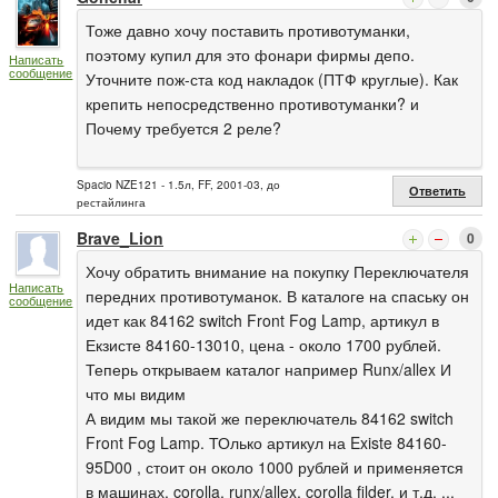
Тоже давно хочу поставить противотуманки,
поэтому купил для это фонари фирмы депо.
Написать
сообщение
Уточните пож-ста код накладок (ПТФ круглые). Как
крепить непосредственно противотуманки? и
Почему требуется 2 реле?
Spacio NZE121 - 1.5л, FF, 2001-03, до
Ответить
рестайлинга
Brave_Lion
0
Хочу обратить внимание на покупку Переключателя
Написать
передних противотуманок. В каталоге на спаську он
сообщение
идет как 84162 switch Front Fog Lamp, артикул в
Екзисте 84160-13010, цена - около 1700 рублей.
Теперь открываем каталог например Runx/allex И
что мы видим
А видим мы такой же переключатель 84162 switch
Front Fog Lamp. ТОлько артикул на Existe 84160-
95D00 , стоит он около 1000 рублей и применяется
в машинах. corolla, runx/allex, corolla filder, и т.д. ...