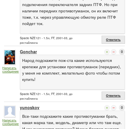
подключения переключателя задних ПТФ. Но при
наличии передних противотуманок, он их включит
тоже, т.к. через управляющую обмотку реле ПТФ
пойдет ток.
Spacio NZE121 - 1.5л, FF, 2001-03, до
Ответить
рестайлинга
Gonchar
0
Народ подскажите пож-ста какие используются
крепежи для установки противотуманок (передних),
Написать
сообщение
у меня не комплект, желательно фото чтобы потом
купить!
Spacio NZE121 - 1.5л, FF, 2001-03, до
Ответить
рестайлинга
yunoskov
0
Все-таки подскажите какие противотуманки брать,
Написать
какая марка там, модель, диаметр или что там еще.
сообщение
И как снимаются заглушки? Нужно бампер снимать