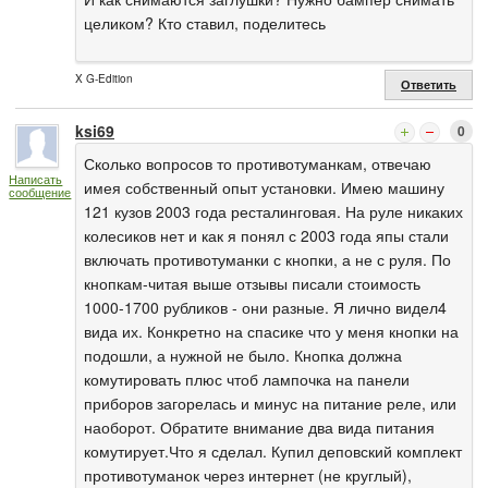
целиком? Кто ставил, поделитесь
X G-Edition
Ответить
ksi69
0
Сколько вопросов то противотуманкам, отвечаю
Написать
имея собственный опыт установки. Имею машину
сообщение
121 кузов 2003 года ресталинговая. На руле никаких
колесиков нет и как я понял с 2003 года япы стали
включать противотуманки с кнопки, а не с руля. По
кнопкам-читая выше отзывы писали стоимость
1000-1700 рубликов - они разные. Я лично видел4
вида их. Конкретно на спасике что у меня кнопки на
подошли, а нужной не было. Кнопка должна
комутировать плюс чтоб лампочка на панели
приборов загорелась и минус на питание реле, или
наоборот. Обратите внимание два вида питания
комутирует.Что я сделал. Купил деповский комплект
противотуманок через интернет (не круглый),