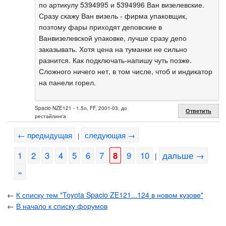
по артикулу 5394995 и 5394996 Ван визелевские.
Сразу скажу Ван визель - фирма упаковщик,
поэтому фары приходят деповские в
Ванвизелевской упаковке, лучше сразу депо
заказывать. Хотя цена на туманки не сильно
разнится. Как подключать-напишу чуть позже.
Сложного ничего нет, в том числе, чтоб и индикатор
на панели горел.
Spacio NZE121 - 1.5л, FF, 2001-03, до
Ответить
рестайлинга
← предыдущая
следующая →
|
1
2
3
4
5
6
7
8
9
10
дальше →
|
»
←
К списку тем "Toyota Spacio ZE121...124 в новом кузове"
←
В начало к списку форумов