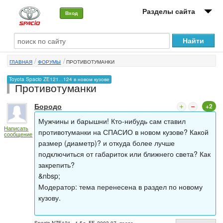
Разделы сайта
Вход
О машине
ГЛАВНАЯ
ФОРУМЫ
ПРОТИВОТУМАНКИ
Автоклуб
Toyota Spacio ZE121...124 в новом кузове
Противотуманки
Форумы
Бородо
+2
Сервисы и услуги
Мужчины и барышни! Кто-нибудь сам ставил
Написать
Новости
противотуманки на СПАСИО в новом кузове? Какой
сообщение
размер (диаметр)? и откуда более лучше
подключиться от габариток или ближнего света? Как
закрепить?
&nbsp;
Модератор: тема перенесена в раздел по новому
кузову.