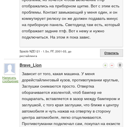
отображались на приборном щитке. Вот с этим есть
проблемы. Контакт замыкающий у меня один, и он
коммутирует релюху он же должен подавать минус
на приборную панель. Светодиод там есть, который
отображает задние птф. Вот к нему и нужно
подключиться. На этом я пока завис.
Spacio NZE121 - 1.5л, FF, 2001-03, до
Ответить
рестайлинга
Brave_Lion
0
Зависит от того, какая машина. У меня
Написать
дорейстайлинговый кузов, противотуманки круглые,
сообщение
Заглушки снимаются просто. Отвертка
оборачивается изолентой, чтоб бампер не
поцарапать, вставляется в зазор между бампером и
заглушкой, с того края заглушки, что ближе к центру
автомобиля и чуть нажав на отвертку в сторону
центра автомобиля, легко отщелкиваются.
Противотуманки подключал сам, покупал на екзисте