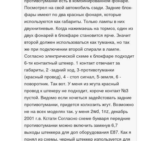
противотуманки есть в комбинированном фонаре.
Посмотрел на свой автомобиль сзади. Задние блок-
фары имеют по два красных фонаря, которые
используются как габариты. Только лампы в них
двухнитиевые. Когда нажимаешь на тормоз, один из
двух фонарей в блокфаре становится ярче. Значит
второй должен использоваться как туманка, но так
же при подключении второй спирали в лампе.
Согласно электрической схеме к блокфаре подходит
6-ти контактный штекер. 1 контакт отвечает за
габариты, 2 -задний ход, 3-противотуманки
(красный провод), 4 - стоп сигнал, 5-земля, 6 -
поворотник. Так вот. У меня из жгута красный
провод к штекеру не подходит, короче контакт №3
пустой. Видомо если хочеться задейстовать задние
противотуманки, придется колхозить жгут. Возможно
не на всех моделях так. у меня 2wd, 1nz, декабрь
2001 г.в. Кстати Согласно схеме букваря передние
противотуманки можно включить замкнув 6,7
выходы штеккера для доп оборудования Е87. Как я
понял из схемы, черный штеккер изпользуется для