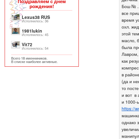
Поздравляем с днем
рождения!
Бош № ..
все при
Lexus38 RUS
время у
Исполнилось: 36
охл. жи
1981lukin
этой те
Исполнилось: 45
масло, 
Vit72
была пр
Исполнилось: 54
Лавром,
Всего 18 именниников.
как рез
В списке наиболее активные.
компрес
в районе
(да и н
то пост
и вот в
и 1000-
https://
машинка
однако 
увеличил
манипул