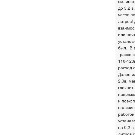
см. инс
до 3.2 в
часов по
литров! 
взаимос
или поч
установ
был.
В э
трассе с
110-120к
расход с
Далее и
2.9в. м
глохнет
напряже
и поэкс
наличие
работой
устанав
на 0,2 в
литров 