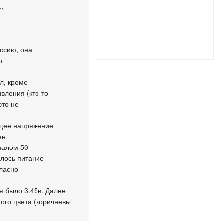
,
ссию, она
о
л, кроме
вления (кто-то
это не
ющее напряжение
ен
налом 50
ялось питание
гласно
я было 3.45в. Далее
ого цвета (коричневы