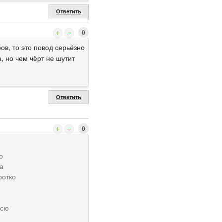
Ответить
0
ов, то это повод серьёзно
, но чем чёрт не шутит
Ответить
0
о
а
ротко
всю