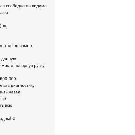
ся свободно но видимо
азов
)на
ментов не самое
ь данную
 место повернув ручку
 500-300
лать диагностику
вить назад
ьше
ть всю
годом! С