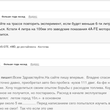
#адрес
больше года назад
йте на трассе повторить эксперимент, если будет меньше 6-ти литр
ся. Кстати 4 литра на 100км это заводские показания 4A-FE мотора
рится.
3S-GTE, 4WD, до рестайлинга - Косточка
R
#адрес
больше года назад
n пишет:
Всем Здравствуйте.На сайте пишу впервые. Владею спаси
точно давно, приобретал авто без пробега -кузов 111 двиг. 4а-фе н
ке. Хочу поделиться своим опытом борьбы с расходом топлива. Ко
ное не получится, но постараюсь. Расход в начале эксплуатации
влял: летом город 10л.+- в основном
ки около 5 км.............. Перед написанием сего попытался изучить 
но не смог! Так что если это уже