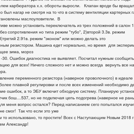
елем карбюратора х.х. обороты выросли. Клапан вроде бы вращал
о был нагар не смотря на то что в систему вентиляции картерных г
тановлены маслоуловители. В
тиве можно установить переключатель из трех положений в салон 1
без сопротивления но типа режим "тубо", 2)второй 3.3в. режим
3)третий 2.91в. режим "эконом" или можно делать это
ным резистором. Машина едет нормально, но время для экспери
щее зима, мороз
а -30. Ошибок диагностика не выявляет. Посчитал нужным сообщит
цию для всех! Ничего сложного нет и можно всегда вернуть все на
ора.
вление переменного резистора (наверное проволочного) в идеале
 более плавной регулировки и после всех изменений необходимо де
чие ошибок, а то ЭБУ включит обходную систему. Планирую устано
тчик бош....537, но не подключая цепь подогрева (наверное не ран
для меня вопрос остался? Перед написанием сего попытался изучи
не смог! Так что если это уже
м то использовано, то простите! Всех с Наступающим Новым 2018 
ем Александр!