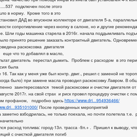
....537 подключен после этого
шло в норму. Кроме того в это
становил ДАД во впускном коллекторе от двигателя 5-а, параллельн
дкости сопротивление через кнопку в салоне, но и другие рекоменд
ме. Шли годы машинка старела в 2016г. начала поддымливать подъ
было принято решение заказать контрактный двигатель. Одновреме
оведена раскоксовка двигателя
 еще что то добавлял в масло,
ультат двигатель перестал дымить. Проблем с расходом в это пери
сия была
 16. Так как у меня уже был контр. двиг., решил с заменой не торо
екогда было) при замене масла проводил раскоксовку Лавром. В об
епенно заинтересовался темой раскоксовки и очистки двигателя от
 августе 2017г. на свой страх и риск провел процедуру очистки с
ым профаном, подробно здесь
https://www.dri...954936466/
www.dri...935101000/
После проведенных мероприятий
 заметно взбодрилась, не только поехала, но почти полетела т.е. 
значительно
ся расход топлива: город-13л. трасса -9л.+ . Пришел к выводу, что
яций с очисткой двигателя погиб