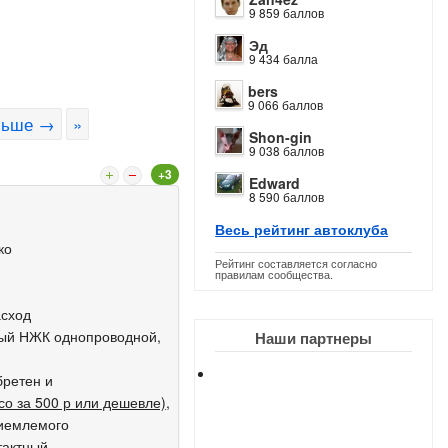
9 859 баллов
Эд
9 434 балла
bers
9 066 баллов
льше →
»
Shon-gin
9 038 баллов
+3
Edward
8 590 баллов
Весь рейтинг автоклуба
ко
Рейтинг составляется согласно
правилам сообщества.
асход
ный НЖК однопроводной,
Наши партнеры
бретен и
со за 500 р или дешевле)
,
риемлемого
тактный