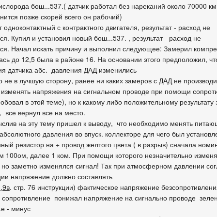
ислорода бош...537.( датчик работал без нареканий около 70000 км.
снится позже скорей всего он рабочий)
 одноконтактный с контрактного двигателя, результат - расход не
я. Купил и установил новый бош...537. , результат - расход не
ся. Начал искать причину и выполнил следующее: Замерил компре
ась до 12,5 была в районе 16. На основании этого предположил, чт
ия датчика абс. давления ДАД изменились
о не в лучшую сторону, ранее ни каких замеров с ДАД не производи
 изменять напряжения на сигнальном проводе при помощи сопроти
обовал в этой теме), но к какому либо положительному результату 
, все вернул все на место.
слив на эту тему пришел к выводу, что необходимо менять пита
 абсолютного давления во впуск. коллекторе для чего был установл
ный резистор на + провод желтого цвета ( в разрыв) сначала номи
ем 100ом, далее 1 ком. При помощи которого незначительно измен
, но заметно изменялся сигнал! Так при атмосферном давлении со
ции напряжение должно составлять
3,9в
. стр. 76 инструкции) фактическое напряжение безсопротивлени
 сопротивление понижал напряжение на сигнально проводе зелен
е - минус