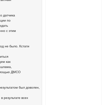
о датчика
ации по
едать
нно с этим
од не было. Кстати
питься
щем как
 шлама,
 помощью ДМСО
результатом был доволен,
 в результате всех