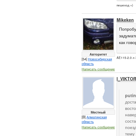
пешеход =)
Mikeken
Попробу
задумать
как гово
Авторитет
AE115-2.0 л 
[54]
Новосибирская
область
Написать сообщение
I_VIKTO
puti
доста
восто
Местный
навер
[B]
Алматинская
соста
область
поезд
Написать сообщение
тему 