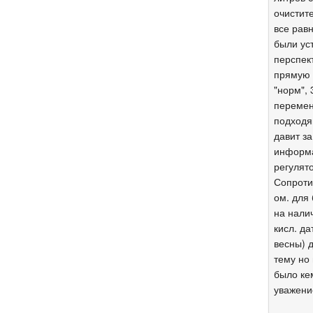
очистит
все равн
были ус
перспек
прямую 
"норм", 
перемен
подходя
давит з
информа
регулят
Сопроти
ом. для
на нали
кисл. да
весны) 
тему но 
было ке
уважени