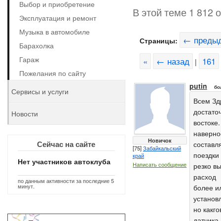
Выбор и приобретение
В этой теме 1 812 
Эксплуатация и ремонт
Музыка в автомобиле
← преды
Страницы:
Барахолка
Гараж
«
← назад
161
|
Пожелания по сайту
putin
бо
Сервисы и услуги
Всем Зд
достаточ
Новости
востоке
наверно
Новичок
Сейчас на сайте
составл
[75]
Забайкальский
поездки
край
Нет участников автоклуба
Написать сообщение
резко в
расход
по данным активности за последние 5
минут.
более и
установ
но какг
датчика