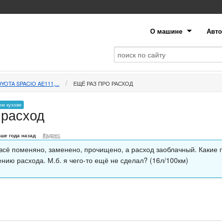
О машине
Авто
YOTA SPACIO AE111,...
ЕЩЁ РАЗ ПРО РАСХОД
ом кузове
 расход
#адрес
ше года назад
 всё поменяно, заменено, прочищено, а расход заоблачный. Какие
нию расхода. М.б. я чего-то ещё не сделал? (16л/100км)