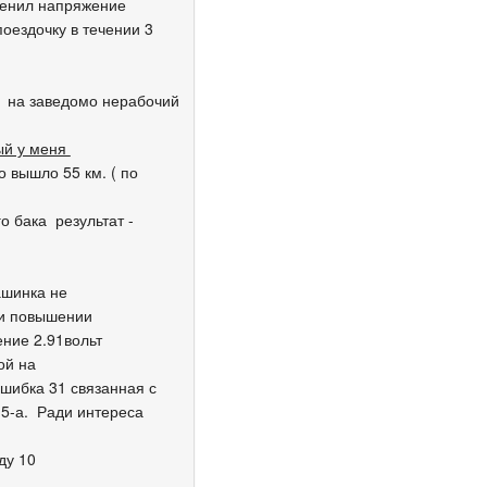
зменил напряжение
оездочку в течении 3
. на заведомо нерабочий
ый у меня
 вышло 55 км. ( по
о бака результат -
ашинка не
ри повышении
ние 2.91вольт
ой на
ошибка 31 связанная с
 5-а. Ради интереса
ду 10