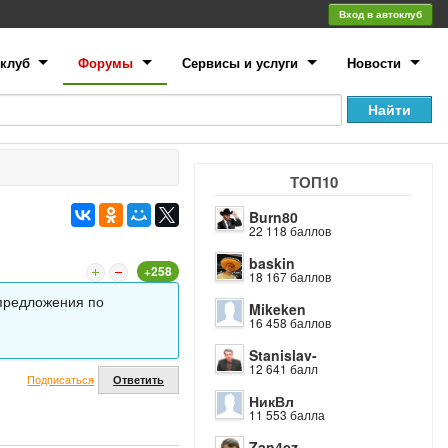
Вход в автоклуб
клуб
Форумы
Сервисы и услуги
Новости
ТОП10
Burn80
22 118 баллов
baskin
+258
18 167 баллов
 предложения по
Mikeken
16 458 баллов
Stanislav-
12 641 балл
Подписаться
Ответить
НикВл
11 553 балла
Zan4ez