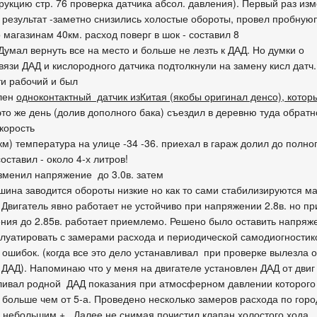
трукцию стр. 76 проверка датчика абсол. давления). Первый раз и
. результат -заметно снизились холостые обороты, провел пробнуюп
 магазинам 40км. расход поверг в шок - составил 8
Думал вернуть все на место и больше не лезть к ДАД. Но думки о
вязи ДАД и кислородного датчика подтолкнули на замену кисл датч
ти рабочий и был
лен
одноконтактный датчик изКитая (якобы оригинал денсо), котор
то же день (долив дополного бака) съездил в деревню туда обратно
корость
м) температура на улице -34 -36. приехал в гараж долил до полног
оставил - около 4-х литров!
зменил напряжение до 3.0в. затем
ашина заводится обороты низкие но как то сами стабилизируются м
. Двигатель явно работает не устойчиво при напряжении 2.8в. но п
ния до 2.85в. работает приемлемо. Решено было оставить напряже
плуатировать с замерами расхода и периодической самодиогностик
 ошибок. (когда все это дело устанавливал при проверке вылезла 
 ДАД). Напоминаю что у меня на двигателе установлен ДАД от двиг
ливал родной ДАД показания при атмосферном давлении которого
. больше чем от 5-а. Проведено несколько замеров расхода по горо
с небольшим + . Далее не снимая почистил клапан холостого хода