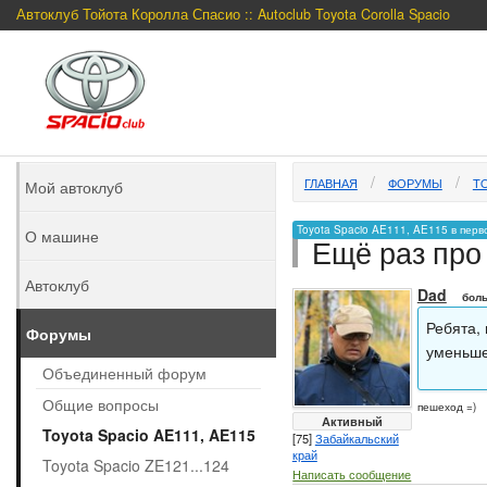
Автоклуб Тойота Королла Спасио :: Autoclub Toyota Corolla Spacio
ГЛАВНАЯ
ФОРУМЫ
TO
Мой автоклуб
Toyota Spacio AE111, AE115 в перв
О машине
Ещё раз про
Автоклуб
Dad
боль
Ребята,
Форумы
уменьше
Объединенный форум
Общие вопросы
пешеход =)
Активный
Toyota Spacio AE111, AE115
[75]
Забайкальский
край
Toyota Spacio ZE121...124
Написать сообщение