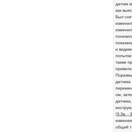
датчик к
как выя
Был снят
изменилс
изменил
понизил
показан
и видим
попытки
также пр
привело
Поразмы
датчика
перемен
ом, зат
датчика
инструк
(
3.3в. - 
изменяя
общий т.