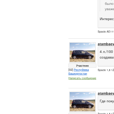
было 
уваж
Интерес
Spacio AE111
atambae
4 л./100
создава
Участник
[02]
Республика
Spacio 1,8 1Z
Башкортостан
Написать сообщение
atambae
Где пок
Spacio 1,8 1Z