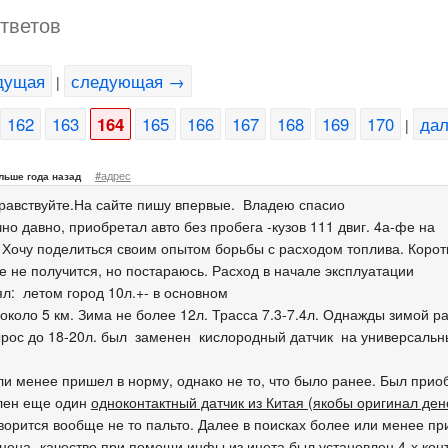
ответов
дущая
следующая →
|
162
163
164
165
166
167
168
169
170
да
|
#адрес
льше года назад
равствуйте.На сайте пишу впервые. Владею спасио
но давно, приобретал авто без пробега -кузов 111 двиг. 4а-фе на
. Хочу поделиться своим опытом борьбы с расходом топлива. Корот
е не получится, но постараюсь. Расход в начале эксплуатации
ял: летом город 10л.+- в основном
 около 5 км. Зима не более 12л. Трасса 7.3-7.4л. Однажды зимой р
ырос до 18-20л. был заменен кислородный датчик на универсаль
ли менее пришел в норму, однако не то, что было ранее. Был прио
лен еще один
одноконтактный датчик из Китая (якобы оригинал ден
оворится вообще не то пальто. Далее в поисках более или менее п
 цена -качество при помощи инфы из инета был установлен 4-х кон