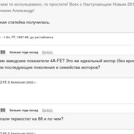
кем то использовано, то простите! Всех с Наступающим Новым 201
ением Александр!
ная статейка получилась.
 - 1.6л, FF, 1997-99, до рестайлинга
v86
#адрес
больше года назад
 км заводские показатели 4A-FE? Это же идеальный мотор (без иро
ли последующие поколения и семейства моторов?
Z-FE S Aerotourer 2002 г.
v86
#адрес
больше года назад
упали термостат на 88 и по чем?
Z-FE S Aerotourer 2002 г.