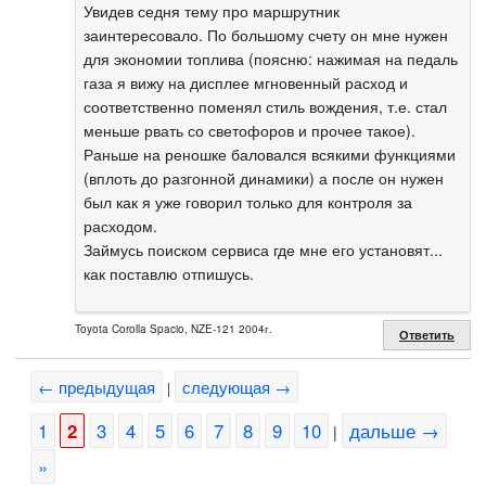
Увидев седня тему про маршрутник
заинтересовало. По большому счету он мне нужен
для экономии топлива (поясню: нажимая на педаль
газа я вижу на дисплее мгновенный расход и
соответственно поменял стиль вождения, т.е. стал
меньше рвать со светофоров и прочее такое).
Раньше на реношке баловался всякими функциями
(вплоть до разгонной динамики) а после он нужен
был как я уже говорил только для контроля за
расходом.
Займусь поиском сервиса где мне его установят...
как поставлю отпишусь.
Toyota Corolla Spacio, NZE-121 2004г.
Ответить
← предыдущая
следующая →
|
1
2
3
4
5
6
7
8
9
10
дальше →
|
»