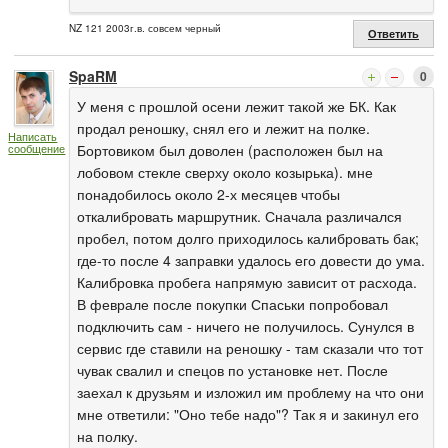
NZ 121 2003г.в. совсем черный
Ответить
SpaRM
0
У меня с прошлой осени лежит такой же БК. Как
продал реношку, снял его и лежит на полке.
Написать
Бортовиком был доволен (расположен был на
сообщение
лобовом стекле сверху около козырька). мне
понадобилось около 2-х месяцев чтобы
откалибровать маршрутник. Сначала различался
пробел, потом долго приходилось калибровать бак;
где-то после 4 заправки удалось его довести до ума.
Калибровка пробега напрямую зависит от расхода.
В феврале после покупки Спаськи попробовал
подключить сам - ничего не получилось. Сунулся в
сервис где ставили на реношку - там сказали что тот
чувак свалил и спецов по установке нет. После
заехал к друзьям и изложил им проблему на что они
мне ответили: "Оно тебе надо"? Так я и закинул его
на полку.