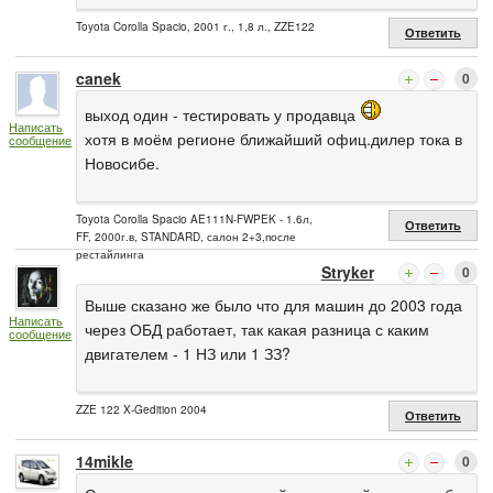
Toyota Corolla Spacio, 2001 г., 1,8 л., ZZE122
Ответить
canek
0
выход один - тестировать у продавца
Написать
хотя в моём регионе ближайший офиц.дилер тока в
сообщение
Новосибе.
Toyota Corolla Spacio AE111N-FWPEK - 1.6л,
Ответить
FF, 2000г.в, STANDARD, салон 2+3,после
рестайлинга
Stryker
0
Выше сказано же было что для машин до 2003 года
Написать
через ОБД работает, так какая разница с каким
сообщение
двигателем - 1 НЗ или 1 ЗЗ?
ZZE 122 X-Gedition 2004
Ответить
14mikle
0