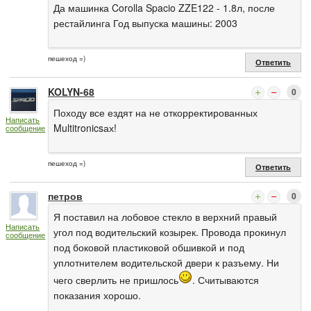
Да машинка Corolla Spacio ZZE122 - 1.8л, после
рестайлинга Год выпуска машины: 2003
пешеход =)
Ответить
KOLYN-68
0
Походу все ездят на не откорректированных
Написать
Multitronicsах!
сообщение
пешеход =)
Ответить
петров
0
Я поставил на лобовое стекло в верхний правый
Написать
угол под водительский козырек. Провода прокинул
сообщение
под боковой пластиковой обшивкой и под
уплотнителем водительской двери к разъему. Ни
чего сверлить не пришлось
. Считываются
показания хорошо.