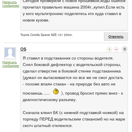
Сегодня проверили с новой прошивкой,коды ошибок
Написать
сообщение
прочитал правильно машина 2004г.,купил.Если есть
у кого мультитроникс поделитесь кто куда ставил в
новом кузове.
Toyota Corolla Spacio NZE-121 2004г.
Ответить
OS
0
Я ставил в подстаканник со стороны водителя.
Написать
Снял боковой дефлектор с водительской стороны,
сообщение
сделал отверстие в боковой стенке подстаканника
(думал он вытаскивается но все же не смог достать
- похоже впаян стакан - на природе без авто не
поюзаешь .....
), провод бросил прямо вниз - к
диагностическому разъему.
Сначала клеил БК (с нижней подставкой ножкой) на
торпеду ПЕРЕД водительским стаканомб но на жаре
скотч штатный отклеился.