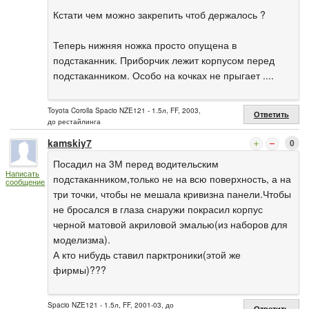
Кстати чем можно закрепить чтоб держалось ?
Теперь нижняя ножка просто опущена в
подстаканник. Приборчик лежит корпусом перед
подстаканником. Особо на кочках не прыгает ....
Toyota Corolla Spacio NZE121 - 1.5л, FF, 2003,
Ответить
до рестайлинга
kamskiy7
0
Посадил на 3М перед водительским
Написать
подстаканником,только не на всю поверхность, а на
сообщение
три точки, чтобы не мешала кривизна панели.Чтобы
не бросался в глаза снаружи покрасил корпус
черной матовой акриловой эмалью(из наборов для
моделизма).
А кто нибудь ставил парктроники(этой же
фирмы)???
Spacio NZE121 - 1.5л, FF, 2001-03, до
Ответить