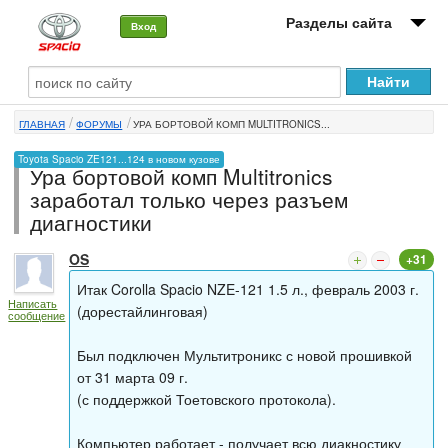
Разделы сайта
Вход
О машине
ГЛАВНАЯ
ФОРУМЫ
УРА БОРТОВОЙ КОМП MULTITRONICS...
Автоклуб
Toyota Spacio ZE121...124 в новом кузове
Ура бортовой комп Multitronics
Форумы
заработал только через разъем
диагностики
Сервисы и услуги
OS
+31
Новости
Итак Corolla Spacio NZE-121 1.5 л., февраль 2003 г.
Написать
(дорестайлинговая)
сообщение
Был подключен Мультитроникс с новой прошивкой
от 31 марта 09 г.
(с поддержкой Тоетовского протокола).
Компьютер работает - получает всю диакностику