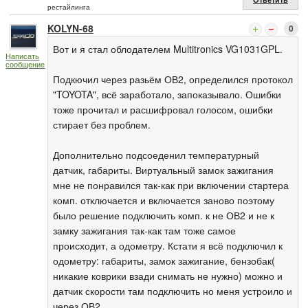
рестайлинга
KOLYN-68
0
Вот и я стал облодателем Multitronics VG1031GPL.
Написать
сообщение
Подкючил через разьём ОВ2, определился протокол
"TOYOTA", всё заработало, запоказывало. Ошибки
тоже прочитал и расшифровал голосом, ошибки
стирает без проблем.
Дополнительно подсоеденил температурный
датчик, габариты. Виртуальный замок зажигания
мне не понравился так-как при включении стартера
комп. отключается и включается заново поэтому
было решение подключить комп. к не ОВ2 и не к
замку зажигания так-как там тоже самое
происходит, а одометру. Кстати я всё подключил к
одометру: габариты, замок зажигание, бензобак(
никакие коврики взади снимать не нужно) можно и
датчик скорости там подключить но меня устроило и
через ОВ2.